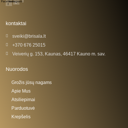
Facebook-
Instagram
f
kontaktai
sveiki@brisala.lt
+370 676 25015
Veiverių g. 153, Kaunas, 46417 Kauno m. sav.
Nuorodos
Grožis jūsų nagams
Apie Mus
Atsiliepimai
Parduotuvė
Krepšelis