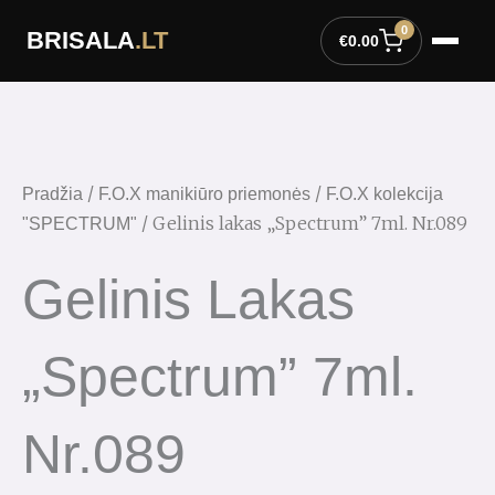
Pereiti
0
BRISALA
.LT
prie
€
0.00
turinio
produkto
kiekis:
Gelinis
lakas
/
/
Pradžia
F.O.X manikiūro priemonės
F.O.X kolekcija
"Spectrum"
/ Gelinis lakas „Spectrum” 7ml. Nr.089
"SPECTRUM"
7ml.
Nr.089
Gelinis Lakas
„Spectrum” 7ml.
Nr.089