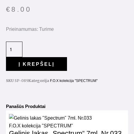
€
8.00
Prieinamumas:
Turime
Į KREPŠELĮ
SKU
SP-089
Kategorija
F.O.X kolekcija "SPECTRUM"
Panašūs Produktai
F.O.X kolekcija "SPECTRUM"
Gelinis lakas „Spectrum” 7ml. Nr.033