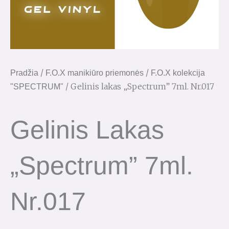
/
/
Pradžia
F.O.X manikiūro priemonės
F.O.X kolekcija
/ Gelinis lakas „Spectrum” 7ml. Nr.017
"SPECTRUM"
Gelinis Lakas
„Spectrum” 7ml.
Nr.017