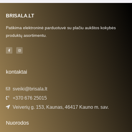
BRISALA.LT
Patikima elektroninė parduotuvė su plačiu aukštos kokybės
produktų asortimentu.
F
I
a
n
c
s
e
t
b
a
o
g
o
r
k
a
kontaktai
-
m
f
sveiki@brisala.lt
+370 676 25015
Veiverių g. 153, Kaunas, 46417 Kauno m. sav.
Nuorodos