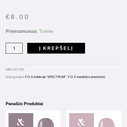
€
8.00
produkto
Prieinamumas:
Turime
kiekis:
Gelinis
Į KREPŠELĮ
lakas
"Spectrum"
7ml.
SKU
SP-017
Nr.017
Kategorijos
,
F.O.X kolekcija "SPECTRUM"
F.O.X manikiūro priemonės
Panašūs Produktai