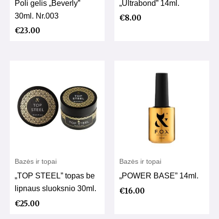
Poli gelis „Beverly”
„Ultrabond” 14ml.
30ml. Nr.003
€
8.00
€
23.00
Bazės ir topai
Bazės ir topai
„TOP STEEL” topas be
„POWER BASE” 14ml.
lipnaus sluoksnio 30ml.
€
16.00
€
25.00