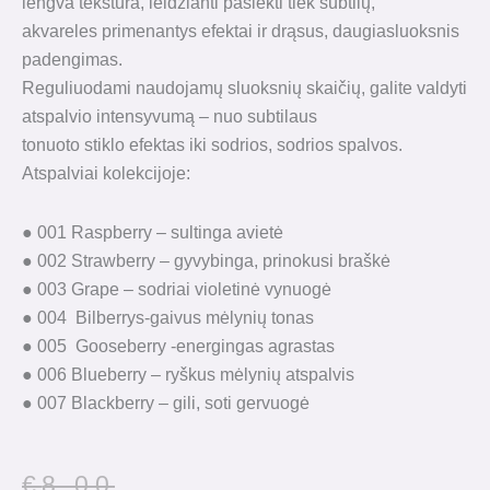
lengva tekstūra, leidžianti pasiekti tiek subtilų,
akvareles primenantys efektai ir drąsus, daugiasluoksnis
padengimas.
Reguliuodami naudojamų sluoksnių skaičių, galite valdyti
atspalvio intensyvumą – nuo ​​subtilaus
tonuoto stiklo efektas iki sodrios, sodrios spalvos.
Atspalviai kolekcijoje:
● 001 Raspberry – sultinga avietė
● 002 Strawberry – gyvybinga, prinokusi braškė
● 003 Grape – sodriai violetinė vynuogė
● 004 Bilberrys-gaivus mėlynių tonas
● 005 Gooseberry -energingas agrastas
● 006 Blueberry – ryškus mėlynių atspalvis
● 007 Blackberry – gili, soti gervuogė
Original
Current
€
8.00