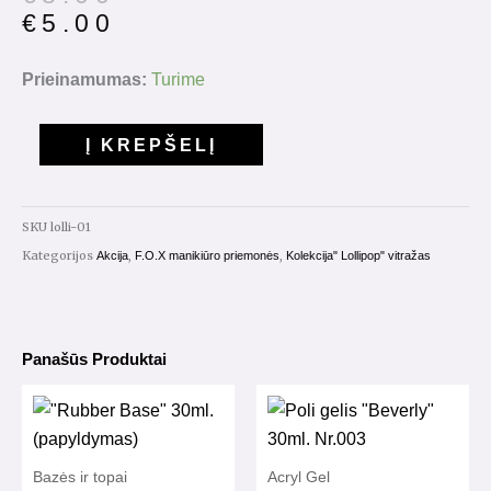
price
price
€
5.00
was:
is:
€8.00.
€5.00.
produkto
Prieinamumas:
Turime
kiekis:
Gelinis
Į KREPŠELĮ
lakas
"Lollipop"
Nr.001
SKU
lolli-01
7ml.
Kategorijos
,
,
Akcija
F.O.X manikiūro priemonės
Kolekcija" Lollipop" vitražas
Panašūs Produktai
Bazės ir topai
Acryl Gel