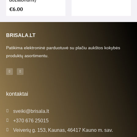
€
6.00
BRISALA.LT
Patikima elektroninė parduotuvė su plačiu aukštos kokybės
produktų asortimentu.
F
I
a
n
c
s
e
t
b
a
o
g
o
r
k
a
kontaktai
-
m
f
sveiki@brisala.lt
+370 676 25015
Veiverių g. 153, Kaunas, 46417 Kauno m. sav.