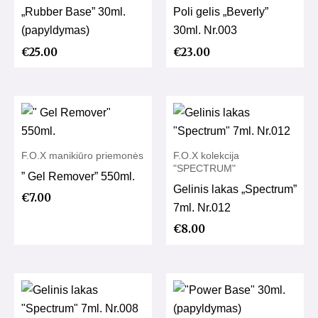
„Rubber Base” 30ml.
Poli gelis „Beverly”
(papyldymas)
30ml. Nr.003
€
25.00
€
23.00
F.O.X manikiūro priemonės
F.O.X kolekcija
"SPECTRUM"
” Gel Remover” 550ml.
Gelinis lakas „Spectrum”
€
7.00
7ml. Nr.012
€
8.00