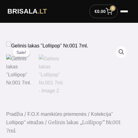
Pereiti
0
BRISALA
.LT
prie
€
0.00
turinio
Sale!
/
/
Pradžia
F.O.X manikiūro priemonės
Kolekcija"
/ Gelinis lakas „Lollipop” Nr.001
Lollipop" vitražas
7ml.