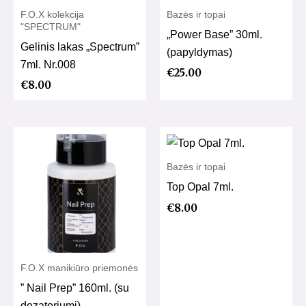
F.O.X kolekcija
Bazės ir topai
"SPECTRUM"
„Power Base” 30ml.
Gelinis lakas „Spectrum”
(papyldymas)
7ml. Nr.008
€
25.00
€
8.00
Bazės ir topai
Top Opal 7ml.
€
8.00
F.O.X manikiūro priemonės
” Nail Prep” 160ml. (su
dozatoriumi)