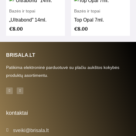
Bazės ir topai
Bazės ir topai
„Ultrabond” 14ml.
Top Opal 7ml.
€
8.00
€
8.00
BRISALA.LT
Patikima elektroninė parduotuvė su plačiu aukštos kokybės
produktų asortimentu.
F
I
a
n
c
s
e
t
b
a
o
g
o
r
k
a
kontaktai
-
m
f
sveiki@brisala.lt