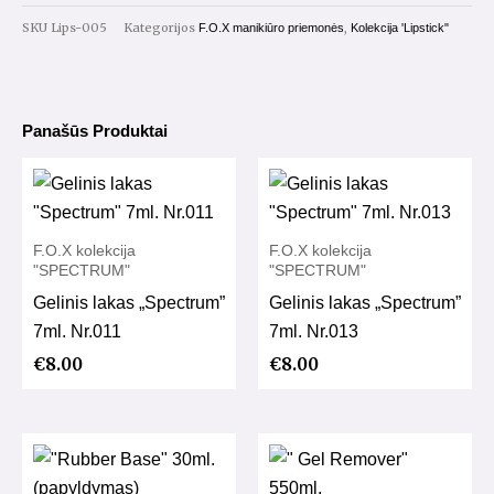
Nr.005
SKU
Lips-005
Kategorijos
,
F.O.X manikiūro priemonės
Kolekcija 'Lipstick"
7ml.
Panašūs Produktai
F.O.X kolekcija
F.O.X kolekcija
"SPECTRUM"
"SPECTRUM"
Gelinis lakas „Spectrum”
Gelinis lakas „Spectrum”
7ml. Nr.011
7ml. Nr.013
€
8.00
€
8.00