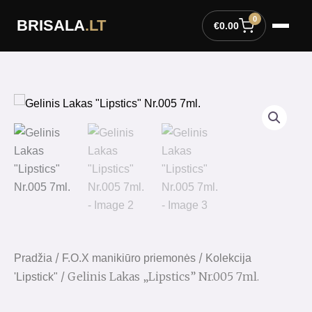
Pereiti
0
BRISALA
.LT
prie
€
0.00
turinio
/
/
Pradžia
F.O.X manikiūro priemonės
Kolekcija
/ Gelinis Lakas „Lipstics” Nr.005 7ml.
'Lipstick"