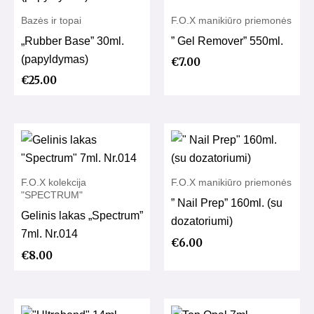
Bazės ir topai
F.O.X manikiūro priemonės
„Rubber Base” 30ml.
” Gel Remover” 550ml.
(papyldymas)
€
7.00
€
25.00
F.O.X kolekcija
F.O.X manikiūro priemonės
"SPECTRUM"
” Nail Prep” 160ml. (su
Gelinis lakas „Spectrum”
dozatoriumi)
7ml. Nr.014
€
6.00
€
8.00