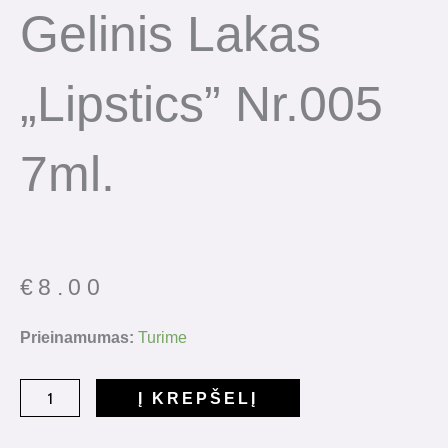
Gelinis Lakas
„Lipstics” Nr.005
7ml.
€
8.00
produkto
Prieinamumas:
Turime
kiekis:
Gelinis
Į KREPŠELĮ
Lakas
"Lipstics"