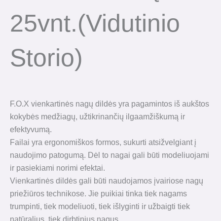
25vnt.(vidutinio
Storio)
F.O.X vienkartinės nagų dildės yra pagamintos iš aukštos
kokybės medžiagų, užtikrinančių ilgaamžiškumą ir
efektyvumą.
Failai yra ergonomiškos formos, sukurti atsižvelgiant į
naudojimo patogumą. Dėl to nagai gali būti modeliuojami
ir pasiekiami norimi efektai.
Vienkartinės dildės gali būti naudojamos įvairiose nagų
priežiūros technikose. Jie puikiai tinka tiek nagams
trumpinti, tiek modeliuoti, tiek išlyginti ir užbaigti tiek
natūralius, tiek dirbtinius nagus.