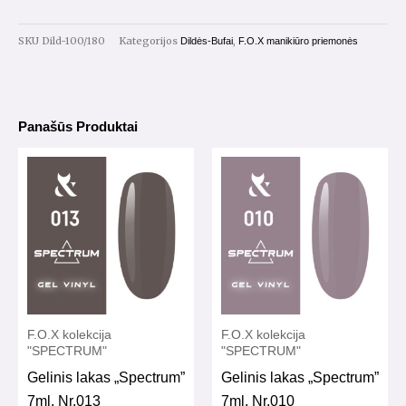
100/180
gritų
SKU
Dild-100/180
Kategorijos
,
Dildės-Bufai
F.O.X manikiūro priemonės
25vnt.
(vidutinio
storio)
Panašūs Produktai
F.O.X kolekcija
F.O.X kolekcija
"SPECTRUM"
"SPECTRUM"
Gelinis lakas „Spectrum”
Gelinis lakas „Spectrum”
7ml. Nr.013
7ml. Nr.010