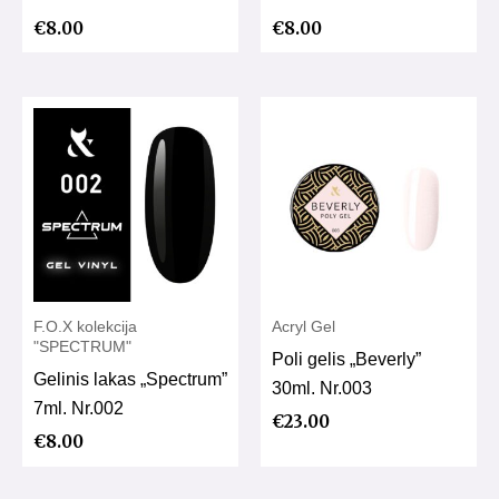
€
8.00
€
8.00
F.O.X kolekcija
Acryl Gel
"SPECTRUM"
Poli gelis „Beverly”
Gelinis lakas „Spectrum”
30ml. Nr.003
7ml. Nr.002
€
23.00
€
8.00