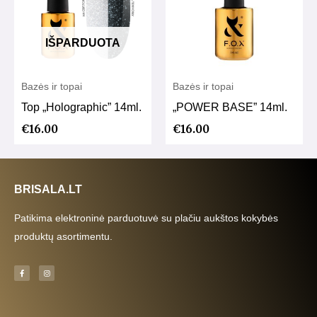
IŠPARDUOTA
Bazės ir topai
Bazės ir topai
Top „Holographic” 14ml.
„POWER BASE” 14ml.
€
16.00
€
16.00
BRISALA.LT
Patikima elektroninė parduotuvė su plačiu aukštos kokybės
produktų asortimentu.
F
I
a
n
c
s
e
t
b
a
o
g
o
r
k
a