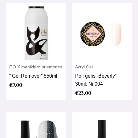
F.O.X manikiūro priemonės
Acryl Gel
” Gel Remover” 550ml.
Poli gelis „Beverly”
30ml. Nr.004
€
7.00
€
23.00