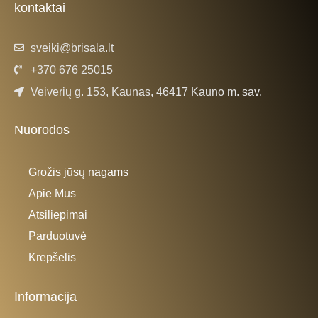
kontaktai
-
m
f
sveiki@brisala.lt
+370 676 25015
Veiverių g. 153, Kaunas, 46417 Kauno m. sav.
Nuorodos
Grožis jūsų nagams
Apie Mus
Atsiliepimai
Parduotuvė
Krepšelis
Informacija