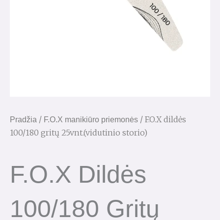
/
/ F.O.X dildės
Pradžia
F.O.X manikiūro priemonės
100/180 gritų 25vnt.(vidutinio storio)
F.O.X Dildės
100/180 Gritų