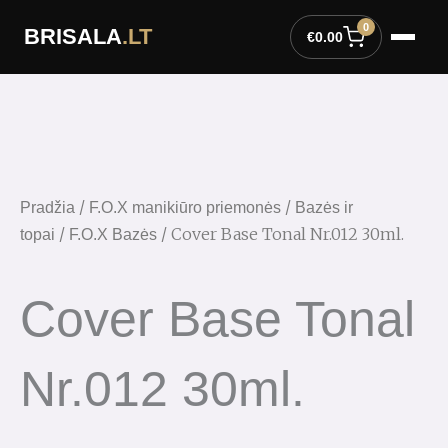
Pereiti
0
BRISALA
.LT
prie
€
0.00
turinio
/
/
Pradžia
F.O.X manikiūro priemonės
Bazės ir
/
/ Cover Base Tonal Nr.012 30ml.
topai
F.O.X Bazės
Cover Base Tonal
Nr.012 30ml.