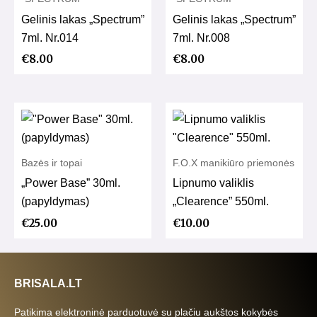
Gelinis lakas „Spectrum”
Gelinis lakas „Spectrum”
7ml. Nr.014
7ml. Nr.008
€
8.00
€
8.00
Bazės ir topai
F.O.X manikiūro priemonės
„Power Base” 30ml.
Lipnumo valiklis
(papyldymas)
„Clearence” 550ml.
€
25.00
€
10.00
BRISALA.LT
Patikima elektroninė parduotuvė su plačiu aukštos kokybės