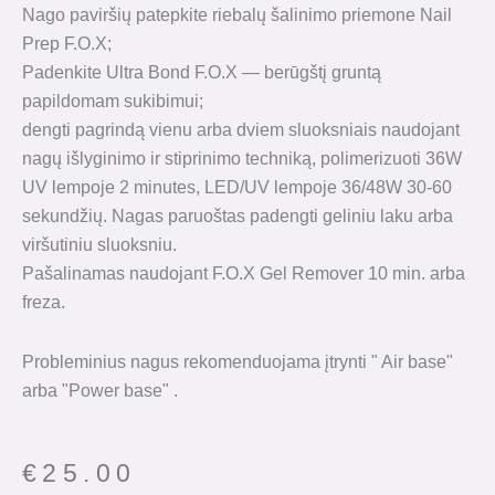
Nago paviršių patepkite riebalų šalinimo priemone Nail
Prep F.O.X;
Padenkite Ultra Bond F.O.X — berūgštį gruntą
papildomam sukibimui;
dengti pagrindą vienu arba dviem sluoksniais naudojant
nagų išlyginimo ir stiprinimo techniką, polimerizuoti 36W
UV lempoje 2 minutes, LED/UV lempoje 36/48W 30-60
sekundžių. Nagas paruoštas padengti geliniu laku arba
viršutiniu sluoksniu.
Pašalinamas naudojant F.O.X Gel Remover 10 min. arba
freza.
Probleminius nagus rekomenduojama įtrynti " Air base"
arba "Power base" .
€
25.00