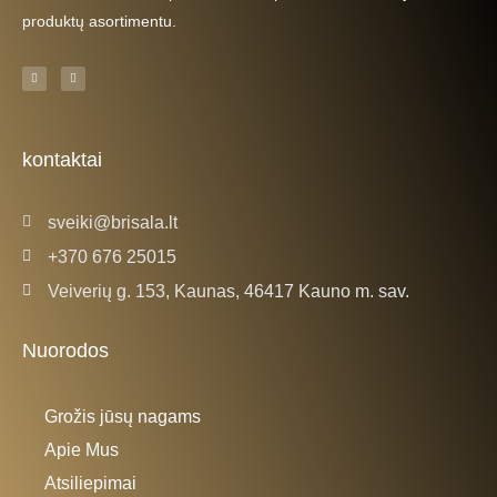
produktų asortimentu.
F
I
a
n
c
s
e
t
b
a
o
g
o
r
k
a
kontaktai
-
m
f
sveiki@brisala.lt
+370 676 25015
Veiverių g. 153, Kaunas, 46417 Kauno m. sav.
Nuorodos
Grožis jūsų nagams
Apie Mus
Atsiliepimai