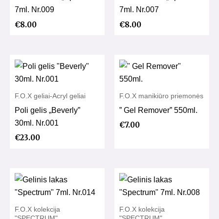
7ml. Nr.009
7ml. Nr.007
€
8.00
€
8.00
F.O.X geliai-Acryl geliai
F.O.X manikiūro priemonės
Poli gelis „Beverly”
” Gel Remover” 550ml.
30ml. Nr.001
€
7.00
€
23.00
F.O.X kolekcija
F.O.X kolekcija
"SPECTRUM"
"SPECTRUM"