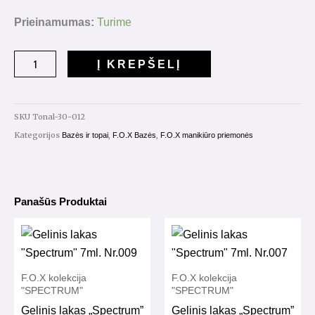
produkto
Prieinamumas:
Turime
kiekis:
Cover
Į KREPŠELĮ
Base
Tonal
Nr.012
SKU
Tonal-30-012
30ml.
Kategorijos
,
,
Bazės ir topai
F.O.X Bazės
F.O.X manikiūro priemonės
Panašūs Produktai
F.O.X kolekcija
F.O.X kolekcija
"SPECTRUM"
"SPECTRUM"
Gelinis lakas „Spectrum”
Gelinis lakas „Spectrum”