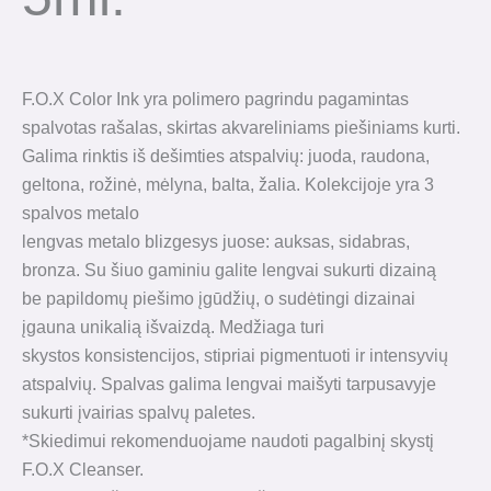
F.O.X Color Ink yra polimero pagrindu pagamintas
spalvotas rašalas, skirtas akvareliniams piešiniams kurti.
Galima rinktis iš dešimties atspalvių: juoda, raudona,
geltona, rožinė, mėlyna, balta, žalia. Kolekcijoje yra 3
spalvos metalo
lengvas metalo blizgesys juose: auksas, sidabras,
bronza. Su šiuo gaminiu galite lengvai sukurti dizainą
be papildomų piešimo įgūdžių, o sudėtingi dizainai
įgauna unikalią išvaizdą. Medžiaga turi
skystos konsistencijos, stipriai pigmentuoti ir intensyvių
atspalvių. Spalvas galima lengvai maišyti tarpusavyje
sukurti įvairias spalvų paletes.
*Skiedimui rekomenduojame naudoti pagalbinį skystį
F.O.X Cleanser.