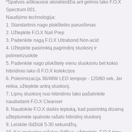
*Spalvos aiškiausiai atsiskleidžia ant gelinio lako F.O.X
Spectrum 001.
Naudijimo technologija:
1. Standartinis nago plokštelės paruošimas
2. Užtepkite F.O.X Nail Prep
3. Padenkite nagą F.O.X Ultrabond Non-acid
4. Užtepkite pasirinktą pagrindinį sluoksnį ir
polimerizuokite
5. Padenkite nago plokštelę vienu sluoksniu bet kokio
hibridinio lako iš F.O.X kolekcijos
6. Polerimizacija 36/48W LED lempoje - 120/60 sek. Jei
reikia, užtepkite antrą sluoksnį.
7. Lipnų sluoksnį nuo hibridinio lako pašalinkite
naudodami F.O.X Cleanser
8. Naudokite F.O.X dailės teptuką, kad pasirinktą dizainą
užteptumėte spalvoto rašalo hibridinį sluoksnį
9. Leiskite išdžiūti 5-30 sekundžių.