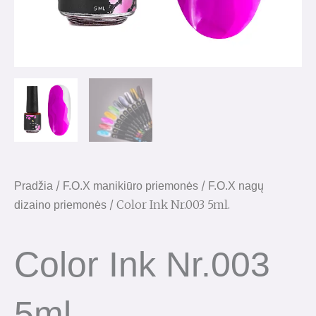
/
/
Pradžia
F.O.X manikiūro priemonės
F.O.X nagų
/ Color Ink Nr.003 5ml.
dizaino priemonės
Color Ink Nr.003
5ml.