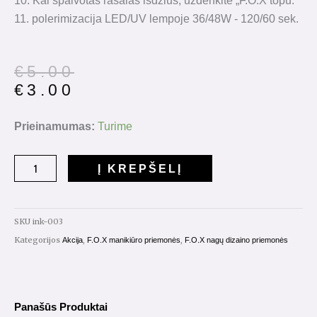
10. Kai spalvotas rašalas išdžius, uždenkite „F.O.X topu.
11. polerimizacija LED/UV lempoje 36/48W - 120/60 sek.
Original
Current
€
5.00
price
price
€
3.00
was:
is:
€5.00.
€3.00.
produkto
Prieinamumas:
Turime
kiekis:
Color
Į KREPŠELĮ
Ink
Nr.003
5ml.
SKU
ink-003
Kategorijos
,
,
Akcija
F.O.X manikiūro priemonės
F.O.X nagų dizaino priemonės
Panašūs Produktai