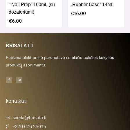
” Nail Prep” 160ml. (su
„Rubber Base” 14ml.
dozatoriumi)
€
16.00
€
6.00
BRISALA.LT
Patikima elektroninė parduotuvė su plačiu aukštos kokybės
produktų asortimentu.
F
I
a
n
c
s
e
t
b
a
o
g
o
r
k
a
kontaktai
-
m
f
sveiki@brisala.lt
+370 676 25015