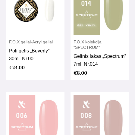
F.O.X geliai-Acryl geliai
F.O.X kolekcija
"SPECTRUM"
Poli gelis „Beverly”
Gelinis lakas „Spectrum”
30ml. Nr.001
7ml. Nr.014
€
23.00
€
8.00