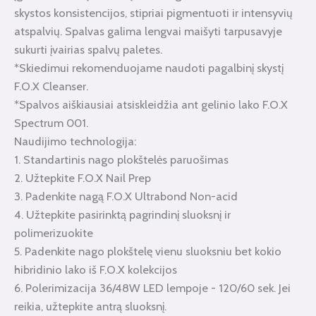
skystos konsistencijos, stipriai pigmentuoti ir intensyvių
atspalvių. Spalvas galima lengvai maišyti tarpusavyje
sukurti įvairias spalvų paletes.
*Skiedimui rekomenduojame naudoti pagalbinį skystį
F.O.X Cleanser.
*Spalvos aiškiausiai atsiskleidžia ant gelinio lako F.O.X
Spectrum 001.
Naudijimo technologija:
1. Standartinis nago plokštelės paruošimas
2. Užtepkite F.O.X Nail Prep
3. Padenkite nagą F.O.X Ultrabond Non-acid
4. Užtepkite pasirinktą pagrindinį sluoksnį ir
polimerizuokite
5. Padenkite nago plokštelę vienu sluoksniu bet kokio
hibridinio lako iš F.O.X kolekcijos
6. Polerimizacija 36/48W LED lempoje - 120/60 sek. Jei
reikia, užtepkite antrą sluoksnį.