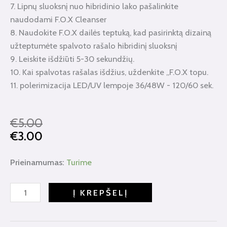
7. Lipnų sluoksnį nuo hibridinio lako pašalinkite
naudodami F.O.X Cleanser
8. Naudokite F.O.X dailės teptuką, kad pasirinktą dizainą
užteptumėte spalvoto rašalo hibridinį sluoksnį
9. Leiskite išdžiūti 5-30 sekundžių.
10. Kai spalvotas rašalas išdžius, uždenkite „F.O.X topu.
11. polerimizacija LED/UV lempoje 36/48W - 120/60 sek.
Original
Current
€
5.00
price
price
€
3.00
was:
is:
€5.00.
€3.00.
produkto
Prieinamumas:
Turime
kiekis:
Color
Į KREPŠELĮ
Ink
5ml.