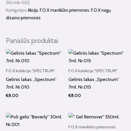
Nr.002
SKU
ink-002
5ml.
Kategorijos
Akcija
,
F.O.X manikiūro priemonės
,
F.O.X nagų
dizaino priemonės
Panašūs produktai
F.O.X kolekcija "SPECTRUM"
F.O.X kolekcija "SPECTRUM"
Gelinis lakas „Spectrum”
Gelinis lakas „Spectrum”
7ml. Nr.010
7ml. Nr.015
€
8.00
€
8.00
F.O.X manikiūro priemonės