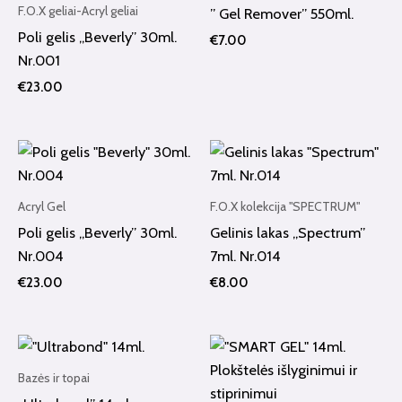
F.O.X geliai-Acryl geliai
” Gel Remover” 550ml.
Poli gelis „Beverly” 30ml.
€
7.00
Nr.001
€
23.00
Acryl Gel
F.O.X kolekcija "SPECTRUM"
Poli gelis „Beverly” 30ml.
Gelinis lakas „Spectrum”
Nr.004
7ml. Nr.014
€
23.00
€
8.00
Bazės ir topai