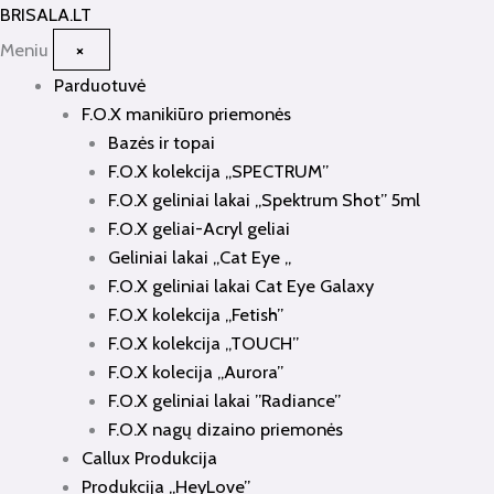
Pereiti
BRISALA
.LT
prie
Meniu
×
turinio
Parduotuvė
F.O.X manikiūro priemonės
Bazės ir topai
F.O.X kolekcija „SPECTRUM”
F.O.X geliniai lakai „Spektrum Shot” 5ml
F.O.X geliai-Acryl geliai
Geliniai lakai „Cat Eye „
F.O.X geliniai lakai Cat Eye Galaxy
F.O.X kolekcija „Fetish”
F.O.X kolekcija „TOUCH”
F.O.X kolecija „Aurora”
F.O.X geliniai lakai ”Radiance”
F.O.X nagų dizaino priemonės
Callux Produkcija
Produkcija „HeyLove”