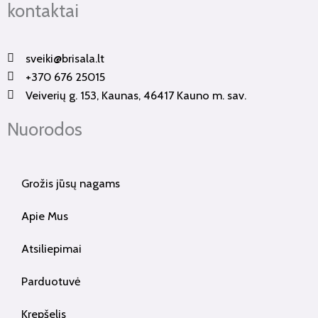
kontaktai
e
t
b
a
o
g
sveiki@brisala.lt
o
r
+370 676 25015
k
a
Veiverių g. 153, Kaunas, 46417 Kauno m. sav.
-
m
f
Nuorodos
Grožis jūsų nagams
Apie Mus
Atsiliepimai
Parduotuvė
Krepšelis