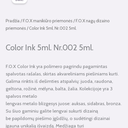
Pradžia
/
F.O.X manikiūro priemonės
/
F.O.X nagų dizaino
priemonės
/ Color Ink 5ml. Nr.002 5ml.
Color Ink 5ml. Nr.002 5ml.
F.O.X Color Ink yra polimero pagrindu pagamintas
spalvotas rašalas, skirtas akvareliniams piešiniams kurti.
Galima rinktis iš dešimties atspalvių: juoda, raudona,
geltona, rožinė, mėlyna, balta, žalia. Kolekcijoje yra 3
spalvos metalo
lengvas metalo blizgesys juose: auksas, sidabras, bronza.
Su šiuo gaminiu galite lengvai sukurti dizainą
be papildomų piešimo įgūdžių, o sudėtingi dizainai
įgauna unikalią išvaizdą. Medžiaga turi