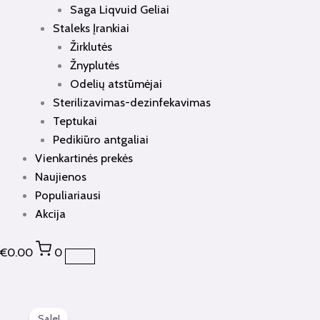
Saga Liqvuid Geliai
Staleks Įrankiai
Žirklutės
Žnyplutės
Odelių atstūmėjai
Sterilizavimas-dezinfekavimas
Teptukai
Pedikiūro antgaliai
Vienkartinės prekės
Naujienos
Populiariausi
Akcija
€
0.00
0
Sale!