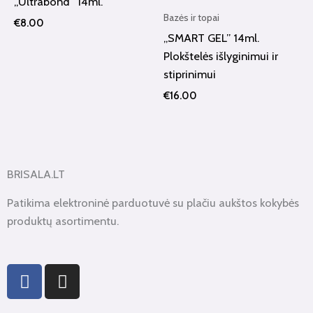
„Ultrabond” 14ml.
Bazės ir topai
€
8.00
„SMART GEL” 14ml.
Plokštelės išlyginimui ir
stiprinimui
€
16.00
BRISALA.LT
Patikima elektroninė parduotuvė su plačiu aukštos kokybės
produktų asortimentu.
F
I
a
n
c
s