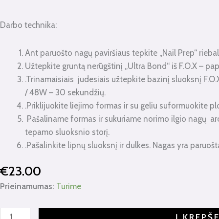
Darbo technika:
Ant paruošto nagų paviršiaus tepkite „Nail Prep“ riebal
Užtepkite gruntą nerūgštinį „Ultra Bond“ iš F.O.X – p
.Trinamaisiais judesiais užtepkite bazin
/ 48W – 30 sekundžių.
.Priklijuokite liejimo formas ir su geliu suformuokit
Pašaliname formas ir sukuriame norimo ilgio nagų arc
tepamo sluoksnio storį.
.Pašalinkite lipnų sluoksnį ir dulkes. Nagas
€
23.00
Prieinamumas:
Turime
Į KREPŠ