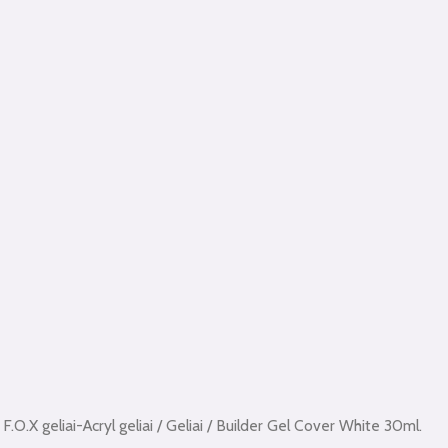
/
F.O.X geliai-Acryl geliai
/
Geliai
/ Builder Gel Cover White 30ml.