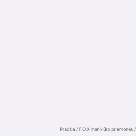
Pradžia
/
F.O.X manikiūro priemonės