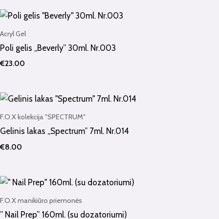
Acryl Gel
Poli gelis „Beverly” 30ml. Nr.003
€
23.00
F.O.X kolekcija "SPECTRUM"
Gelinis lakas „Spectrum” 7ml. Nr.014
€
8.00
F.O.X manikiūro priemonės
” Nail Prep” 160ml. (su dozatoriumi)