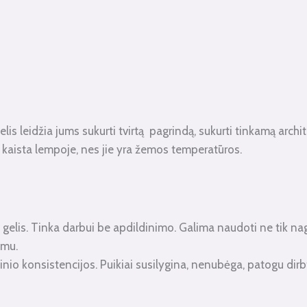
lis leidžia jums sukurti tvirtą pagrindą, sukurti tinkamą archit
e kaista lempoje, nes jie yra žemos temperatūros.
 gelis. Tinka darbui be apdildinimo. Galima naudoti ne tik nagam
umu.
dutinio konsistencijos. Puikiai susilygina, nenubėga, patogu di