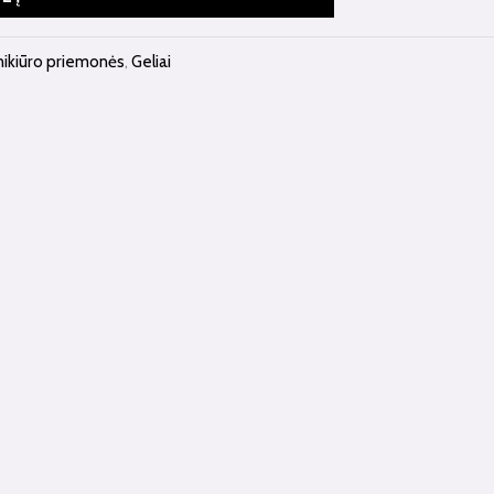
nikiūro priemonės
,
Geliai