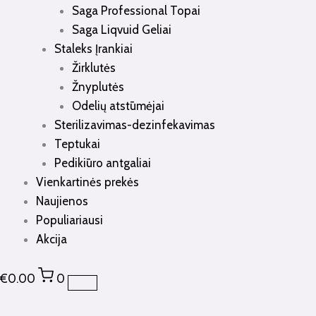
Saga Professional Topai
Saga Liqvuid Geliai
Staleks Įrankiai
Žirklutės
Žnyplutės
Odelių atstūmėjai
Sterilizavimas-dezinfekavimas
Teptukai
Pedikiūro antgaliai
Vienkartinės prekės
Naujienos
Populiariausi
Akcija
€
0.00
0
produkto