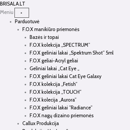
Pereiti
BRISALA
.LT
prie
Meniu
×
turinio
Parduotuvė
F.O.X manikiūro priemonės
Bazės ir topai
F.O.X kolekcija „SPECTRUM”
F.O.X geliniai lakai „Spektrum Shot” 5ml
F.O.X geliai-Acryl geliai
Geliniai lakai „Cat Eye „
F.O.X geliniai lakai Cat Eye Galaxy
F.O.X kolekcija „Fetish”
F.O.X kolekcija „TOUCH”
F.O.X kolecija „Aurora”
F.O.X geliniai lakai ”Radiance”
F.O.X nagų dizaino priemonės
Callux Produkcija