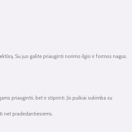
ektūrą. Su juo galite priauginti norimo ilgio ir formos nagus.
s priaugintii, bet ir stiprinti. Jis puikiai sukimba su
rbti net pradedantiesiems.