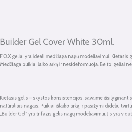
kiekis:
Builder
Gel
Cover
White
Builder Gel Cover White 30ml.
30ml.
F.O.X geliai yra ideali medžiaga nagų modeliavimui. Kietasis ge
Medžiaga puikiai laiko arką ir nesideformuoja. Be to, geliai n
Kietasis gelis – skystos konsistencijos, savaime išsilyginantis
natūraliais nagais. Puikiai išlaiko arką ir pasižymi dideliu tvirt
„Builder Gel“ yra trifazis gelis nagų modeliavimui. Jis yra vi