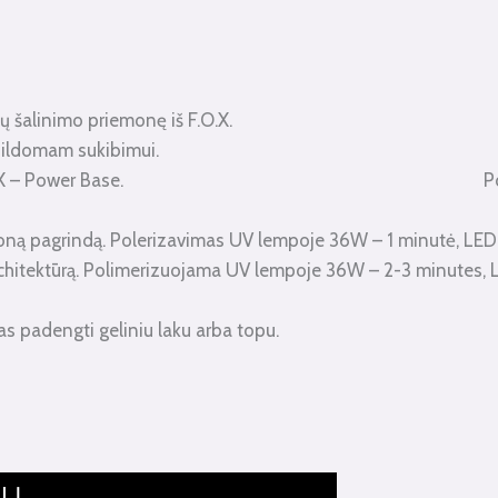
ų šalinimo priemonę iš F.O.X.
apildomam sukibimui.
į sluoksnį F.O.X – Power Base. Polerimizacija
e ploną pagrindą. Polerizavimas UV lempoje 36W – 1 minutė, L
hitektūrą. Polimerizuojama UV lempoje 36W – 2-3 minutes, L
 yra paruoštas padengti geliniu laku arba topu. G
ELĮ