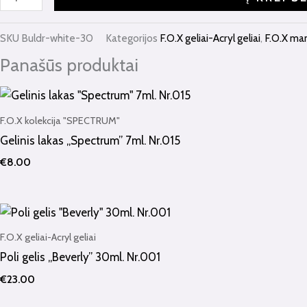
SKU
Buldr-white-30
Kategorijos
F.O.X geliai-Acryl geliai
,
F.O.X ma
Panašūs produktai
F.O.X kolekcija "SPECTRUM"
Gelinis lakas „Spectrum” 7ml. Nr.015
€
8.00
F.O.X geliai-Acryl geliai
Poli gelis „Beverly” 30ml. Nr.001
€
23.00