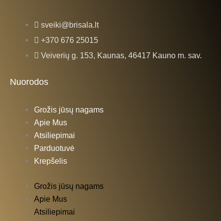
sveiki@brisala.lt
+370 676 25015
Veiverių g. 153, Kaunas, 46417 Kauno m. sav.
Nuorodos
Grožis jūsų nagams
Apie Mus
Atsiliepimai
Parduotuvė
Krepšelis
Grožis jūsų nagams
Apie Mus
Atsiliepimai