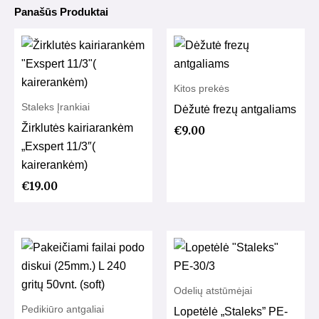
Panašūs Produktai
Kitos prekės
Staleks Įrankiai
Dėžutė frezų antgaliams
Žirklutės kairiarankėm
€
9.00
„Exspert 11/3″(
kairerankėm)
€
19.00
Odelių atstūmėjai
Pedikiūro antgaliai
Lopetėlė „Staleks” PE-