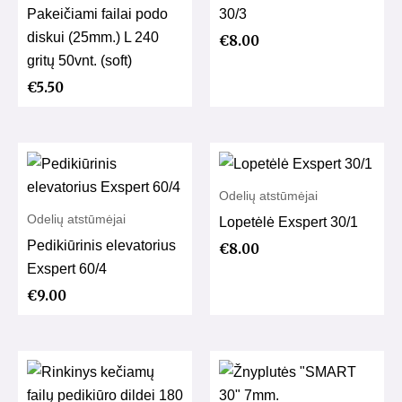
Pakeičiami failai podo
30/3
diskui (25mm.) L 240
€
8.00
gritų 50vnt. (soft)
€
5.50
Odelių atstūmėjai
Odelių atstūmėjai
Lopetėlė Exspert 30/1
Pedikiūrinis elevatorius
€
8.00
Exspert 60/4
€
9.00