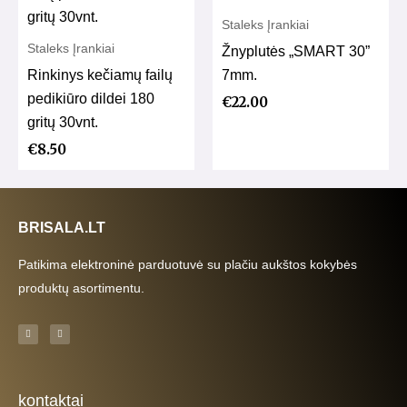
Staleks Įrankiai
Staleks Įrankiai
Žnyplutės „SMART 30”
Rinkinys kečiamų failų
7mm.
pedikiūro dildei 180
€
22.00
gritų 30vnt.
€
8.50
BRISALA.LT
Patikima elektroninė parduotuvė su plačiu aukštos kokybės
produktų asortimentu.
F
I
a
n
c
s
e
t
b
a
o
g
o
r
k
a
kontaktai
-
m
f