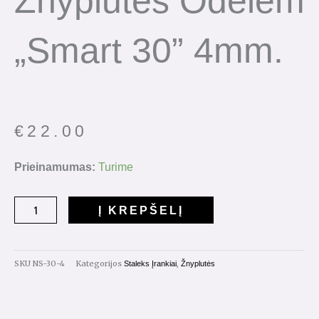
Žnyplutės Odelėm
„Smart 30” 4mm.
€
22.00
produkto
Prieinamumas:
Turime
kiekis:
Žnyplutės
Į KREPŠELĮ
odelėm
"Smart
30"
SKU
NS-30-4
Kategorijos
,
Staleks Įrankiai
Žnyplutės
4mm.