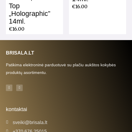
Top
€
16.00
„Holographic”
14ml.
€
16.00
BRISALA.LT
Patikima elektroninė parduotuvė su plačiu aukštos kokybės
produktų asortimentu.
F
I
a
n
c
s
e
t
b
a
o
g
o
r
k
a
kontaktai
-
m
f
sveiki@brisala.lt
+370 676 25015