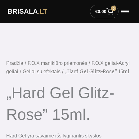
Pereiti
0
BRISALA
.LT
prie
€
0.00
turinio
/
/
Pradžia
F.O.X manikiūro priemonės
F.O.X geliai-Acryl
/
/ „Hard Gel Glitz-Rose” 15ml.
geliai
Geliai su efektais
„Hard Gel Glitz-
Rose” 15ml.
Hard Gel yra savaime išsilyginantis skystos