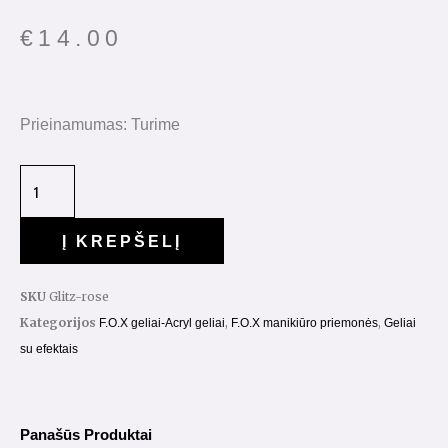
€
14.00
produkto
Prieinamumas:
Turime
kiekis:
"Hard
Gel
Glitz-
Į KREPŠELĮ
Rose"
15ml.
SKU
Glitz-rose
Kategorijos
,
,
F.O.X geliai-Acryl geliai
F.O.X manikiūro priemonės
Geliai
su efektais
Panašūs Produktai