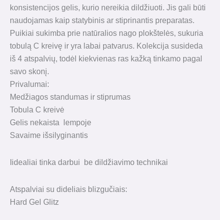
konsistencijos gelis, kurio nereikia dildžiuoti. Jis gali būti
naudojamas kaip statybinis ar stiprinantis preparatas.
Puikiai sukimba prie natūralios nago plokštelės, sukuria
tobulą C kreivę ir yra labai patvarus. Kolekcija susideda
iš 4 atspalvių, todėl kiekvienas ras kažką tinkamo pagal
savo skonį.
Privalumai:
Medžiagos standumas ir stiprumas
Tobula C kreivė
Gelis nekaista lempoje
Savaime išsilyginantis
Iidealiai tinka darbui be dildžiavimo technikai
Atspalviai su dideliais blizgučiais:
Hard Gel Glitz