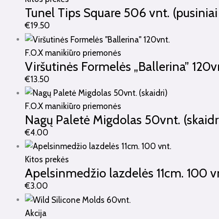
Tunel Tips Square 506 vnt. (pusiniai
€
19.50
F.O.X manikiūro priemonės
Viršutinės Formelės „Ballerina” 120v
€
13.50
F.O.X manikiūro priemonės
Nagų Paletė Migdolas 50vnt. (skaidr
€
4.00
Kitos prekės
Apelsinmedžio lazdelės 11cm. 100 v
€
3.00
Akcija