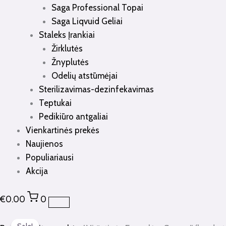
Saga Professional Topai
Saga Liqvuid Geliai
Staleks Įrankiai
Žirklutės
Žnyplutės
Odelių atstūmėjai
Sterilizavimas-dezinfekavimas
Teptukai
Pedikiūro antgaliai
Vienkartinės prekės
Naujienos
Populiariausi
Akcija
€
0.00
0
produkto
Original
Current