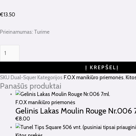
€
13.50
Prieinamumas:
Turime
Į KREPŠELĮ
SKU
Dual-Squer
Kategorijos
F.O.X manikiūro priemonės
,
Kito
Panašūs produktai
F.O.X manikiūro priemonės
Gelinis Lakas Moulin Rouge Nr.006 
€
8.00
Kitos prekės