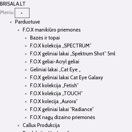
Pereiti
BRISALA
.LT
prie
Meniu
×
turinio
Parduotuvė
F.O.X manikiūro priemonės
Bazės ir topai
F.O.X kolekcija „SPECTRUM”
F.O.X geliniai lakai „Spektrum Shot” 5ml
F.O.X geliai-Acryl geliai
Geliniai lakai „Cat Eye „
F.O.X geliniai lakai Cat Eye Galaxy
F.O.X kolekcija „Fetish”
F.O.X kolekcija „TOUCH”
F.O.X kolecija „Aurora”
F.O.X geliniai lakai ”Radiance”
F.O.X nagų dizaino priemonės
Callux Produkcija