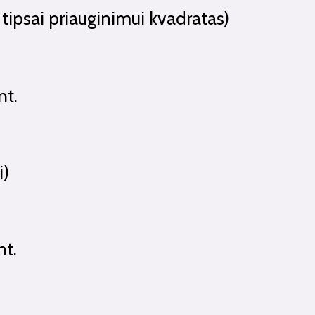
 tipsai priauginimui kvadratas)
nt.
i)
nt.