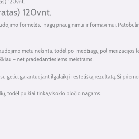
as) 120vnt.
atas) 120vnt.
udojimo formelės, nagų priauginimui ir formavimui. Patobulint
udojimo metu nekinta, todėl po medžiagų polimerizacijos leng
tiškiau – net pradedantiesiems meistrams.
ek su geliu, garantuojant ilgalaikį ir estetišką rezultatą. Ši pr
ių, todėl puikiai tinka,visokio pločio nagams.