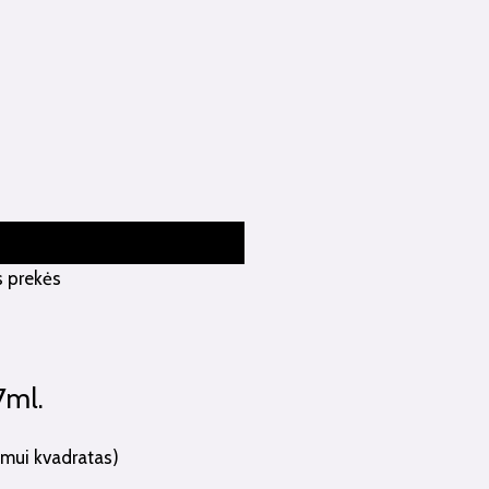
s prekės
7ml.