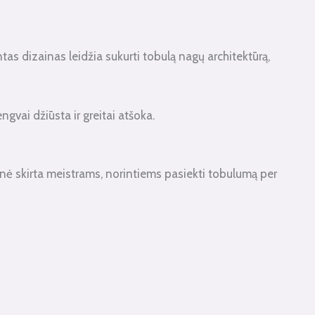
as dizainas leidžia sukurti tobulą nagų architektūrą,
vai džiūsta ir greitai atšoka.
iemonė skirta meistrams, norintiems pasiekti tobulumą per