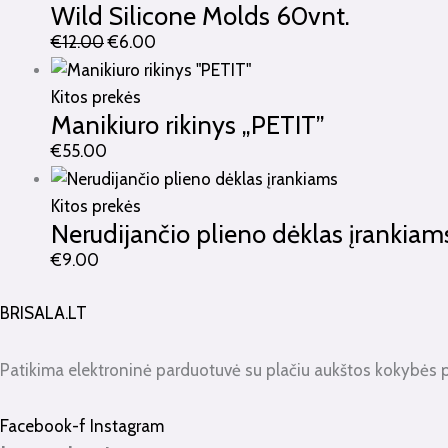
Wild Silicone Molds 60vnt.
€
12.00
€
6.00
Kitos prekės
Manikiuro rikinys „PETIT”
€
55.00
Kitos prekės
Nerudijančio plieno dėklas įrankiam
€
9.00
BRISALA.LT
Patikima elektroninė parduotuvė su plačiu aukštos kokybės 
Facebook-f
Instagram