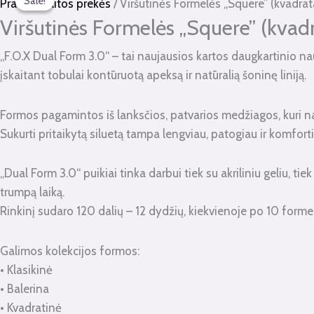
Sale!
Sale!
kiekis:
price
price
Pradžia
/
Kitos prekės
/ Viršutinės Formelės „Squere” (kvadrat
Viršutinės
was:
is:
Viršutinės Formelės „Squere” (kvadr
Formelės
€12.00.
€6.00.
„F.O.X Dual Form 3.0“ – tai naujausios kartos daugkartinio na
"Squere"
įskaitant tobulai kontūruotą apeksą ir natūralią šoninę liniją.
(kvadratas)
120vnt.
Formos pagamintos iš lanksčios, patvarios medžiagos, kuri na
Sukurti pritaikytą siluetą tampa lengviau, patogiau ir komfor
„Dual Form 3.0“ puikiai tinka darbui tiek su akriliniu geliu, ti
trumpą laiką.
Rinkinį sudaro 120 dalių – 12 dydžių, kiekvienoje po 10 formel
Galimos kolekcijos formos:
• Klasikinė
• Balerina
• Kvadratinė