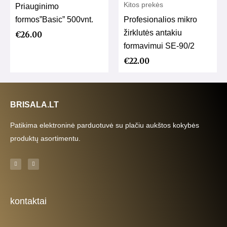
Kitos prekės
Priauginimo
formos”Basic” 500vnt.
Profesionalios mikro
žirklutės antakiu
€
26.00
formavimui SE-90/2
€
22.00
BRISALA.LT
Patikima elektroninė parduotuvė su plačiu aukštos kokybės
produktų asortimentu.
F
I
a
n
c
s
e
t
b
a
o
g
o
r
k
a
kontaktai
-
m
f