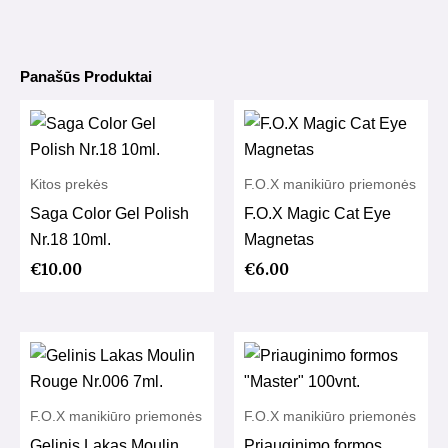
vnt.
Panašūs Produktai
Kitos prekės
F.O.X manikiūro priemonės
Saga Color Gel Polish
F.O.X Magic Cat Eye
Nr.18 10ml.
Magnetas
€
10.00
€
6.00
F.O.X manikiūro priemonės
F.O.X manikiūro priemonės
Gelinis Lakas Moulin
Priauginimo formos