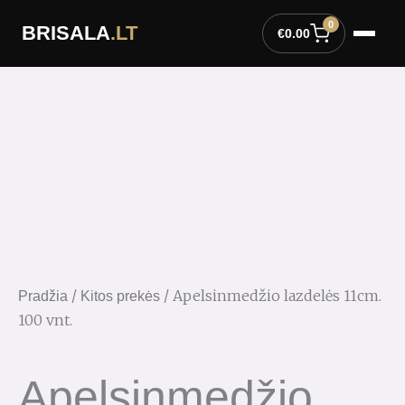
Pereiti
0
BRISALA
.LT
prie
€
0.00
turinio
/
/ Apelsinmedžio lazdelės 11cm.
Pradžia
Kitos prekės
100 vnt.
Apelsinmedžio