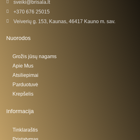
sveiki@brisala.lt
+370 676 25015
Veiverių g. 153, Kaunas, 46417 Kauno m. sav.
Nuorodos
Grožis jūsų nagams
Apie Mus
Atsiliepimai
Parduotuvė
Krepšelis
Informacija
Tinklaraštis
Pristatymas