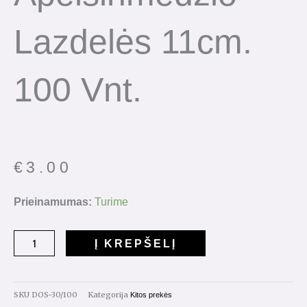
Lazdelės 11cm.
100 Vnt.
€
3.00
produkto
Prieinamumas:
Turime
kiekis:
Apelsinmedžio
Į KREPŠELĮ
lazdelės
11cm.
100
SKU
DOS-30/100
Kategorija
Kitos prekės