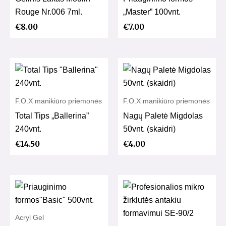
Rouge Nr.006 7ml.
„Master” 100vnt.
€
8.00
€
7.00
F.O.X manikiūro priemonės
F.O.X manikiūro priemonės
Total Tips „Ballerina”
Nagų Paletė Migdolas
240vnt.
50vnt. (skaidri)
€
14.50
€
4.00
Acryl Gel