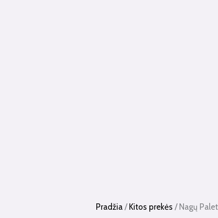
Pradžia
/
Kitos prekės
/ Nagų Paletė