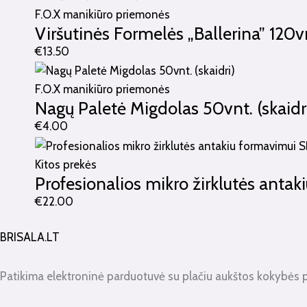
F.O.X manikiūro priemonės
Viršutinės Formelės „Ballerina” 120v
€
13.50
F.O.X manikiūro priemonės
Nagų Paletė Migdolas 50vnt. (skaidr
€
4.00
Kitos prekės
Profesionalios mikro žirklutės anta
€
22.00
BRISALA.LT
Patikima elektroninė parduotuvė su plačiu aukštos kokybės 