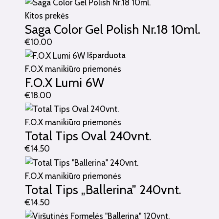
Kitos prekės
Saga Color Gel Polish Nr.18 10ml.
€
10.00
Išparduota
F.O.X manikiūro priemonės
F.O.X Lumi 6W
€
18.00
F.O.X manikiūro priemonės
Total Tips Oval 240vnt.
€
14.50
F.O.X manikiūro priemonės
Total Tips „Ballerina” 240vnt.
€
14.50