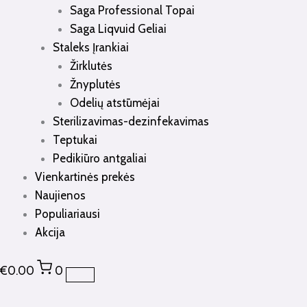
Saga Professional Topai
Saga Liqvuid Geliai
Staleks Įrankiai
Žirklutės
Žnyplutės
Odelių atstūmėjai
Sterilizavimas-dezinfekavimas
Teptukai
Pedikiūro antgaliai
Vienkartinės prekės
Naujienos
Populiariausi
Akcija
€
0.00
0
produkto