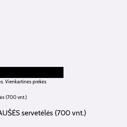
ės
,
Vienkartinės prekės
UŠĖS servetėlės (700 vnt.)