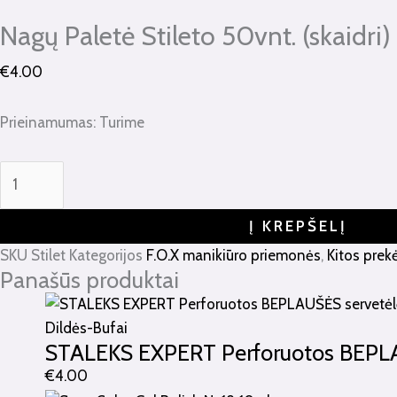
kiekis:
Nagų
Nagų Paletė Stileto 50vnt. (skaidri)
Paletė
€
4.00
Stileto
50vnt.
(skaidri)
Prieinamumas:
Turime
Į KREPŠELĮ
SKU
Stilet
Kategorijos
F.O.X manikiūro priemonės
,
Kitos prek
Panašūs produktai
Dildės-Bufai
STALEKS EXPERT Perforuotos BEPLA
€
4.00