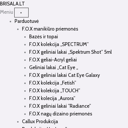
Pereiti
BRISALA
.LT
prie
Meniu
×
turinio
Parduotuvė
F.O.X manikiūro priemonės
Bazės ir topai
F.O.X kolekcija „SPECTRUM”
F.O.X geliniai lakai „Spektrum Shot” 5ml
F.O.X geliai-Acryl geliai
Geliniai lakai „Cat Eye „
F.O.X geliniai lakai Cat Eye Galaxy
F.O.X kolekcija „Fetish”
F.O.X kolekcija „TOUCH”
F.O.X kolecija „Aurora”
F.O.X geliniai lakai ”Radiance”
F.O.X nagų dizaino priemonės
Callux Produkcija