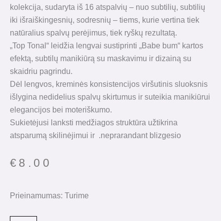
kolekcija, sudaryta iš 16 atspalvių – nuo ​​subtilių, subtilių
iki išraiškingesnių, sodresnių – tiems, kurie vertina tiek
natūralius spalvų perėjimus, tiek ryškų rezultatą.
„Top Tonal“ leidžia lengvai sustiprinti „Babe bum“ kartos
efektą, subtilų manikiūrą su maskavimu ir dizainą su
skaidriu pagrindu.
Dėl lengvos, kreminės konsistencijos viršutinis sluoksnis
išlygina nedidelius spalvų skirtumus ir suteikia manikiūrui
elegancijos bei moteriškumo.
Sukietėjusi lanksti medžiagos struktūra užtikrina
atsparumą skilinėjimui ir .
neprarandant blizgesio
€
8.00
Prieinamumas:
Turime