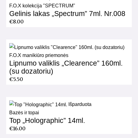
F.O.X kolekcija "SPECTRUM"
Gelinis lakas „Spectrum” 7ml. Nr.008
€
8.00
F.O.X manikiūro priemonės
Lipnumo valiklis „Clearence” 160ml.
(su dozatoriu)
€
5.50
Išparduota
Bazės ir topai
Top „Holographic” 14ml.
€
16.00