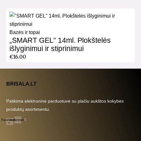
Bazės ir topai
„SMART GEL” 14ml. Plokštelės
išlyginimui ir stiprinimui
€
16.00
BRISALA.LT
Patikima elektroninė parduotuvė su plačiu aukštos kokybės
produktų asortimentu.
Facebook-
Instagram
f