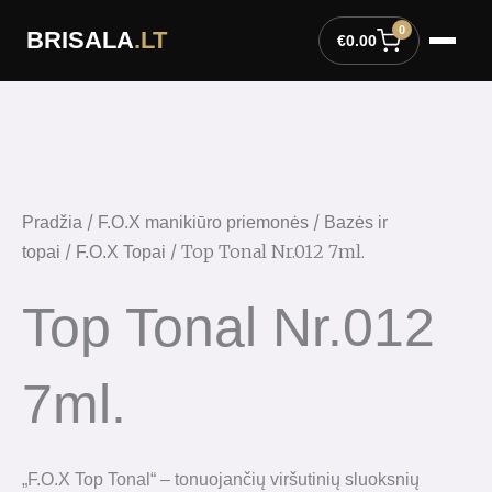
Pereiti
0
BRISALA
.LT
prie
€
0.00
turinio
produkto
kiekis:
Top
Tonal
Nr.012
/
/
Pradžia
F.O.X manikiūro priemonės
Bazės ir
7ml.
/
/ Top Tonal Nr.012 7ml.
topai
F.O.X Topai
Top Tonal Nr.012
7ml.
„F.O.X Top Tonal“ – tonuojančių viršutinių sluoksnių