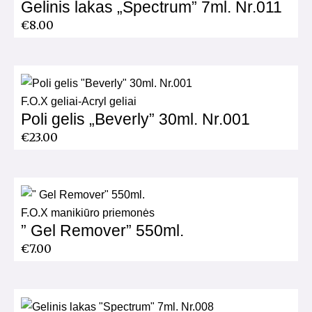
Gelinis lakas „Spectrum” 7ml. Nr.011
€
8.00
F.O.X geliai-Acryl geliai
Poli gelis „Beverly” 30ml. Nr.001
€
23.00
F.O.X manikiūro priemonės
” Gel Remover” 550ml.
€
7.00