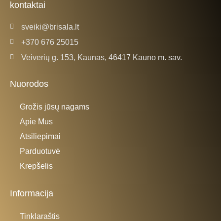
kontaktai
sveiki@brisala.lt
+370 676 25015
Veiverių g. 153, Kaunas, 46417 Kauno m. sav.
Nuorodos
Grožis jūsų nagams
Apie Mus
Atsiliepimai
Parduotuvė
Krepšelis
Informacija
Tinklaraštis