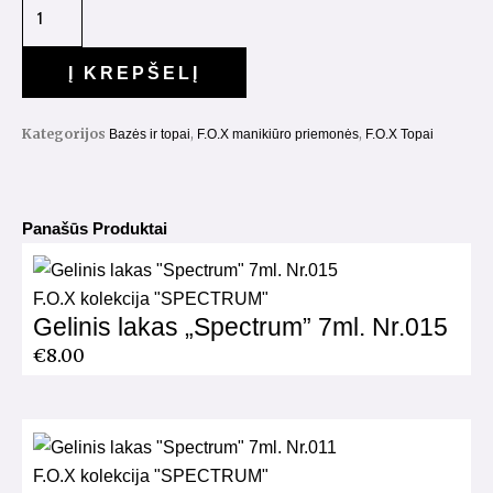
Į KREPŠELĮ
Kategorijos
,
,
Bazės ir topai
F.O.X manikiūro priemonės
F.O.X Topai
Panašūs Produktai
F.O.X kolekcija "SPECTRUM"
Gelinis lakas „Spectrum” 7ml. Nr.015
€
8.00
F.O.X kolekcija "SPECTRUM"