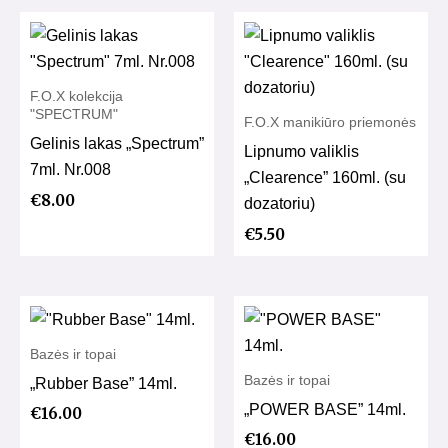
F.O.X kolekcija
"SPECTRUM"
F.O.X manikiūro priemonės
Gelinis lakas „Spectrum”
Lipnumo valiklis
7ml. Nr.008
„Clearence” 160ml. (su
€
8.00
dozatoriu)
€
5.50
Bazės ir topai
Bazės ir topai
„Rubber Base” 14ml.
„POWER BASE” 14ml.
€
16.00
€
16.00