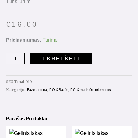
Tūris: 14 ml
€
16.00
produkto
Prieinamumas:
Turime
kiekis:
Cover
Į KREPŠELĮ
Base
Tonal
Nr.010
SKU
Tonal-010
14ml.
Kategorijos
,
,
Bazės ir topai
F.O.X Bazės
F.O.X manikiūro priemonės
Panašūs Produktai