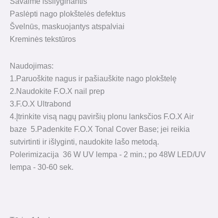
Savaime išsilyginantis
Paslėpti nago plokštelės defektus
Švelnūs, maskuojantys atspalviai
Kreminės tekstūros
Naudojimas:
1.Paruoškite nagus ir pašiauškite nago plokštelę
2.Naudokite F.O.X nail prep
3.F.O.X Ultrabond
4.Įtrinkite visą nagų paviršių plonu lanksčios F.O.X Air
baze 5.Padenkite F.O.X Tonal Cover Base; jei reikia
sutvirtinti ir išlyginti, naudokite lašo metodą.
Polerimizacija 36 W UV lempa - 2 min.; po 48W LED/UV
lempa - 30-60 sek.