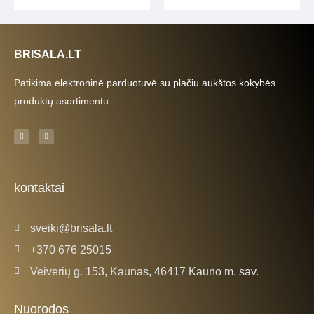
BRISALA.LT
Patikima elektroninė parduotuvė su plačiu aukštos kokybės
produktų asortimentu.
F
I
a
n
c
s
e
t
b
a
o
g
o
r
k
a
kontaktai
-
m
f
sveiki@brisala.lt
+370 676 25015
Veiverių g. 153, Kaunas, 46417 Kauno m. sav.
Nuorodos