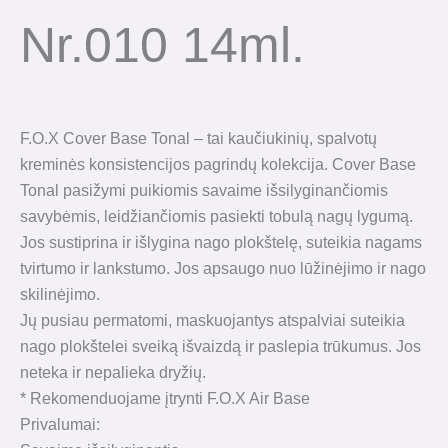
Nr.010 14ml.
F.O.X Cover Base Tonal – tai kaučiukinių, spalvotų
kreminės konsistencijos pagrindų kolekcija. Cover Base
Tonal pasižymi puikiomis savaime išsilyginančiomis
savybėmis, leidžiančiomis pasiekti tobulą nagų lygumą.
Jos sustiprina ir išlygina nago plokštelę, suteikia nagams
tvirtumo ir lankstumo. Jos apsaugo nuo lūžinėjimo ir nago
skilinėjimo.
Jų pusiau permatomi, maskuojantys atspalviai suteikia
nago plokštelei sveiką išvaizdą ir paslepia trūkumus. Jos
neteka ir nepalieka dryžių.
* Rekomenduojame įtrynti F.O.X Air Base
Privalumai: