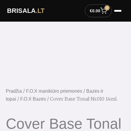
Pereiti
0
BRISALA
.LT
prie
€
0.00
turinio
/
/
Pradžia
F.O.X manikiūro priemonės
Bazės ir
/
/ Cover Base Tonal Nr.010 14ml.
topai
F.O.X Bazės
Cover Base Tonal