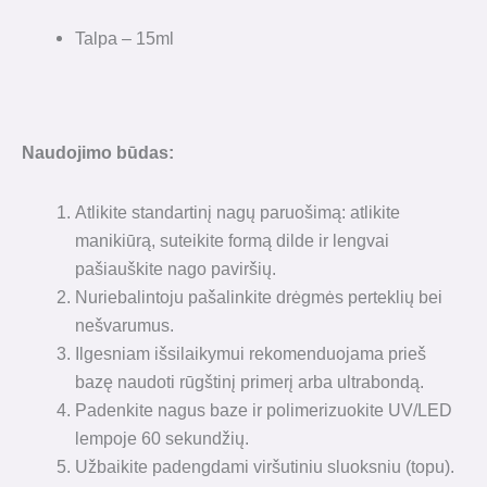
Talpa – 15ml
Naudojimo būdas:
Atlikite standartinį nagų paruošimą: atlikite
manikiūrą, suteikite formą dilde ir lengvai
pašiauškite nago paviršių.
Nuriebalintoju pašalinkite drėgmės perteklių bei
nešvarumus.
Ilgesniam išsilaikymui rekomenduojama prieš
bazę naudoti rūgštinį primerį arba ultrabondą.
Padenkite nagus baze ir polimerizuokite UV/LED
lempoje 60 sekundžių.
Užbaikite padengdami viršutiniu sluoksniu (topu).