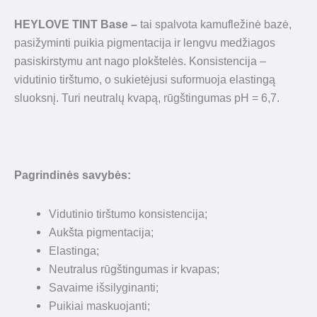
HEYLOVE TINT Base
–
tai spalvota kamufležinė bazė,
pasižyminti puikia pigmentacija ir lengvu medžiagos
pasiskirstymu ant nago plokštelės. Konsistencija –
vidutinio tirštumo, o sukietėjusi suformuoja elastingą
sluoksnį. Turi neutralų kvapą, rūgštingumas pH = 6,7.
Pagrindinės savybės:
Vidutinio tirštumo konsistencija;
Aukšta pigmentacija;
Elastinga;
Neutralus rūgštingumas ir kvapas;
Savaime išsilyginanti;
Puikiai maskuojanti;