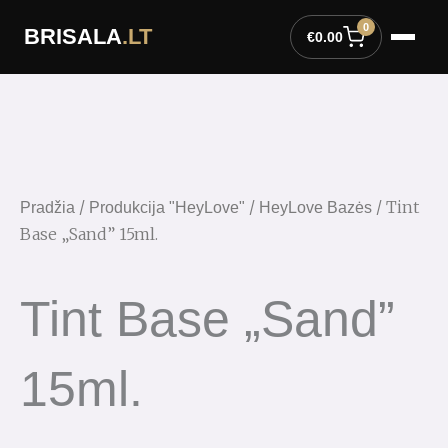
Pereiti
0
BRISALA
.LT
prie
€
0.00
turinio
/
/
/ Tint
Pradžia
Produkcija "HeyLove"
HeyLove Bazės
Base „Sand” 15ml.
Tint Base „Sand”
15ml.