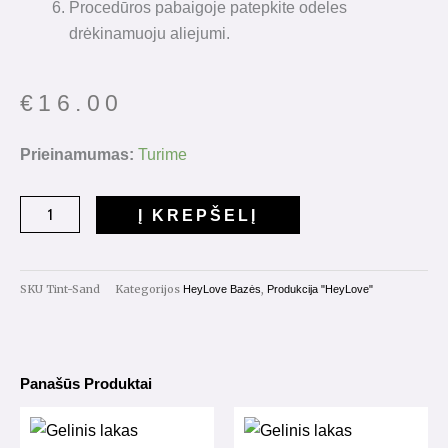
Procedūros pabaigoje patepkite odeles
drėkinamuoju aliejumi.
€
16.00
produkto
Prieinamumas:
Turime
kiekis:
Tint
Į KREPŠELĮ
Base
"Sand"
15ml.
SKU
Tint-Sand
Kategorijos
,
HeyLove Bazės
Produkcija "HeyLove"
Panašūs Produktai