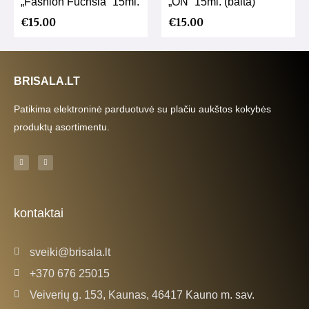
„Fashion Fuchsia” 15ml.
„ON” 15ml. (balta)
€
15.00
€
15.00
BRISALA.LT
Patikima elektroninė parduotuvė su plačiu aukštos kokybės
produktų asortimentu.
F
I
a
n
c
s
e
t
b
a
o
g
o
r
k
a
kontaktai
-
m
f
sveiki@brisala.lt
+370 676 25015
Veiverių g. 153, Kaunas, 46417 Kauno m. sav.