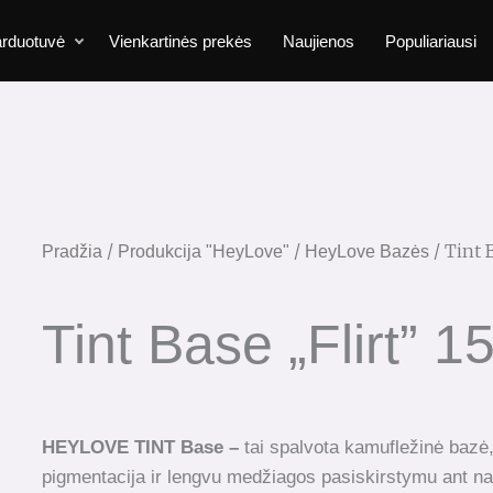
rduotuvė
Vienkartinės prekės
Naujienos
Populiariausi
/
/
/ Tint 
Pradžia
Produkcija "HeyLove"
HeyLove Bazės
Tint Base „Flirt” 1
HEYLOVE TINT Base
–
tai spalvota kamufležinė bazė,
pigmentacija ir lengvu medžiagos pasiskirstymu ant na