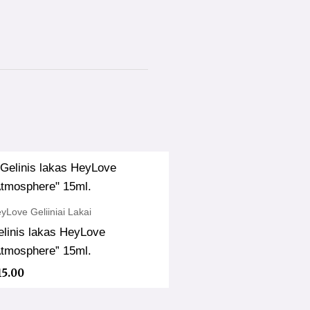
yLove Geliiniai Lakai
linis lakas HeyLove
Atmosphere” 15ml.
15.00