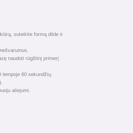
kiūrą, suteikite formą dilde ir
i nešvarumus.
ę naudoti rūgštinį primerį
D lempoje 60 sekundžių.
).
uoju aliejumi.