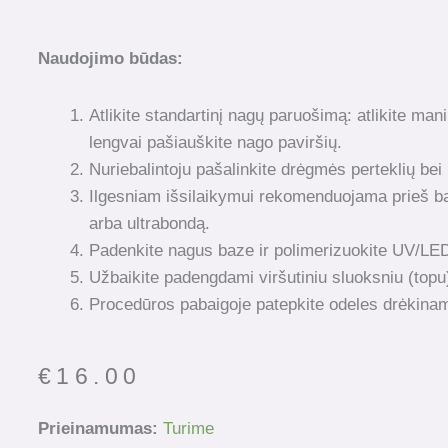
Naudojimo būdas:
Atlikite standartinį nagų paruošimą: atlikite mani
lengvai pašiauškite nago paviršių.
Nuriebalintoju pašalinkite drėgmės perteklių be
Ilgesniam išsilaikymui rekomenduojama prieš baz
arba ultrabondą.
Padenkite nagus baze ir polimerizuokite UV/LE
Užbaikite padengdami viršutiniu sluoksniu (topu
Procedūros pabaigoje patepkite odeles drėkinam
€
16.00
produkto
Prieinamumas:
Turime