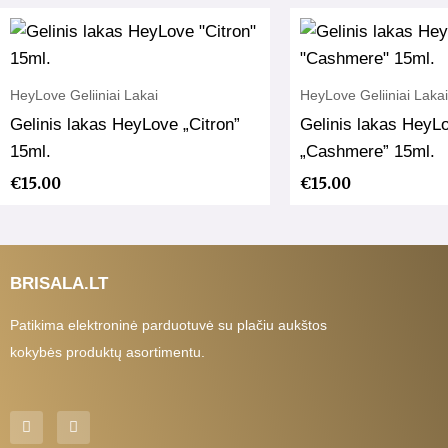
HeyLove Geliiniai Lakai
HeyLove Geliiniai Lakai
Gelinis lakas HeyLove „Citron”
Gelinis lakas HeyL
15ml.
„Cashmere” 15ml.
€
15.00
€
15.00
BRISALA.LT
Patikima elektroninė parduotuvė su plačiu aukštos
kokybės produktų asortimentu.
F
I
a
n
c
s