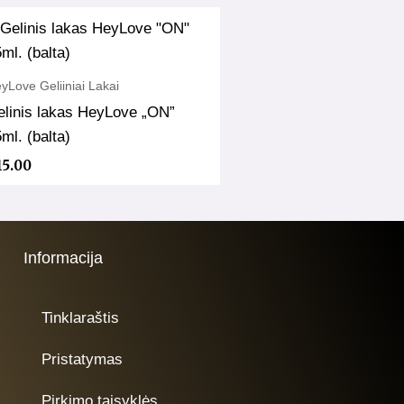
yLove Geliiniai Lakai
elinis lakas HeyLove „ON”
ml. (balta)
15.00
Informacija
Tinklaraštis
Pristatymas
Pirkimo taisyklės