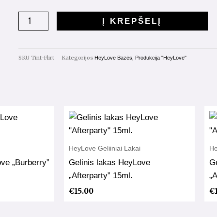
kiekis:
Tint
Į KREPŠELĮ
Base
"Flirt"
15ml.
SKU
Tint-Flirt
Kategorijos
,
HeyLove Bazės
Produkcija "HeyLove"
HeyLove Geliiniai Lakai
He
ove „Burberry”
Gelinis lakas HeyLove
Ge
„Afterparty” 15ml.
„
€
15.00
€