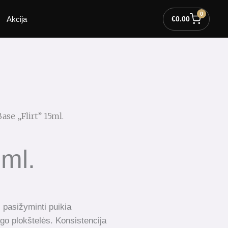
0
Akcija
€
0.00
Base „Flirt” 15ml.
5ml.
 pasižyminti puikia
go plokštelės. Konsistencija