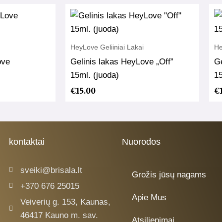
HeyLove Geliiniai Lakai
He
ove
Gelinis lakas HeyLove „Off”
G
15ml. (juoda)
15
€
15.00
€
kontaktai
Nuorodos
sveiki@brisala.lt
Grožis jūsų nagams
+370 676 25015
Apie Mus
Veiverių g. 153, Kaunas,
46417 Kauno m. sav.
Atsiliepimai