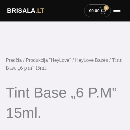
Pereiti
0
BRISALA
.LT
prie
€
0.00
turinio
/
/
/ Tint
Pradžia
Produkcija "HeyLove"
HeyLove Bazės
Base „6 p.m” 15ml.
Tint Base „6 P.m”
15ml.