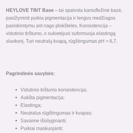
HEYLOVE TINT Base
–
tai spalvota kamufležinė bazė,
pasižyminti puikia pigmentacija ir lengvu medžiagos
pasiskirstymu ant nago plokštelės. Konsistencija –
vidutinio tirštumo, o sukietėjusi suformuoja elastingą
sluoksnį. Turi neutralų kvapą, rūgštingumas pH = 6,7.
Pagrindinės savybės:
Vidutinio tirštumo konsistencija;
Aukšta pigmentacija;
Elastinga;
Neutralus rūgštingumas ir kvapas;
Savaime išsilyginanti;
Puikiai maskuojanti;