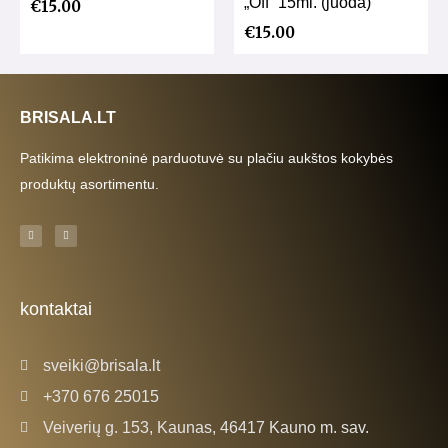
„Off” 15ml. (juoda)
€
15.00
€
15.00
BRISALA.LT
Patikima elektroninė parduotuvė su plačiu aukštos kokybės
produktų asortimentu.
F
I
a
n
c
s
e
t
b
a
o
g
o
r
k
a
kontaktai
-
m
f
sveiki@brisala.lt
+370 676 25015
Veiverių g. 153, Kaunas, 46417 Kauno m. sav.