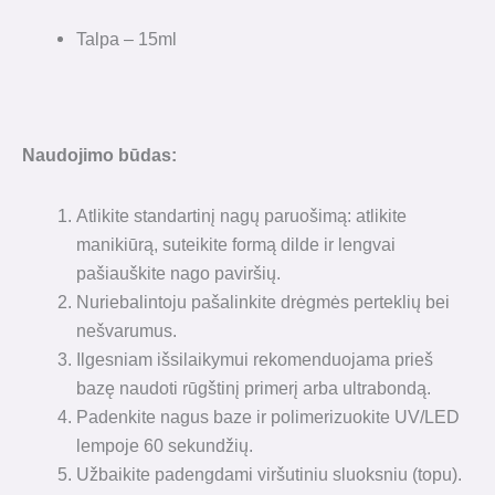
Talpa – 15ml
Naudojimo būdas:
Atlikite standartinį nagų paruošimą: atlikite
manikiūrą, suteikite formą dilde ir lengvai
pašiauškite nago paviršių.
Nuriebalintoju pašalinkite drėgmės perteklių bei
nešvarumus.
Ilgesniam išsilaikymui rekomenduojama prieš
bazę naudoti rūgštinį primerį arba ultrabondą.
Padenkite nagus baze ir polimerizuokite UV/LED
lempoje 60 sekundžių.
Užbaikite padengdami viršutiniu sluoksniu (topu).