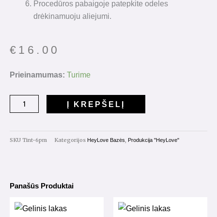
Procedūros pabaigoje patepkite odeles
drėkinamuoju aliejumi.
€
16.00
produkto
Prieinamumas:
Turime
kiekis:
Tint
Į KREPŠELĮ
Base
"6
p.m"
SKU
Tint-6pm
Kategorijos
,
HeyLove Bazės
Produkcija "HeyLove"
15ml.
Panašūs Produktai