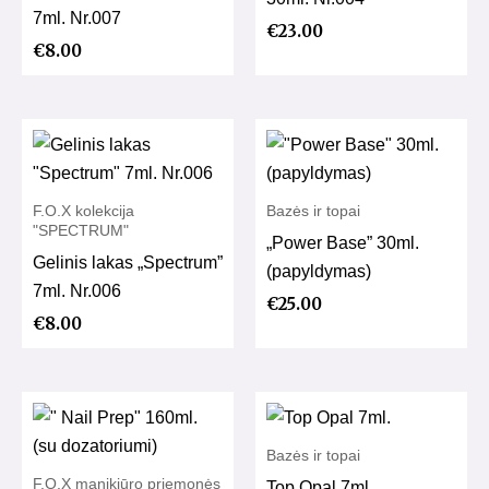
7ml. Nr.007
€
23.00
€
8.00
F.O.X kolekcija
Bazės ir topai
"SPECTRUM"
„Power Base” 30ml.
Gelinis lakas „Spectrum”
(papyldymas)
7ml. Nr.006
€
25.00
€
8.00
Bazės ir topai
F.O.X manikiūro priemonės
Top Opal 7ml.