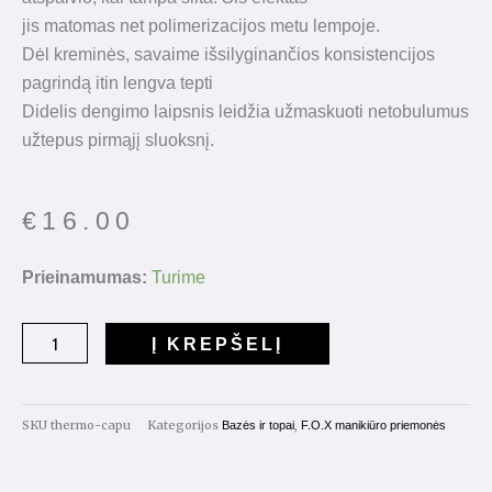
jis matomas net polimerizacijos metu lempoje.
Dėl kreminės, savaime išsilyginančios konsistencijos
pagrindą itin lengva tepti
Didelis dengimo laipsnis leidžia užmaskuoti netobulumus
užtepus pirmąjį sluoksnį.
€
16.00
produkto
Prieinamumas:
Turime
kiekis:
Thermo
Į KREPŠELĮ
Base
Casppucchino
14ml.
SKU
thermo-capu
Kategorijos
,
Bazės ir topai
F.O.X manikiūro priemonės