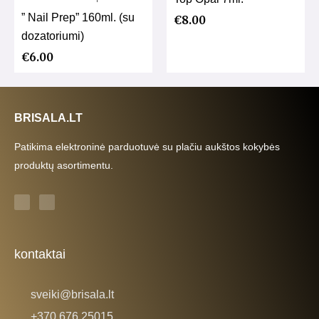
” Nail Prep” 160ml. (su
€
8.00
dozatoriumi)
€
6.00
BRISALA.LT
Patikima elektroninė parduotuvė su plačiu aukštos kokybės
produktų asortimentu.
F
I
a
n
c
s
e
t
b
a
o
g
o
r
k
a
kontaktai
-
m
f
sveiki@brisala.lt
+370 676 25015