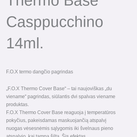
Thermo Base
Casppucchino
14ml.
F.O.X termo dangčio pagrindas
„F.O.X Thermo Cover Base“ – tai naujoviškas „du
viename“ pagrindas, siūlantis dvi spalvas viename
produktas.
F.O.X Thermo Cover Base reaguoja į temperatūros
pokyčius, pakeisdamas maskuojančią atspalvį
nuogas vėsesnėmis sąlygomis iki švelnaus pieno
atspalvio, kai tampa šilta. Šis efektas