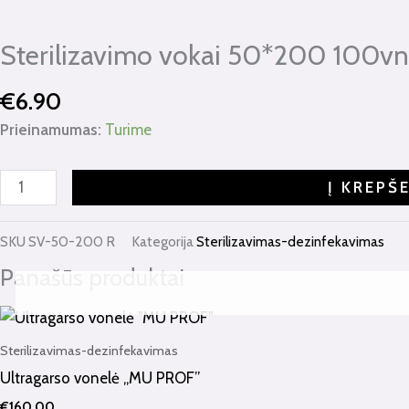
kiekis:
Sterilizavimo
Sterilizavimo vokai 50*200 100vnt.
vokai
50*200
€
6.90
100vnt.
(be
Prieinamumas:
Turime
vidinių
indikatorių)
Į KREPŠ
SKU
SV-50-200 R
Kategorija
Sterilizavimas-dezinfekavimas
Panašūs produktai
Sterilizavimas-dezinfekavimas
Ultragarso vonelė „MU PROF”
€
160.00