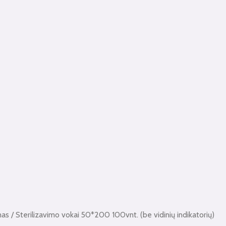
mas
/ Sterilizavimo vokai 50*200 100vnt. (be vidinių indikatorių)