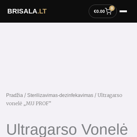
Pereiti
0
BRISALA
.LT
prie
€
0.00
turinio
/
/ Ultragarso
Pradžia
Sterilizavimas-dezinfekavimas
vonelė „MU PROF”
Ultragarso Vonelė