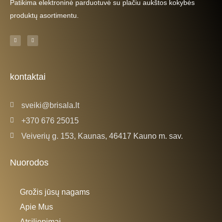
Patikima elektroninė parduotuvė su plačiu aukštos kokybės
produktų asortimentu.
F
I
a
n
c
s
e
t
b
a
o
g
o
r
k
a
kontaktai
-
m
f
sveiki@brisala.lt
+370 676 25015
Veiverių g. 153, Kaunas, 46417 Kauno m. sav.
Nuorodos
Grožis jūsų nagams
Apie Mus
Atsiliepimai