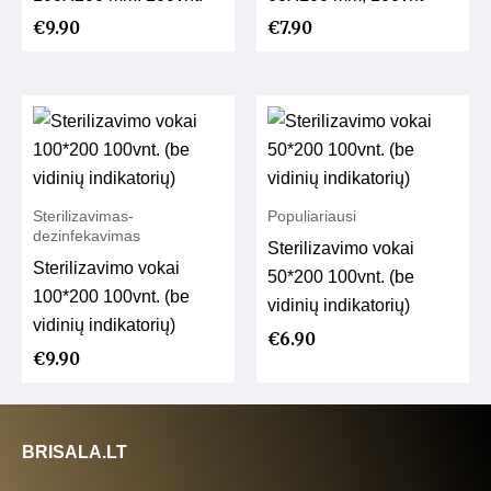
€
9.90
€
7.90
Sterilizavimas-
Populiariausi
dezinfekavimas
Sterilizavimo vokai
Sterilizavimo vokai
50*200 100vnt. (be
100*200 100vnt. (be
vidinių indikatorių)
vidinių indikatorių)
€
6.90
€
9.90
BRISALA.LT