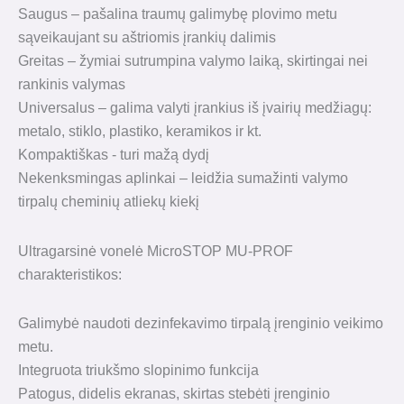
Saugus – pašalina traumų galimybę plovimo metu
sąveikaujant su aštriomis įrankių dalimis
Greitas – žymiai sutrumpina valymo laiką, skirtingai nei
rankinis valymas
Universalus – galima valyti įrankius iš įvairių medžiagų:
metalo, stiklo, plastiko, keramikos ir kt.
Kompaktiškas - turi mažą dydį
Nekenksmingas aplinkai – leidžia sumažinti valymo
tirpalų cheminių atliekų kiekį
Ultragarsinė vonelė MicroSTOP MU-PROF
charakteristikos:
Galimybė naudoti dezinfekavimo tirpalą įrenginio veikimo
metu.
Integruota triukšmo slopinimo funkcija
Patogus, didelis ekranas, skirtas stebėti įrenginio