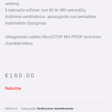
veikimą.
5 laikmačio režimai: nuo 90 iki 480 sekundžių
Aušinimo ventiliatorius, apsaugantis nuo perkaitimo
Automatinis išjungimas
Ultragarsinio valiklio MicroSTOP MU-PROF techninės
charakteristikos
€
160.00
Neturime
SKU
prof
Kategorija
Sterilizavimas-dezinfekavimas