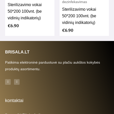
dezinfekavimas
Sterilizavimo vokai
Sterilizavimo vokai
50*200 100vnt. (be
50*200 100vnt. (be
vidinių indikatorių)
vidinių indikatorių)
€
6.90
€
6.90
BRISALA.LT
Patikima elektroninė parduotuvė su plačiu aukštos kokybės
produktų asortimentu.
F
I
a
n
c
s
e
t
b
a
o
g
o
r
k
a
kontaktai
-
m
f