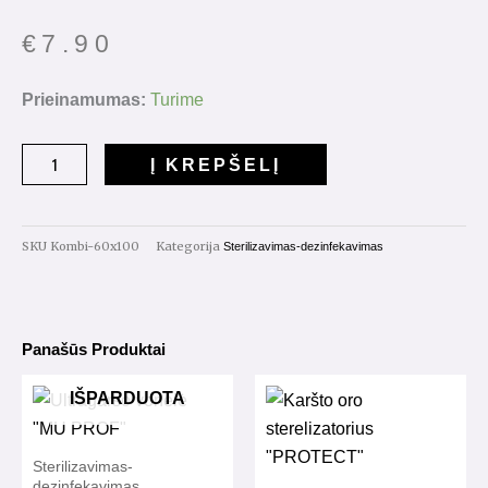
€
7.90
produkto
Prieinamumas:
Turime
kiekis:
Sterilizavimo
Į KREPŠELĮ
vokai
su
skaidriu
SKU
Kombi-60x100
Kategorija
Sterilizavimas-dezinfekavimas
langeliu
60X100
mm,
Panašūs Produktai
100vnt
IŠPARDUOTA
Sterilizavimas-
dezinfekavimas