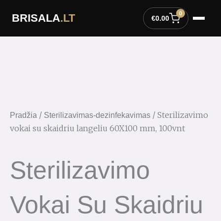
Pereiti
0
BRISALA
.LT
prie
€
0.00
turinio
/
/ Sterilizavimo
Pradžia
Sterilizavimas-dezinfekavimas
vokai su skaidriu langeliu 60X100 mm, 100vnt
Sterilizavimo
Vokai Su Skaidriu