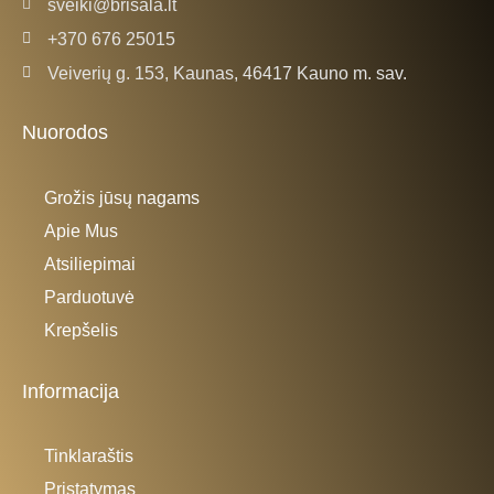
sveiki@brisala.lt
+370 676 25015
Veiverių g. 153, Kaunas, 46417 Kauno m. sav.
Nuorodos
Grožis jūsų nagams
Apie Mus
Atsiliepimai
Parduotuvė
Krepšelis
Informacija
Tinklaraštis
Pristatymas