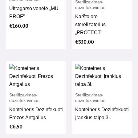
Sterilizavimas-
dezinfekavimas
Ultragarso vonelė „MU
PROF”
Karšto oro
sterelizatorius
€
160.00
„PROTECT”
€
530.00
Sterilizavimas-
Sterilizavimas-
dezinfekavimas
dezinfekavimas
Konteineris Dezinfekuoti
Konteineris Dezinfekuoti
Frezos Antgalius
Įrankius talpa 3l.
€
6.50