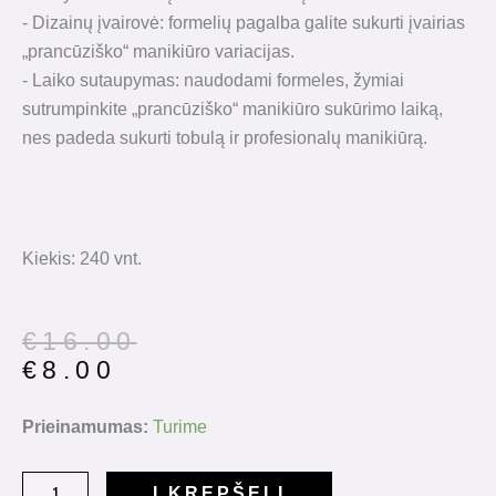
- Dizainų įvairovė: formelių pagalba galite sukurti įvairias
„prancūziško“ manikiūro variacijas.
- Laiko sutaupymas: naudodami formeles, žymiai
sutrumpinkite „prancūziško“ manikiūro sukūrimo laiką,
nes padeda sukurti tobulą ir profesionalų manikiūrą.
Kiekis: 240 vnt.
Original
Current
€
16.00
price
price
€
8.00
was:
is:
€16.00.
€8.00.
produkto
Prieinamumas:
Turime
kiekis:
Silikoninės
Į KREPŠELĮ