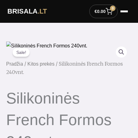
Pereiti
0
BRISALA
.LT
prie
€
0.00
turinio
Sale!
/
/ Silikoninės French Formos
Pradžia
Kitos prekės
240vnt.
Silikoninės
French Formos