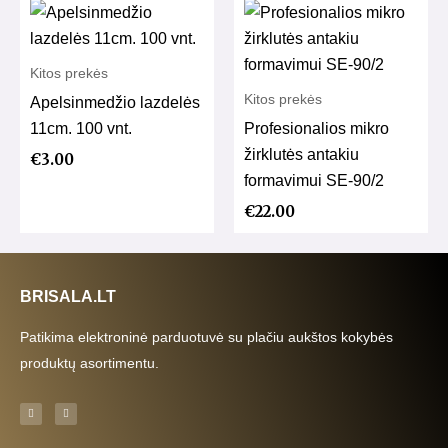
Kitos prekės
Kitos prekės
Apelsinmedžio lazdelės
11cm. 100 vnt.
Profesionalios mikro
žirklutės antakiu
€
3.00
formavimui SE-90/2
€
22.00
BRISALA.LT
Patikima elektroninė parduotuvė su plačiu aukštos kokybės
produktų asortimentu.
F
I
a
n
c
s
e
t
b
a