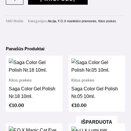
French
Formos
240vnt.
SKU
Molds
Kategorijos
,
,
Akcija
F.O.X manikiūro priemonės
Kitos prekės
Panašūs Produktai
Kitos prekės
Kitos prekės
Saga Color Gel Polish
Saga Color Gel Polish
Nr.18 10ml.
Nr.05 10ml.
€
10.00
€
10.00
IŠPARDUOTA