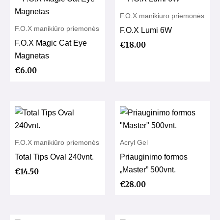
F.O.X manikiūro priemonės
F.O.X manikiūro priemonės
F.O.X Lumi 6W
F.O.X Magic Cat Eye
€
18.00
Magnetas
€
6.00
F.O.X manikiūro priemonės
Acryl Gel
Total Tips Oval 240vnt.
Priauginimo formos
„Master” 500vnt.
€
14.50
€
28.00