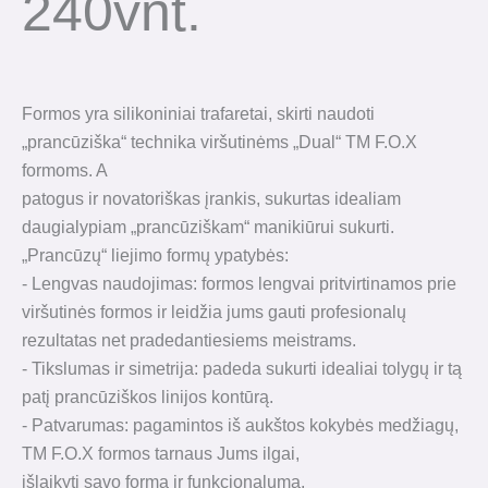
240vnt.
Formos yra silikoniniai trafaretai, skirti naudoti
„prancūziška“ technika viršutinėms „Dual“ TM F.O.X
formoms. A
patogus ir novatoriškas įrankis, sukurtas idealiam
daugialypiam „prancūziškam“ manikiūrui sukurti.
„Prancūzų“ liejimo formų ypatybės:
- Lengvas naudojimas: formos lengvai pritvirtinamos prie
viršutinės formos ir leidžia jums gauti profesionalų
rezultatas net pradedantiesiems meistrams.
- Tikslumas ir simetrija: padeda sukurti idealiai tolygų ir tą
patį prancūziškos linijos kontūrą.
- Patvarumas: pagamintos iš aukštos kokybės medžiagų,
TM F.O.X formos tarnaus Jums ilgai,
išlaikyti savo formą ir funkcionalumą.