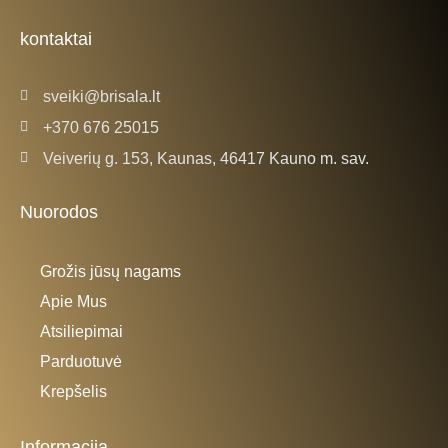
o
g
o
r
k
a
kontaktai
-
m
f
sveiki@brisala.lt
+370 676 25015
Veiverių g. 153, Kaunas, 46417 Kauno m. sav.
Nuorodos
Grožis jūsų nagams
Apie Mus
Atsiliepimai
Parduotuvė
Krepšelis
Informacija