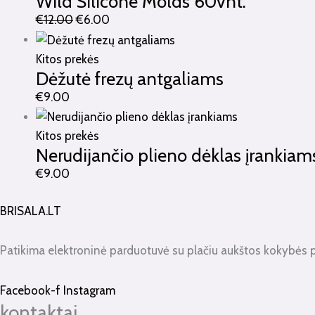
Wild Silicone Molds 60vnt.
€
12.00
€
6.00
Kitos prekės
Dėžutė frezų antgaliams
€
9.00
Kitos prekės
Nerudijančio plieno dėklas įrankiam
€
9.00
BRISALA.LT
Patikima elektroninė parduotuvė su plačiu aukštos kokybės 
Facebook-f
Instagram
kontaktai