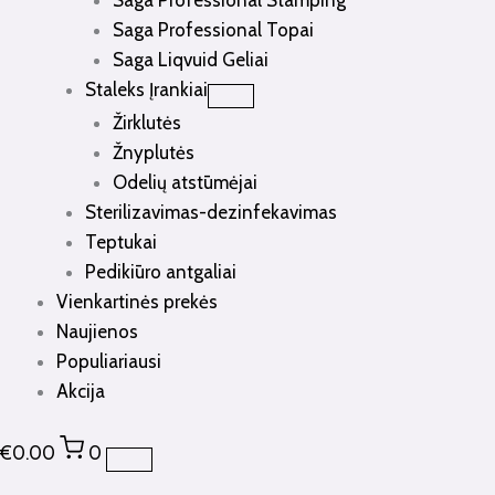
Saga Professional Stamping
Saga Professional Topai
Saga Liqvuid Geliai
Staleks Įrankiai
Žirklutės
Žnyplutės
Odelių atstūmėjai
Sterilizavimas-dezinfekavimas
Teptukai
Pedikiūro antgaliai
Vienkartinės prekės
Naujienos
Populiariausi
Akcija
€
0.00
0
produkto
Original
Current