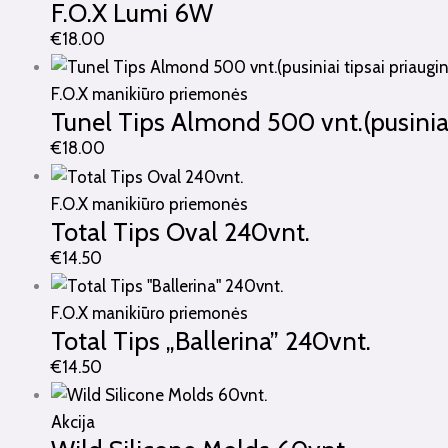
F.O.X Lumi 6W
€
18.00
F.O.X manikiūro priemonės
Tunel Tips Almond 500 vnt.(pusiniai
€
18.00
F.O.X manikiūro priemonės
Total Tips Oval 240vnt.
€
14.50
F.O.X manikiūro priemonės
Total Tips „Ballerina” 240vnt.
€
14.50
Akcija