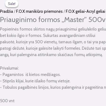
Sale!
Sale!
kiekis:
price
price
Priauginimo
was:
is:
Pradžia
/
F.O.X manikiūro priemonės
/
F.O.X geliai-Acryl geliai
formos
€12.00.
€6.00.
Priauginimo formos „Master” 500v
"Master"
Popierinės formos skirtos nagų priauginimui geliu/akrilo geliu
500vnt.
bet kokio ilgio ir formos. Sukurtas avangardiniam stiliui
pakuotė, kurioje yra 500 vienetų, tarnaus ilgam, o tai yra p
patogi dėžutė, kurioje galėsite laikyti formeles. Dėžutė turi sp
angą, kuri palengvina atitinkamo skaičiaus formų atkirpimą.
Privalumai:
- Pagamintos iš kietos medžiagos.
- Stiprūs klijai, kurie išlaiko formą vietoje.
- Tobulos pagalbinės linijos, kurios palengvina ir pagreitin
500 vnt