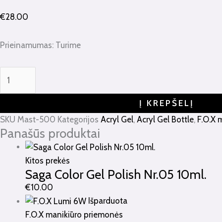
€
28.00
Prieinamumas:
Turime
Į KREPŠELĮ
SKU
Mast-500
Kategorijos
Acryl Gel
,
Acryl Gel Bottle
,
F.O.X 
Panašūs produktai
Kitos prekės
Saga Color Gel Polish Nr.05 10ml.
€
10.00
Išparduota
F.O.X manikiūro priemonės