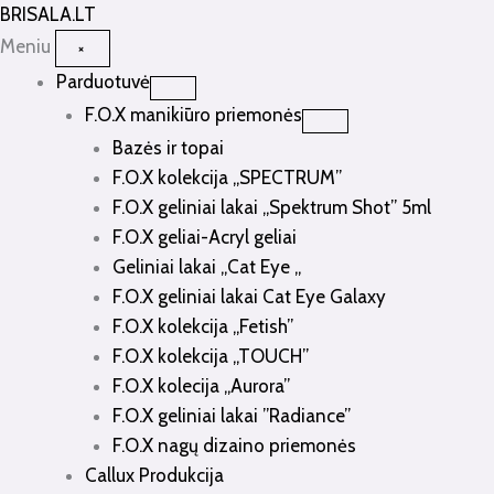
Pereiti
BRISALA
.LT
prie
Meniu
×
turinio
Parduotuvė
F.O.X manikiūro priemonės
Bazės ir topai
F.O.X kolekcija „SPECTRUM”
F.O.X geliniai lakai „Spektrum Shot” 5ml
F.O.X geliai-Acryl geliai
Geliniai lakai „Cat Eye „
F.O.X geliniai lakai Cat Eye Galaxy
F.O.X kolekcija „Fetish”
F.O.X kolekcija „TOUCH”
F.O.X kolecija „Aurora”
F.O.X geliniai lakai ”Radiance”
F.O.X nagų dizaino priemonės
Callux Produkcija