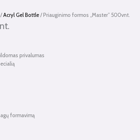
/
Acryl Gel Bottle
/ Priauginimo formos „Master” 500vnt.
nt.
apildomas privalumas
ecialią
a nagų formavimą