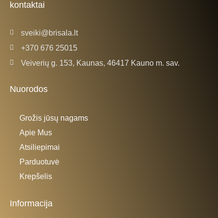
kontaktai
-
m
f
sveiki@brisala.lt
+370 676 25015
Veiverių g. 153, Kaunas, 46417 Kauno m. sav.
Nuorodos
Grožis jūsų nagams
Apie Mus
Atsiliepimai
Parduotuvė
Krepšelis
Informacija