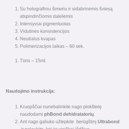
Su holografiniu šimeriu ir sidabrinėmis šviesą
atspindinčiomis dalelėmis
Intensyviai pigmentuotas
Vidutinės konsistencijos
Neutralus kvapas
Polimerizacijos laikas – 60 sek.
Tūris – 15ml.
Naudojimo instrukcija:
Kruopščiai nuriebalinkite nago plokštelę
naudodami
phBond dehidratatorių
.
Ant nago galiuko užtepkite berūgštinį
Ultrabond