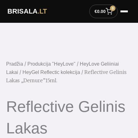
Pereiti
0
BRISALA
.LT
prie
€
0.00
turinio
/
/
Pradžia
Produkcija "HeyLove"
HeyLove Geliiniai
/
/ Reflective Gelinis
Lakai
HeyGel Reflectic kolekcija
Lakas „Demure”15ml.
Reflective Gelinis
Lakas