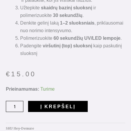
ir palaukite, kol jis visiškai išdžius.
Užtepkite
skaidrų bazinį sluoksnį
ir
polimerizuokite
30 sekundžių
.
Denkite gelinį laką
1–2 sluoksniais
, priklausomai
nuo norimo intensyvumo.
Polimerizuokite
60 sekundžių UV/LED lempoje
.
Padengite
viršutinį (top) sluoksnį
kaip paskutinį
sluoksnį
€
15.00
produkto
Prieinamumas:
Turime
kiekis:
Reflective
Į KREPŠELĮ
Gelinis
Lakas
"Demure"15ml.
SKU
Hey-Demure