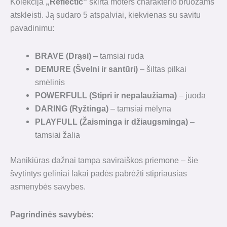
Kolekcija
„Reflectic“
skirta moters charakterio bruožams
atskleisti. Ją sudaro 5 atspalviai, kiekvienas su savitu
pavadinimu:
BRAVE (Drąsi)
– tamsiai ruda
DEMURE (Švelni ir santūri)
– šiltas pilkai
smėlinis
POWERFULL (Stipri ir nepalaužiama)
– juoda
DARING (Ryžtinga)
– tamsiai mėlyna
PLAYFULL (Žaisminga ir džiaugsminga)
–
tamsiai žalia
Manikiūras dažnai tampa saviraiškos priemone – šie
švytintys geliniai lakai padės pabrėžti stipriausias
asmenybės savybes.
Pagrindinės savybės: