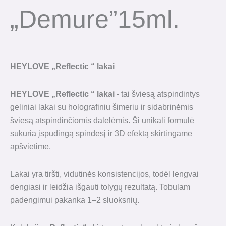
„Demure”15ml.
HEYLOVE
„
Reflectic
“
lakai
HEYLOVE
„
Reflectic
“
lakai -
tai šviesą atspindintys
geliniai lakai su holografiniu šimeriu ir sidabrinėmis
šviesą atspindinčiomis dalelėmis. Ši unikali formulė
sukuria įspūdingą spindesį ir 3D efektą skirtingame
apšvietime.
Lakai yra tiršti, vidutinės konsistencijos, todėl lengvai
dengiasi ir leidžia išgauti tolygų rezultatą. Tobulam
padengimui pakanka 1–2 sluoksnių.