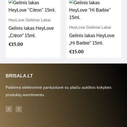
HeyLove Geliiniai Lakai
HeyLove Geliiniai Lakai
Gelinis lakas HeyLove
„Citron” 15ml.
Gelinis lakas HeyLove
„Hi Barbie” 15ml.
€
15.00
€
15.00
BRISALA.LT
Patikima elektroninė parduotuvė su plačiu aukštos kokybės
produktų asortimentu.
F
I
a
n
c
s
e
t
b
a
o
g
o
r
k
a