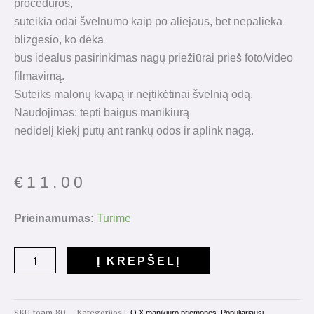
procedūros,
suteikia odai švelnumo kaip po aliejaus, bet nepalieka
blizgesio, ko dėka
bus idealus pasirinkimas nagų priežiūrai prieš foto/video
filmavimą.
Suteiks malonų kvapą ir neįtikėtinai švelnią odą.
Naudojimas: tepti baigus manikiūrą
nedidelį kiekį putų ant rankų odos ir aplink nagą.
€
11.00
produkto
Prieinamumas:
Turime
kiekis:
Pure
Į KREPŠELĮ
Foam
80ml.
SKU
foam-80
Kategorijos
,
F.O.X manikiūro priemonės
Populiariausi