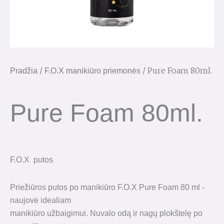
/
/ Pure Foam 80ml.
Pradžia
F.O.X manikiūro priemonės
Pure Foam 80ml.
F.O.X putos
Priežiūros putos po manikiūro F.O.X Pure Foam 80 ml -
naujovė idealiam
manikiūro užbaigimui. Nuvalo odą ir nagų plokštelę po