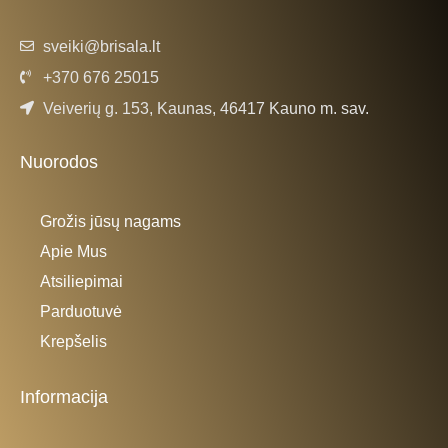
sveiki@brisala.lt
+370 676 25015
Veiverių g. 153, Kaunas, 46417 Kauno m. sav.
Nuorodos
Grožis jūsų nagams
Apie Mus
Atsiliepimai
Parduotuvė
Krepšelis
Informacija