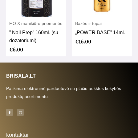
F.O.X manikiūro priemonės
Bazės ir topai
” Nail Prep” 160ml. (su
„POWER BASE” 14ml.
dozatoriumi)
€
16.00
€
6.00
BRISALA.LT
Patikima elektroninė parduotuvė su plačiu aukštos kokybės
produktų asortimentu.
F
I
a
n
c
s
e
t
b
a
o
g
o
r
k
a
kontaktai
-
m
f