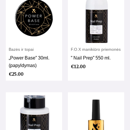
Bazės ir topai
F.O.X manikiūro priemonės
„Power Base” 30ml.
” Nail Prep” 550 ml.
(papyldymas)
€
12.00
€
25.00