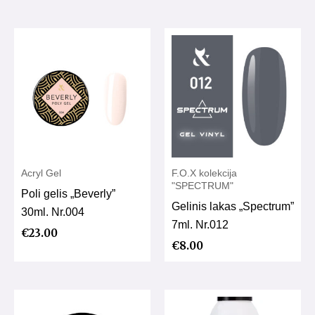
Acryl Gel
F.O.X kolekcija
"SPECTRUM"
Poli gelis „Beverly”
Gelinis lakas „Spectrum”
30ml. Nr.004
7ml. Nr.012
€
23.00
€
8.00