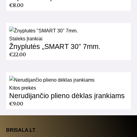
€
8.00
Staleks Įrankiai
Žnyplutės „SMART 30” 7mm.
€
22.00
Kitos prekės
Nerudijančio plieno dėklas įrankiams
€
9.00
BRISALA.LT