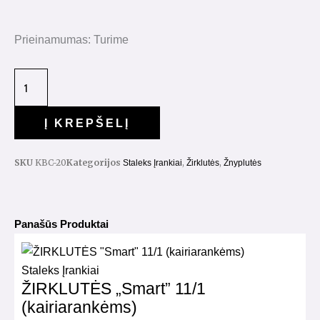
Prieinamumas:
Turime
Į KREPŠELĮ
SKU
KBC-20
Kategorijos
,
,
Staleks Įrankiai
Žirklutės
Žnyplutės
Panašūs Produktai
Staleks Įrankiai
ŽIRKLUTĖS „Smart” 11/1
(kairiarankėms)