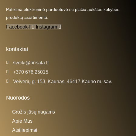
Patikima elektroninė parduotuvė su plačiu aukštos kokybės
produktų asortimentu.
Facebook-f
Instagram
kontaktai
sveiki@brisala.lt
+370 676 25015
Veiverių g. 153, Kaunas, 46417 Kauno m. sav.
Nuorodos
Grožis jūsų nagams
Apie Mus
Atsiliepimai