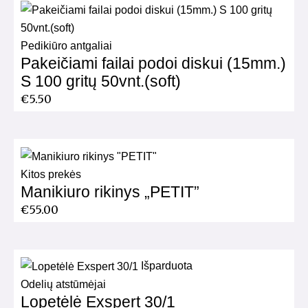
Pedikiūro antgaliai
Pakeičiami failai podoi diskui (15mm.)
S 100 gritų 50vnt.(soft)
€
5.50
Kitos prekės
Manikiuro rikinys „PETIT”
€
55.00
Išparduota
Odelių atstūmėjai
Lopetėlė Exspert 30/1