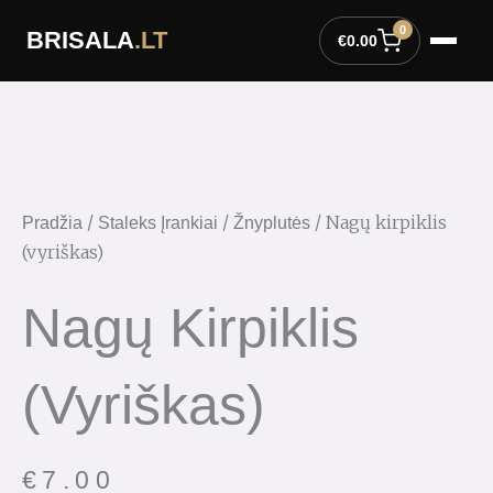
Pereiti
0
BRISALA
.LT
prie
€
0.00
turinio
produkto
kiekis:
Nagų
kirpiklis
(vyriškas)
/
/
/ Nagų kirpiklis
Pradžia
Staleks Įrankiai
Žnyplutės
(vyriškas)
Nagų Kirpiklis
(vyriškas)
€
7.00