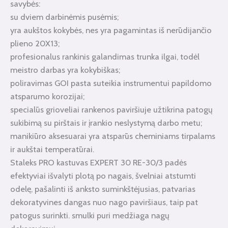
savybės:
su dviem darbinėmis pusėmis;
yra aukštos kokybės, nes yra pagamintas iš nerūdijančio
plieno 20X13;
profesionalus rankinis galandimas trunka ilgai, todėl
meistro darbas yra kokybiškas;
poliravimas GOI pasta suteikia instrumentui papildomo
atsparumo korozijai;
specialūs grioveliai rankenos paviršiuje užtikrina patogų
sukibimą su pirštais ir įrankio neslystymą darbo metu;
manikiūro aksesuarai yra atsparūs cheminiams tirpalams
ir aukštai temperatūrai.
Staleks PRO kastuvas EXPERT 30 RE-30/3 padės
efektyviai išvalyti plotą po nagais, švelniai atstumti
odelę, pašalinti iš anksto suminkštėjusias, patvarias
dekoratyvines dangas nuo nago paviršiaus, taip pat
patogus surinkti. smulki puri medžiaga nagų