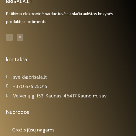
BRISALA.LT
Patikima elektroninė parduotuvė su plačiu aukštos kokybės
produktų asortimentu.
F
I
a
n
c
s
e
t
b
a
o
g
o
r
k
a
kontaktai
-
m
f
sveiki@brisala.lt
+370 676 25015
Veiverių g. 153, Kaunas, 46417 Kauno m. sav.
Nuorodos
Grožis jūsų nagams