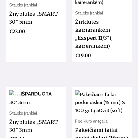
Staleks Įrankiai
Staleks Įrankiai
Žnyplutės „SMART
30” 5mm.
Žirklutės
kairiarankėm
€
22.00
„Exspert 11/3″(
kairerankėm)
€
19.00
IŠPARDUOTA
Staleks Įrankiai
Pedikiūro antgaliai
Žnyplutės „SMART
30” 3mm.
Pakeičiami failai