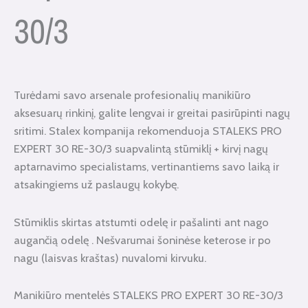
30/3
Turėdami savo arsenale profesionalių manikiūro
aksesuarų rinkinį, galite lengvai ir greitai pasirūpinti nagų
sritimi. Stalex kompanija rekomenduoja STALEKS PRO
EXPERT 30 RE-30/3 suapvalintą stūmiklį + kirvį nagų
aptarnavimo specialistams, vertinantiems savo laiką ir
atsakingiems už paslaugų kokybę.
Stūmiklis skirtas atstumti odelę ir pašalinti ant nago
augančią odelę . Nešvarumai šoninėse keterose ir po
nagu (laisvas kraštas) nuvalomi kirvuku.
Manikiūro mentelės STALEKS PRO EXPERT 30 RE-30/3