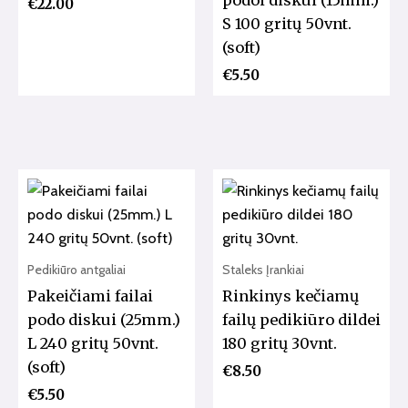
podoi diskui (15mm.)
€
22.00
S 100 gritų 50vnt.
(soft)
€
5.50
Pedikiūro antgaliai
Staleks Įrankiai
Pakeičiami failai
Rinkinys kečiamų
podo diskui (25mm.)
failų pedikiūro dildei
L 240 gritų 50vnt.
180 gritų 30vnt.
(soft)
€
8.50
€
5.50