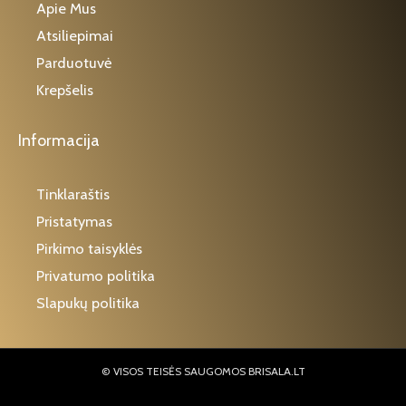
Apie Mus
Atsiliepimai
Parduotuvė
Krepšelis
Informacija
Tinklaraštis
Pristatymas
Pirkimo taisyklės
Privatumo politika
Slapukų politika
© VISOS TEISĖS SAUGOMOS BRISALA.LT