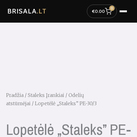
Pereiti
0
BRISALA
.LT
prie
€
0.00
turinio
Pradžia
/
Staleks Įrankiai
/
Odelių
atstūmėjai
/ Lopetėlė „Staleks” PE-30/3
Lopetėlė „Staleks” PE-