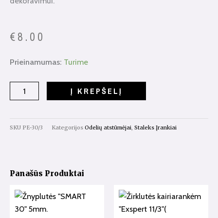
dekoravimui.
€
8.00
produkto
Prieinamumas:
Turime
kiekis:
Lopetėlė
Į KREPŠELĮ
"Staleks"
PE-
30/3
SKU
PE-30/3
Kategorijos
Odelių atstūmėjai
,
Staleks Įrankiai
Panašūs Produktai