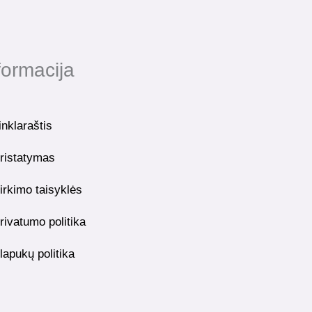
formacija
inklaraštis
ristatymas
irkimo taisyklės
rivatumo politika
lapukų politika