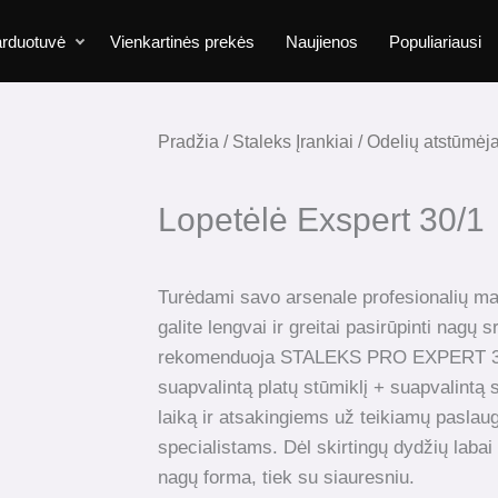
rduotuvė
Vienkartinės prekės
Naujienos
Populiariausi
Pradžia
/
Staleks Įrankiai
/
Odelių atstūmėja
Lopetėlė Exspert 30/1
Turėdami savo arsenale profesionalių man
galite lengvai ir greitai pasirūpinti nagų 
rekomenduoja STALEKS PRO EXPERT 3
suapvalintą platų stūmiklį + suapvalintą 
laiką ir atsakingiems už teikiamų pasla
specialistams. Dėl skirtingų dydžių labai 
nagų forma, tiek su siauresniu.