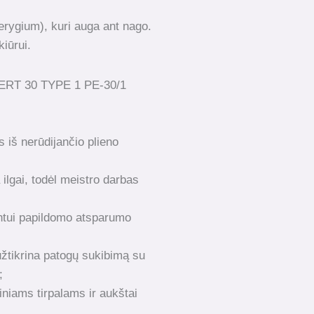
terygium), kuri auga ant nago.
kiūrui.
ERT 30 TYPE 1 PE-30/1
 iš nerūdijančio plieno
ilgai, todėl meistro darbas
ntui papildomo atsparumo
užtikrina patogų sukibimą su
;
niams tirpalams ir aukštai