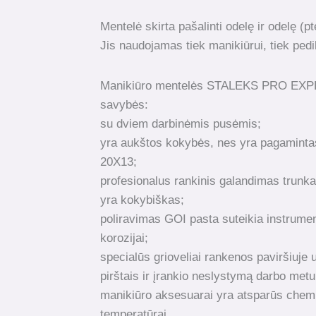
Mentelė skirta pašalinti odelę ir odelę (p
Jis naudojamas tiek manikiūrui, tiek pedi
Manikiūro mentelės STALEKS PRO EXP
savybės:
su dviem darbinėmis pusėmis;
yra aukštos kokybės, nes yra pagamintas
20X13;
profesionalus rankinis galandimas trunka 
yra kokybiškas;
poliravimas GOI pasta suteikia instrume
korozijai;
specialūs grioveliai rankenos paviršiuje 
pirštais ir įrankio neslystymą darbo metu
manikiūro aksesuarai yra atsparūs chemi
temperatūrai.