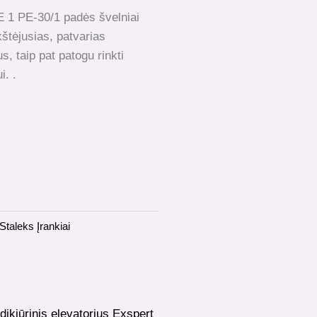
1 PE-30/1 padės švelniai
kštėjusias, patvarias
, taip pat patogu rinkti
. .
Staleks Įrankiai