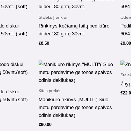
Staleks Įrankiai
Odeli
do diskui
Rinkinys kečiamų failų pedikiūro
Pedi
50vnt. (soft)
dildei 180 gritų 30vnt.
60/4
€
8.50
€
9.00
Stalek
Žnyp
Kitos prekės
do diskui
€
22.
 50vnt.(soft)
Manikiūro rikinys „MULTI”( Šiuo
metu pardavime geltonos spalvos
odinis dėkliukas)
€
60.00