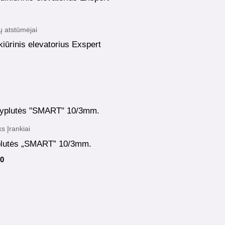
ų atstūmėjai
kiūrinis elevatorius Exspert
s Įrankiai
lutės „SMART” 10/3mm.
00