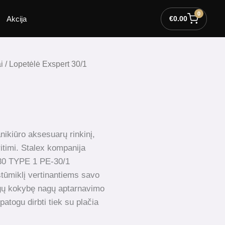
0
Akcija
€
0.00
i
/ Lopetėlė Exspert 30/1
ikiūro aksesuarų rinkinį,
sritimi. Stalex kompanija
0 TYPE 1 PE-30/1
stūmiklį vertinantiems savo
ugų kokybę nagų aptarnavimo
patogu dirbti tiek su plačia