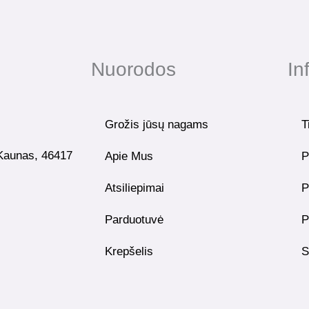
Nuorodos
In
Grožis jūsų nagams
T
 Kaunas, 46417
Apie Mus
P
Atsiliepimai
P
Parduotuvė
P
Krepšelis
S