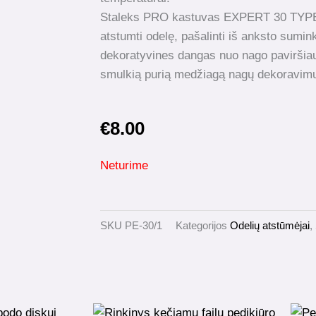
Staleks PRO kastuvas EXPERT 30 TYPE 
atstumti odelę, pašalinti iš anksto sumin
dekoratyvines dangas nuo nago paviršiaus
smulkią purią medžiagą nagų dekoravimui
€
8.00
Neturime
SKU
PE-30/1
Kategorijos
Odelių atstūmėjai
,