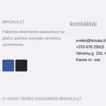
BRISALA.LT
kontaktai
Patikima elektroninė parduotuvė su
plačiu aukštos kokybės produktų
sveiki@brisala.lt
asortimentu.
+370 676 25015
Veiverių g. 153,
Kauno m. sav.
F
I
a
n
c
s
e
t
b
a
o
g
o
r
© VISOS TEISĖS SAUGOMOS BRISALA.LT
k
a