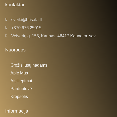
k
a
kontaktai
-
m
f
sveiki@brisala.lt
+370 676 25015
Veiverių g. 153, Kaunas, 46417 Kauno m. sav.
Nuorodos
Grožis jūsų nagams
Apie Mus
Atsiliepimai
Parduotuvė
Krepšelis
Informacija