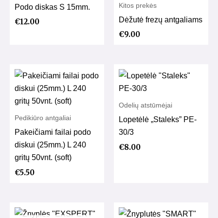
Kitos prekės
Podo diskas S 15mm.
Dėžutė frezų antgaliams
€
12.00
€
9.00
Odelių atstūmėjai
Pedikiūro antgaliai
Lopetėlė „Staleks” PE-
Pakeičiami failai podo
30/3
diskui (25mm.) L 240
€
8.00
gritų 50vnt. (soft)
€
5.50