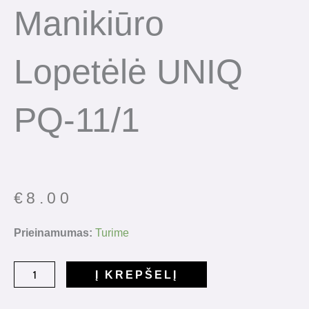
Manikiūro
Lopetėlė UNIQ
PQ-11/1
€
8.00
produkto
Prieinamumas:
Turime
kiekis:
Manikiūro
Į KREPŠELĮ
lopetėlė
UNIQ