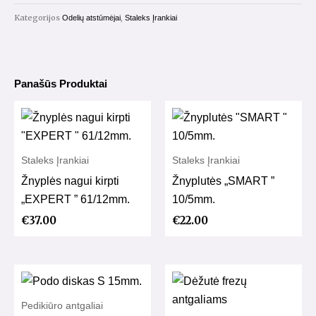
PQ-
Kategorijos
,
Odelių atstūmėjai
Staleks Įrankiai
11/1
Panašūs Produktai
Staleks Įrankiai
Staleks Įrankiai
Žnyplės nagui kirpti
Žnyplutės „SMART ”
„EXPERT ” 61/12mm.
10/5mm.
€
37.00
€
22.00
Pedikiūro antgaliai