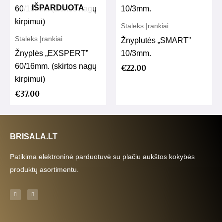
IŠPARDUOTA
Staleks Įrankiai
Staleks Įrankiai
Žnyplutės „SMART”
Žnyplės „EXSPERT”
10/3mm.
60/16mm. (skirtos nagų
€
22.00
kirpimui)
€
37.00
BRISALA.LT
Patikima elektroninė parduotuvė su plačiu aukštos kokybės
produktų asortimentu.
F
I
a
n
c
s
e
t
b
a
o
g
o
r