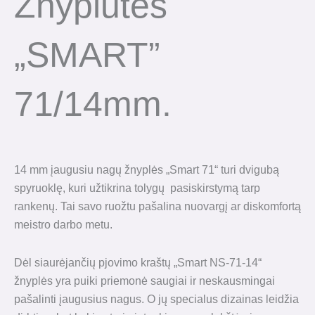
Žnyplutės
„SMART”
71/14mm.
14 mm įaugusiu nagų žnyplės „Smart 71“ turi dvigubą
spyruoklę, kuri užtikrina tolygų pasiskirstymą tarp
rankenų. Tai savo ruožtu pašalina nuovargį ar diskomfortą
meistro darbo metu.
Dėl siaurėjančių pjovimo kraštų „Smart NS-71-14“
žnyplės yra puiki priemonė saugiai ir neskausmingai
pašalinti įaugusius nagus. O jų specialus dizainas leidžia