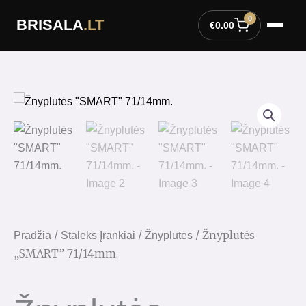
Pereiti
0
BRISALA
.LT
prie
€
0.00
turinio
/
/
/ Žnyplutės
Pradžia
Staleks Įrankiai
Žnyplutės
„SMART” 71/14mm.