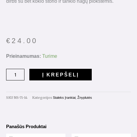
dirbti su bet kokio storio ir tankio nagų plokštėmis.
€
24.00
produkto
Prieinamumas:
Turime
kiekis:
Žnyplutės
Į KREPŠELĮ
"SMART"
71/14mm.
SKU
NS-71-14
Kategorijos
,
Staleks Įrankiai
Žnyplutės
Panašūs Produktai