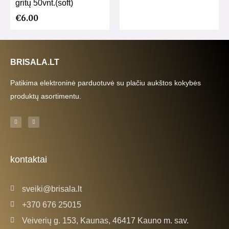
gritų 50vnt.(soft)
€
6.00
BRISALA.LT
Patikima elektroninė parduotuvė su plačiu aukštos kokybės
produktų asortimentu.
F
I
a
n
c
s
e
t
b
a
o
g
o
r
k
a
kontaktai
-
m
f
sveiki@brisala.lt
+370 676 25015
Veiverių g. 153, Kaunas, 46417 Kauno m. sav.