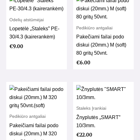
Odelių atstūmėjai
Pedikiūro antgaliai
Lopetėlė „Staleks” PE-
30/4.3 (kairerankėm)
Pakečiami failai podo
diskui (20mm.) M (soft)
€
9.00
80 gritų 50vnt.
€
6.00
Staleks Įrankiai
Pedikiūro antgaliai
Žnyplutės „SMART”
Pakeičiami failai podo
10/3mm.
diskui (20mm.) M 320
€
22.00