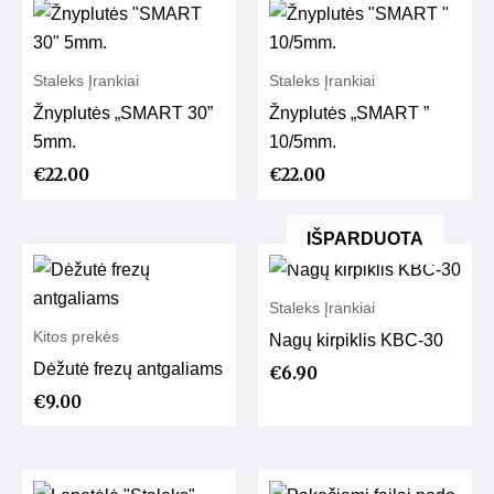
Staleks Įrankiai
Staleks Įrankiai
Žnyplutės „SMART 30”
Žnyplutės „SMART ”
5mm.
10/5mm.
€
22.00
€
22.00
IŠPARDUOTA
Staleks Įrankiai
Kitos prekės
Nagų kirpiklis KBC-30
Dėžutė frezų antgaliams
€
6.90
€
9.00