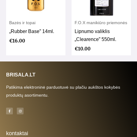
Bazės ir topai
F.O.X manikiūro priemonės
„Rubber Base” 14ml.
Lipnumo valiklis
„Clearence” 550ml.
€
16.00
€
10.00
BRISALA.LT
Patikima elektroninė parduotuvė su plačiu aukštos kokybės
produktų asortimentu.
F
I
a
n
c
s
e
t
b
a
o
g
o
r
k
a
kontaktai
-
m
f