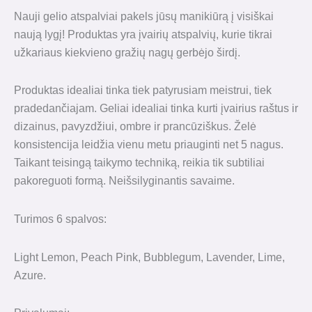
Nauji gelio atspalviai pakels jūsų manikiūrą į visiškai
naują lygį! Produktas yra įvairių atspalvių, kurie tikrai
užkariaus kiekvieno gražių nagų gerbėjo širdį.
Produktas idealiai tinka tiek patyrusiam meistrui, tiek
pradedančiajam. Geliai idealiai tinka kurti įvairius raštus ir
dizainus, pavyzdžiui, ombre ir prancūziškus. Želė
konsistencija leidžia vienu metu priauginti net 5 nagus.
Taikant teisingą taikymo techniką, reikia tik subtiliai
pakoreguoti formą. Neišsilyginantis savaime.
Turimos 6 spalvos:
Light Lemon, Peach Pink, Bubblegum, Lavender, Lime,
Azure.