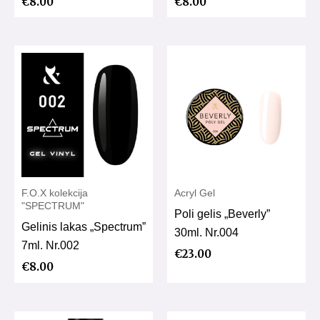
€
8.00
€
8.00
F.O.X kolekcija
Acryl Gel
"SPECTRUM"
Poli gelis „Beverly”
Gelinis lakas „Spectrum”
30ml. Nr.004
7ml. Nr.002
€
23.00
€
8.00