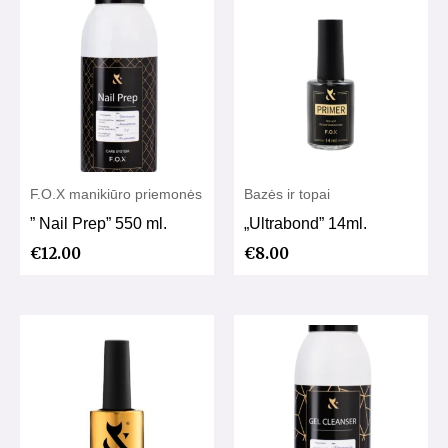
F.O.X manikiūro priemonės
Bazės ir topai
” Nail Prep” 550 ml.
„Ultrabond” 14ml.
€
12.00
€
8.00