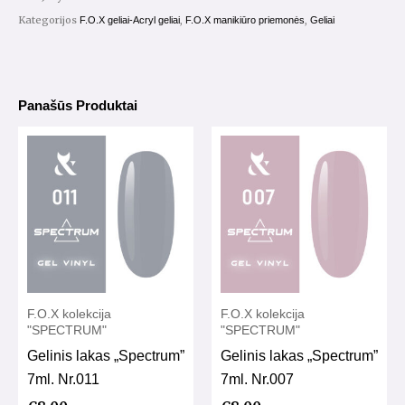
Kategorijos
,
,
F.O.X geliai-Acryl geliai
F.O.X manikiūro priemonės
Geliai
Panašūs Produktai
F.O.X kolekcija
F.O.X kolekcija
"SPECTRUM"
"SPECTRUM"
Gelinis lakas „Spectrum”
Gelinis lakas „Spectrum”
7ml. Nr.011
7ml. Nr.007