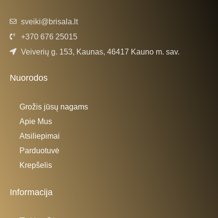
sveiki@brisala.lt
+370 676 25015
Veiverių g. 153, Kaunas, 46417 Kauno m. sav.
Nuorodos
Grožis jūsų nagams
Apie Mus
Atsiliepimai
Parduotuvė
Krepšelis
Informacija