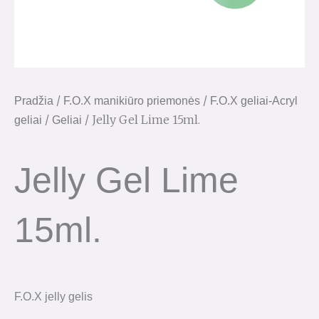
/
/
Pradžia
F.O.X manikiūro priemonės
F.O.X geliai-Acryl
/
/ Jelly Gel Lime 15ml.
geliai
Geliai
Jelly Gel Lime
15ml.
F.O.X jelly gelis