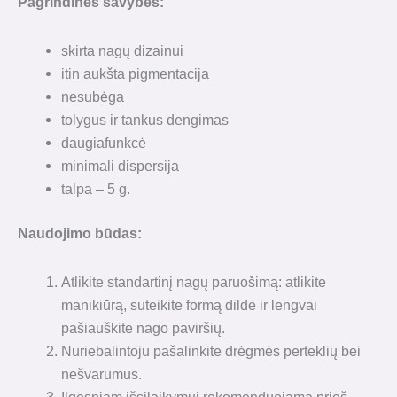
Pagrindinės savybės:
skirta nagų dizainui
itin aukšta pigmentacija
nesubėga
tolygus ir tankus dengimas
daugiafunkcė
minimali dispersija
talpa – 5 g.
Naudojimo būdas:
Atlikite standartinį nagų paruošimą: atlikite
manikiūrą, suteikite formą dilde ir lengvai
pašiauškite nago paviršių.
Nuriebalintoju pašalinkite drėgmės perteklių bei
nešvarumus.