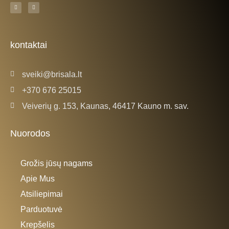
F
I
a
n
c
s
e
t
b
a
o
g
o
r
k
a
kontaktai
-
m
f
sveiki@brisala.lt
+370 676 25015
Veiverių g. 153, Kaunas, 46417 Kauno m. sav.
Nuorodos
Grožis jūsų nagams
Apie Mus
Atsiliepimai
Parduotuvė
Krepšelis