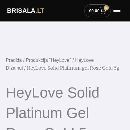
Pereiti
0
BRISALA
.LT
prie
€
0.00
turinio
/
/
Pradžia
Produkcija "HeyLove"
HeyLove
/ HeyLove Solid Platinum gel Rose Gold 5g.
Dizainui
HeyLove Solid
Platinum Gel