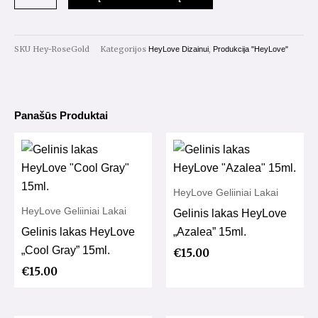
Solid
Platinum
gel
SKU
Hey-RoseGold
Kategorijos
,
HeyLove Dizainui
Produkcija "HeyLove"
Rose
Gold
5g.
Panašūs Produktai
HeyLove Geliiniai Lakai
HeyLove Geliiniai Lakai
Gelinis lakas HeyLove
Gelinis lakas HeyLove
„Azalea” 15ml.
„Cool Gray” 15ml.
€
15.00
€
15.00