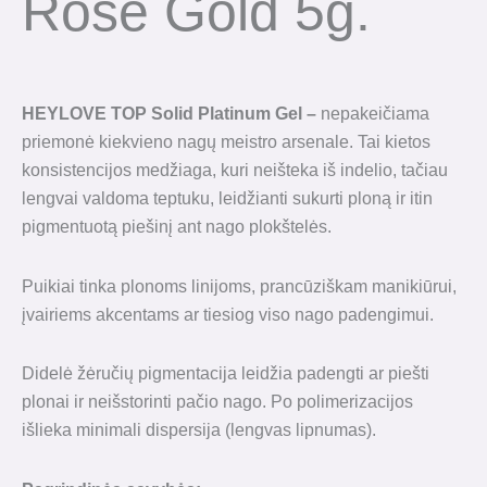
Rose Gold 5g.
HEYLOVE TOP Solid Platinum Gel –
nepakeičiama
priemonė kiekvieno nagų meistro arsenale. Tai kietos
konsistencijos medžiaga, kuri neišteka iš indelio, tačiau
lengvai valdoma teptuku, leidžianti sukurti ploną ir itin
pigmentuotą piešinį ant nago plokštelės.
Puikiai tinka plonoms linijoms, prancūziškam manikiūrui,
įvairiems akcentams ar tiesiog viso nago padengimui.
Didelė žėručių pigmentacija leidžia padengti ar piešti
plonai ir neišstorinti pačio nago. Po polimerizacijos
išlieka minimali dispersija (lengvas lipnumas).