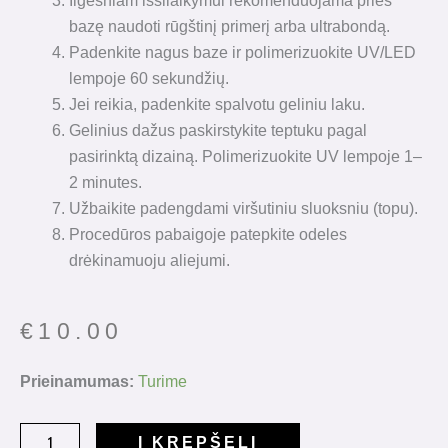
Ilgesniam išsilaikymui rekomenduojama prieš
bazę naudoti rūgštinį primerį arba ultrabondą.
Padenkite nagus baze ir polimerizuokite UV/LED
lempoje 60 sekundžių.
Jei reikia, padenkite spalvotu geliniu laku.
Gelinius dažus paskirstykite teptuku pagal
pasirinktą dizainą. Polimerizuokite UV lempoje 1–
2 minutes.
Užbaikite padengdami viršutiniu sluoksniu (topu).
Procedūros pabaigoje patepkite odeles
drėkinamuoju aliejumi.
€
10.00
produkto
Prieinamumas:
Turime
kiekis:
HeyLove
Į KREPŠELĮ