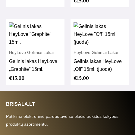
€
15.00
HeyLove Geliiniai Lakai
HeyLove Geliiniai Lakai
Gelinis lakas HeyLove
Gelinis lakas HeyLove
„Graphite” 15ml.
„Off” 15ml. (juoda)
€
15.00
€
15.00
BRISALA.LT
Patikima elektroninė parduotuvė su plačiu aukštos kokybės
produktų asortimentu.