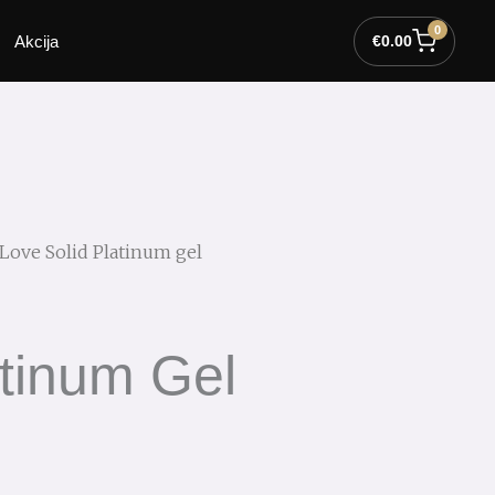
0
Akcija
€
0.00
Love Solid Platinum gel
tinum Gel