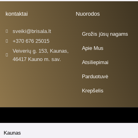
kontaktai
Nuorodos
sveiki@brisala.lt
Grožis jūsų nagams
+370 676 25015
Apie Mus
Veiverių g. 153, Kaunas,
46417 Kauno m. sav.
Atsiliepimai
Parduotuvė
Krepšelis
Kaunas