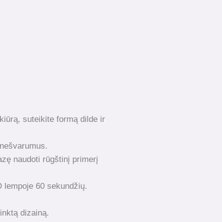
kiūrą, suteikite formą dilde ir
i nešvarumus.
ę naudoti rūgštinį primerį
D lempoje 60 sekundžių.
inktą dizainą.