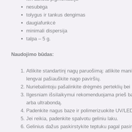
nesubėga
tolygus ir tankus dengimas
daugiafunkcė
minimali dispersija
talpa – 5 g.
Naudojimo būdas:
Atlikite standartinį nagų paruošimą: atlikite mani
lengvai pašiauškite nago paviršių.
Nuriebalintoju pašalinkite drėgmės perteklių be
Ilgesniam išsilaikymui rekomenduojama prieš baz
arba ultrabondą.
Padenkite nagus baze ir polimerizuokite UV/LE
Jei reikia, padenkite spalvotu geliniu laku.
Gelinius dažus paskirstykite teptuku pagal pasir