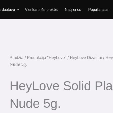
rduotuvė
Vienkartinės prekės
Naujienos
Populiariausi
/
/
/ Hey
Pradžia
Produkcija "HeyLove"
HeyLove Dizainui
Nude 5g.
HeyLove Solid Pla
Nude 5g.