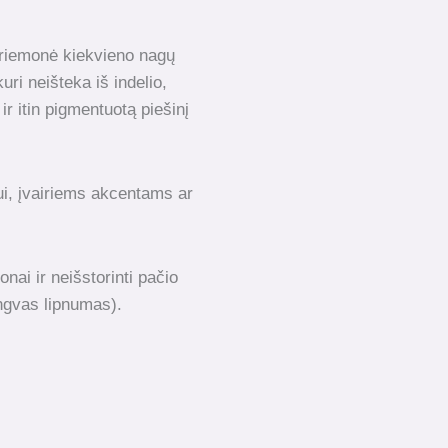
riemonė kiekvieno nagų
ri neišteka iš indelio,
ir itin pigmentuotą piešinį
ui, įvairiems akcentams ar
onai ir neišstorinti pačio
engvas lipnumas).