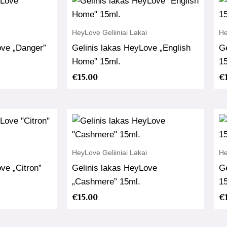
HeyLove Geliiniai Lakai
He
ove „Danger”
Gelinis lakas HeyLove „English
Ge
Home” 15ml.
1
€
15.00
€
HeyLove Geliiniai Lakai
He
ve „Citron”
Gelinis lakas HeyLove
Ge
„Cashmere” 15ml.
1
€
15.00
€