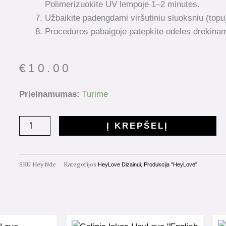
Polimerizuokite UV lempoje 1–2 minutes.
Užbaikite padengdami viršutiniu sluoksniu (topu
Procedūros pabaigoje patepkite odeles drėkinam
€
10.00
produkto
Prieinamumas:
Turime
kiekis:
HeyLove
Į KREPŠELĮ
Solid
Platinum
gel
SKU
Hey Nde
Kategorijos
,
HeyLove Dizainui
Produkcija "HeyLove"
Nude
5g.