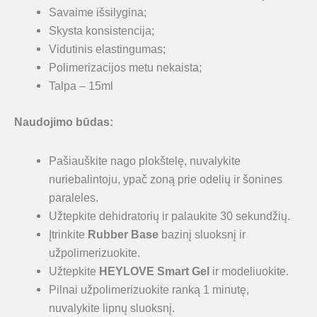
Savaime išsilygina;
Skysta konsistencija;
Vidutinis elastingumas;
Polimerizacijos metu nekaista;
Talpa – 15ml
Naudojimo būdas
:
Pašiauškite nago plokštelę, nuvalykite
nuriebalintoju, ypač zoną prie odelių ir šonines
paraleles.
Užtepkite dehidratorių ir palaukite 30 sekundžių.
Įtrinkite
Rubber Base
bazinį sluoksnį ir
užpolimerizuokite.
Užtepkite
HEYLOVE Smart Gel
ir modeliuokite.
Pilnai užpolimerizuokite ranką 1 minutę,
nuvalykite lipnų sluoksnį.