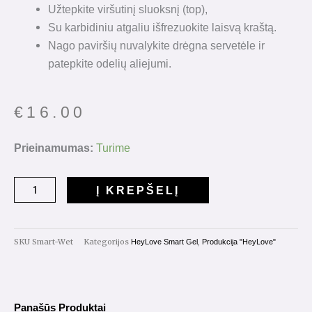
Užtepkite viršutinį sluoksnį (top),
Su karbidiniu atgaliu išfrezuokite laisvą kraštą.
Nago paviršių nuvalykite drėgna servetėle ir
patepkite odelių aliejumi.
€
16.00
produkto
Prieinamumas:
Turime
kiekis:
HeyLove
Į KREPŠELĮ
Smart
Gel
"Wet"
SKU
Smart-Wet
Kategorijos
,
HeyLove Smart Gel
Produkcija "HeyLove"
15ml.
Panašūs Produktai