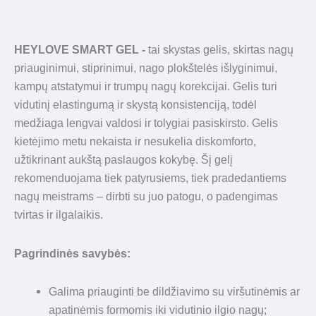
HEYLOVE SMART GEL -
tai skystas gelis, skirtas nagų
priauginimui, stiprinimui, nago plokštelės išlyginimui,
kampų atstatymui ir trumpų nagų korekcijai. Gelis turi
vidutinį elastingumą ir skystą konsistenciją, todėl
medžiaga lengvai valdosi ir tolygiai pasiskirsto. Gelis
kietėjimo metu nekaista ir nesukelia diskomforto,
užtikrinant aukštą paslaugos kokybę. Šį gelį
rekomenduojama tiek patyrusiems, tiek pradedantiems
nagų meistrams – dirbti su juo patogu, o padengimas
tvirtas ir ilgalaikis.
Pagrindinės savybės:
Galima priauginti be dildžiavimo su viršutinėmis ar
apatinėmis formomis iki vidutinio ilgio nagų;