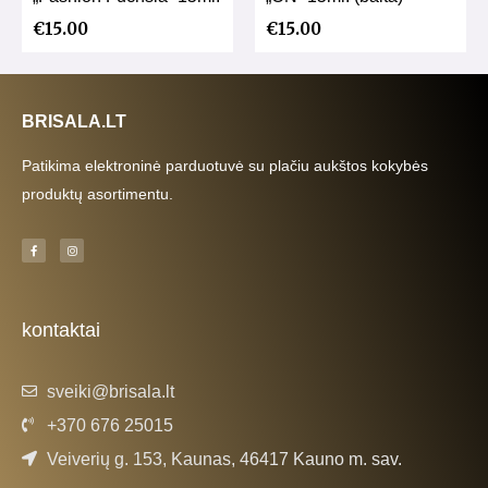
€
15.00
€
15.00
BRISALA.LT
Patikima elektroninė parduotuvė su plačiu aukštos kokybės
produktų asortimentu.
F
I
a
n
c
s
e
t
b
a
o
g
o
r
k
a
kontaktai
-
m
f
sveiki@brisala.lt
+370 676 25015
Veiverių g. 153, Kaunas, 46417 Kauno m. sav.