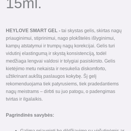
15ml.
HEYLOVE SMART GEL -
tai skystas gelis, skirtas nagų
priauginimui, stiprinimui, nago plokštelės išlyginimui,
kampų atstatymui ir trumpų nagų korekcijai. Gelis turi
vidutinį elastingumą ir skystą konsistenciją, todėl
medžiaga lengvai valdosi ir tolygiai pasiskirsto. Gelis
kietėjimo metu nekaista ir nesukelia diskomforto,
užtikrinant aukštą paslaugos kokybę. Šį gelį
rekomenduojama tiek patyrusiems, tiek pradedantiems
nagų meistrams – dirbti su juo patogu, o padengimas
tvirtas ir ilgalaikis.
Pagrindinės savybės:
Galima priauginti be dildžiavimo su viršutinėmis ar