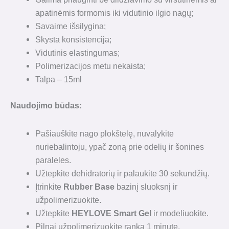
apatinėmis formomis iki vidutinio ilgio nagų;
Savaime išsilygina;
Skysta konsistencija;
Vidutinis elastingumas;
Polimerizacijos metu nekaista;
Talpa – 15ml
Naudojimo būdas
:
Pašiauškite nago plokštelę, nuvalykite
nuriebalintoju, ypač zoną prie odelių ir šonines
paraleles.
Užtepkite dehidratorių ir palaukite 30 sekundžių.
Įtrinkite
Rubber Base
bazinį sluoksnį ir
užpolimerizuokite.
Užtepkite
HEYLOVE Smart Gel
ir modeliuokite.
Pilnai užpolimerizuokite ranką 1 minutę,