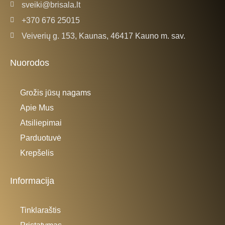
sveiki@brisala.lt
+370 676 25015
Veiverių g. 153, Kaunas, 46417 Kauno m. sav.
Nuorodos
Grožis jūsų nagams
Apie Mus
Atsiliepimai
Parduotuvė
Krepšelis
Informacija
Tinklaraštis