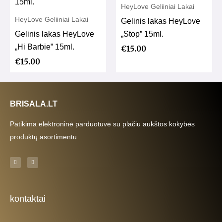
HeyLove Geliiniai Lakai
HeyLove Geliiniai Lakai
Gelinis lakas HeyLove
Gelinis lakas HeyLove
„Stop” 15ml.
„Hi Barbie” 15ml.
€
15.00
€
15.00
BRISALA.LT
Patikima elektroninė parduotuvė su plačiu aukštos kokybės
produktų asortimentu.
F
I
a
n
c
s
e
t
b
a
o
g
o
r
k
a
kontaktai
-
m
f