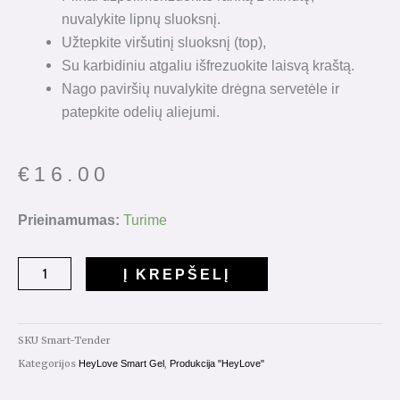
nuvalykite lipnų sluoksnį.
Užtepkite viršutinį sluoksnį (top),
Su karbidiniu atgaliu išfrezuokite laisvą kraštą.
Nago paviršių nuvalykite drėgna servetėle ir
patepkite odelių aliejumi.
€
16.00
produkto
Prieinamumas:
Turime
kiekis:
HeyLove
Į KREPŠELĮ
Smart
Gel
"Tender"
SKU
Smart-Tender
15ml.
Kategorijos
,
HeyLove Smart Gel
Produkcija "HeyLove"