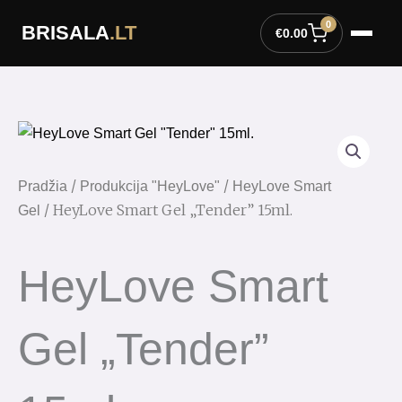
Pereiti
0
BRISALA
.LT
prie
€
0.00
turinio
/
/
Pradžia
Produkcija "HeyLove"
HeyLove Smart
/ HeyLove Smart Gel „Tender” 15ml.
Gel
HeyLove Smart
Gel „Tender”