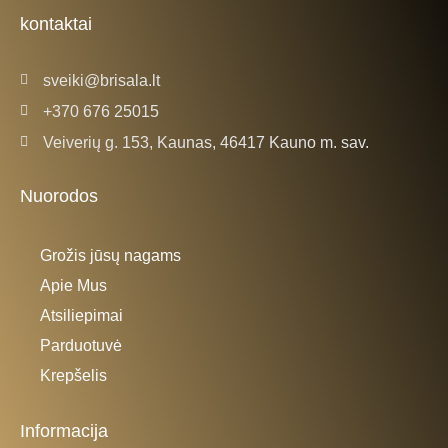
o
r
k
a
kontaktai
-
m
f
sveiki@brisala.lt
+370 676 25015
Veiverių g. 153, Kaunas, 46417 Kauno m. sav.
Nuorodos
Grožis jūsų nagams
Apie Mus
Atsiliepimai
Parduotuvė
Krepšelis
Informacija