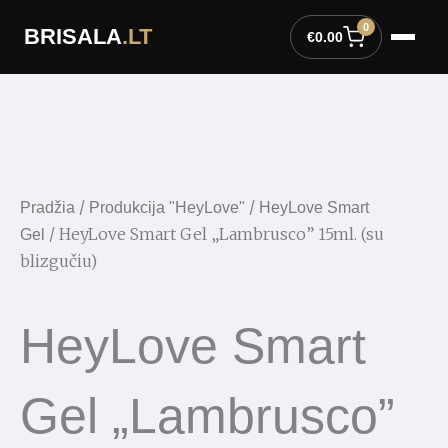
Pereiti
0
BRISALA
.LT
prie
€
0.00
turinio
/
/
Pradžia
Produkcija "HeyLove"
HeyLove Smart
/ HeyLove Smart Gel „Lambrusco” 15ml. (su
Gel
blizgučiu)
HeyLove Smart
Gel „Lambrusco”