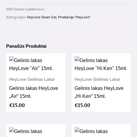
"Lambrusco"
SKU
Smart-Lambrusco
15ml.
Kategorijos
,
HeyLove Smart Gel
Produkcija "HeyLove"
(su
blizgučiu)
Panašūs Produktai
HeyLove Geliiniai Lakai
HeyLove Geliiniai Lakai
Gelinis lakas HeyLove
Gelinis lakas HeyLove
„Air” 15ml.
„Hi Ken” 15ml.
€
15.00
€
15.00