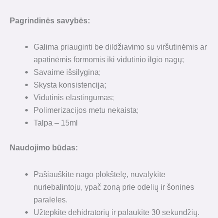
Pagrindinės savybės:
Galima priauginti be dildžiavimo su viršutinėmis ar
apatinėmis formomis iki vidutinio ilgio nagų;
Savaime išsilygina;
Skysta konsistencija;
Vidutinis elastingumas;
Polimerizacijos metu nekaista;
Talpa – 15ml
Naudojimo būdas
:
Pašiauškite nago plokštelę, nuvalykite
nuriebalintoju, ypač zoną prie odelių ir šonines
paraleles.
Užtepkite dehidratorių ir palaukite 30 sekundžių.