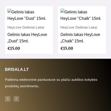
HeyLove Geliiniai Lakai
HeyLove Geliiniai Lakai
Gelinis lakas HeyLove
Gelinis lakas HeyLove
„Dust” 15ml.
„Chalk” 15ml.
€
15.00
€
15.00
BRISALA.LT
Patikima elektroninė parduotuvė su plačiu aukštos kokybės
produktų asortimentu.
F
I
a
n
c
s
e
t
b
a
o
g