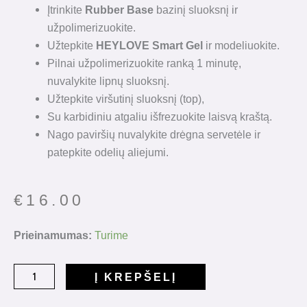
Įtrinkite
Rubber Base
bazinį sluoksnį ir
užpolimerizuokite.
Užtepkite
HEYLOVE Smart Gel
ir modeliuokite.
Pilnai užpolimerizuokite ranką 1 minutę,
nuvalykite lipnų sluoksnį.
Užtepkite viršutinį sluoksnį (top),
Su karbidiniu atgaliu išfrezuokite laisvą kraštą.
Nago paviršių nuvalykite drėgna servetėle ir
patepkite odelių aliejumi.
€
16.00
produkto
Prieinamumas:
Turime
kiekis:
HeyLove
Į KREPŠELĮ
Smart
Gel