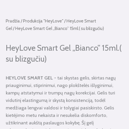
Pradžia
/
Produkcija "HeyLove"
/
HeyLove Smart
Gel
/ HeyLove Smart Gel „Bianco” 15ml.( su blizgučiu)
HeyLove Smart Gel „Bianco” 15ml.(
su blizgučiu)
HEYLOVE SMART GEL -
tai skystas gelis, skirtas nagų
priauginimui, stiprinimui, nago plokštelės išlyginimui,
kampų atstatymui ir trumpų nagų korekcijai. Gelis turi
vidutinį elastingumą ir skystą konsistenciją, todėl
medžiaga lengvai valdosi ir tolygiai pasiskirsto. Gelis
kietėjimo metu nekaista ir nesukelia diskomforto,
užtikrinant aukštą paslaugos kokybę. Šį gelį