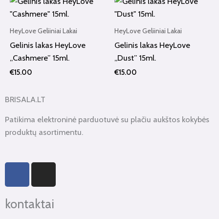
HeyLove Geliiniai Lakai
HeyLove Geliiniai Lakai
Gelinis lakas HeyLove
Gelinis lakas HeyLove
„Cashmere” 15ml.
„Dust” 15ml.
€
15.00
€
15.00
BRISALA.LT
Patikima elektroninė parduotuvė su plačiu aukštos kokybės
produktų asortimentu.
F
I
a
n
c
s
kontaktai
e
t
b
a