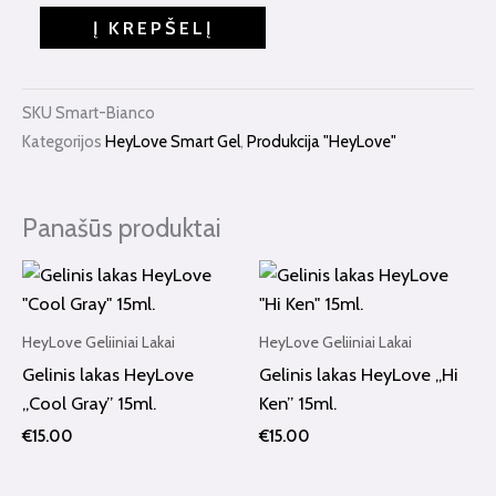
HeyLove
Į KREPŠELĮ
Smart
Gel
"Bianco"
SKU
Smart-Bianco
15ml.
Kategorijos
HeyLove Smart Gel
,
Produkcija "HeyLove"
(
su
blizgučiu)
Panašūs produktai
HeyLove Geliiniai Lakai
HeyLove Geliiniai Lakai
Gelinis lakas HeyLove
Gelinis lakas HeyLove „Hi
„Cool Gray” 15ml.
Ken” 15ml.
€
15.00
€
15.00