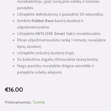
nuriebalintoju, ypač zoną prie odelių ir šonines
paraleles.
Užtepkite dehidratorių ir palaukite 30 sekundžių.
Įtrinkite
Rubber Base
bazinį sluoksnį ir
užpolimerizuokite.
Užtepkite
HEYLOVE Smart Gel
ir modeliuokite.
Pilnai užpolimerizuokite ranką 1 minutę, nuvalykite
lipnų sluoksnį.
Užtepkite viršutinį sluoksnį (top),
Su karbidiniu atgaliu išfrezuokite laisvą kraštą.
Nago paviršių nuvalykite drėgna servetėle ir
patepkite odelių aliejumi.
€
16.00
produkto
Prieinamumas:
Turime
kiekis: