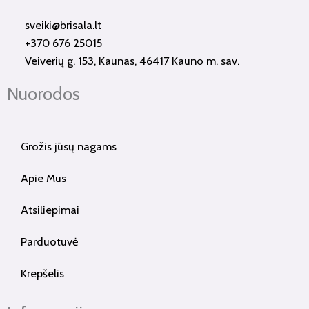
o
g
sveiki@brisala.lt
o
r
+370 676 25015
k
a
Veiverių g. 153, Kaunas, 46417 Kauno m. sav.
-
m
f
Nuorodos
Grožis jūsų nagams
Apie Mus
Atsiliepimai
Parduotuvė
Krepšelis