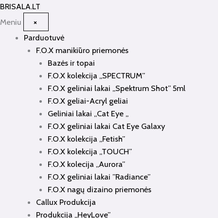
Pereiti
BRISALA
.LT
prie
Meniu
×
turinio
Parduotuvė
F.O.X manikiūro priemonės
Bazės ir topai
F.O.X kolekcija „SPECTRUM”
F.O.X geliniai lakai „Spektrum Shot” 5ml
F.O.X geliai-Acryl geliai
Geliniai lakai „Cat Eye „
F.O.X geliniai lakai Cat Eye Galaxy
F.O.X kolekcija „Fetish”
F.O.X kolekcija „TOUCH”
F.O.X kolecija „Aurora”
F.O.X geliniai lakai ”Radiance”
F.O.X nagų dizaino priemonės
Callux Produkcija
Produkcija „HeyLove”