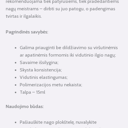
rekomenduojama tiek patyrusiems, tiek pradedantiems
nagų meistrams – dirbti su juo patogu, o padengimas
tvirtas ir ilgalaikis.
Pagrindinės savybės:
Galima priauginti be dildžiavimo su viršutinėmis
ar apatinėmis formomis iki vidutinio ilgio nagų;
Savaime išsilygina;
Skysta konsistencija;
Vidutinis elastingumas;
Polimerizacijos metu nekaista;
Talpa – 15ml
Naudojimo būdas
:
Pašiauškite nago plokštelę, nuvalykite