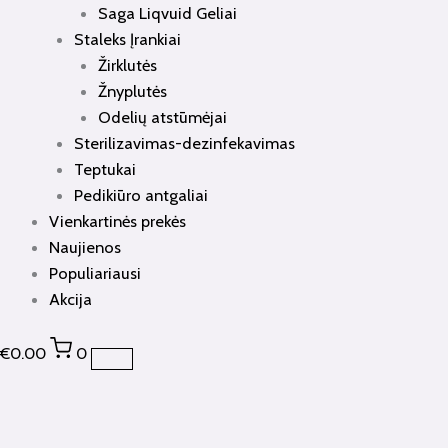
Saga Liqvuid Geliai
Staleks Įrankiai
Žirklutės
Žnyplutės
Odelių atstūmėjai
Sterilizavimas-dezinfekavimas
Teptukai
Pedikiūro antgaliai
Vienkartinės prekės
Naujienos
Populiariausi
Akcija
€
0.00
0