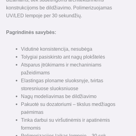
konstrukcijoms be dildžiavimo. Polimerizuojamas
UV/LED lempoje per 30 sekundžių.
Pagrindinės savybės:
Vidutinė konsistencija, nesubėga
Tolygiai pasiskirsto ant nagų plokštelės
Atsparus įtrūkimams ir mechaniniams
pažeidimams
Elastingas ploname sluoksnyje, tvirtas
storesniuose sluoksniuose
Nagų modeliavimas be dildžiavimo
Pakuotė su dozatoriumi – tikslus medžiagos
paėmimas
Tinka darbui su viršutinėmis ir apatinėmis
formomis
Polimerizacijos laikas lempoje – 30 sek