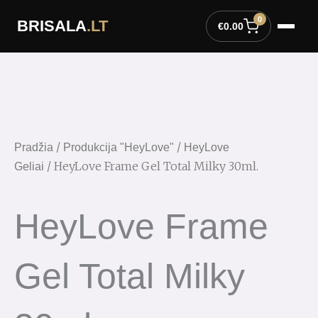
Pereiti
0
BRISALA
.LT
prie
€
0.00
turinio
/
/
Pradžia
Produkcija "HeyLove"
HeyLove
/ HeyLove Frame Gel Total Milky 30ml.
Geliai
HeyLove Frame
Gel Total Milky