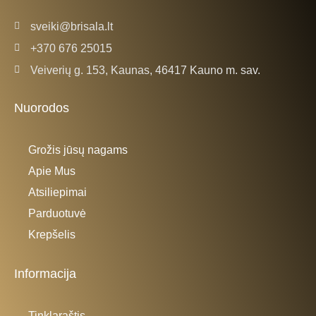
sveiki@brisala.lt
+370 676 25015
Veiverių g. 153, Kaunas, 46417 Kauno m. sav.
Nuorodos
Grožis jūsų nagams
Apie Mus
Atsiliepimai
Parduotuvė
Krepšelis
Informacija
Tinklaraštis