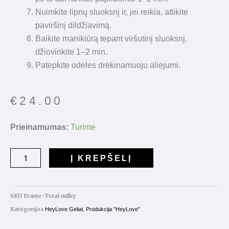
Nuimkite lipnų sluoksnį ir, jei reikia, atlikite
paviršinį dildžiavimą.
Baikite manikiūrą tepant viršutinį sluoksnį,
džiovinkite 1–2 min.
Patepkite odeles drėkinamuoju aliejumi.
€
24.00
produkto
Prieinamumas:
Turime
kiekis:
HeyLove
Į KREPŠELĮ
Frame
Gel
Total
SKU
Frame-Total milky
Milky
Kategorijos
,
HeyLove Geliai
Produkcija "HeyLove"
30ml.