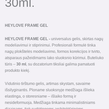
30ml.
HEYLOVE FRAME GEL
HEYLOVE FRAME GEL -
universalus gelis, skirtas nagų
modeliavimui ir stiprinimui. Profesionali formulė tinka
nagų plokštelės modeliavimo, formos korekcijos ir tvirto,
atsparaus pažeidimams lako sluoksnio kūrimui. Buteliuko
tūris –
30 ml
, su dozatorium tiksliai galima pamatuoti
produkto kiekį.
Vidutinio tirštumo gelis, artimas skystam, savaime
išsilyginantis. Ploname sluoksnyje medžiaga išlieka
elastinga, o storesniame – išlaiko formą ir
nesideformuoja. Medžiaga tinkama minimalistiniams
dizainams, tiek sudėtingoms architektūrinėms