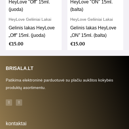
HeyLove Geliiniai Lakai
HeyLove Geliiniai Lakai
Gelinis lakas HeyLove
Gelinis lakas HeyLove
„Off” 15ml. (juoda)
„ON” 15ml. (balta)
€
15.00
€
15.00
BRISALA.LT
Patikima elektroninė parduotuvė su plačiu aukštos kokybės
produktų asortimentu.
F
I
a
n
c
s
e
t
b
a
o
g
o
r
k
a
kontaktai
-
m
f