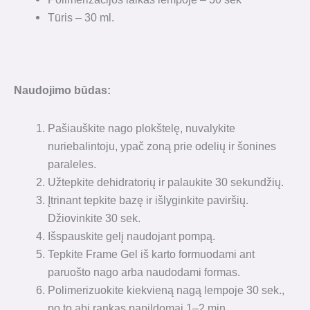
Tūris – 30 ml.
Naudojimo būdas:
Pašiauškite nago plokštelę, nuvalykite
nuriebalintoju, ypač zoną prie odelių ir šonines
paraleles.
Užtepkite dehidratorių ir palaukite 30 sekundžių.
Įtrinant tepkite bazę ir išlyginkite paviršių.
Džiovinkite 30 sek.
Išspauskite gelį naudojant pompą.
Tepkite Frame Gel iš karto formuodami ant
paruošto nago arba naudodami formas.
Polimerizuokite kiekvieną nagą lempoje 30 sek.,
po to abi rankas papildomai 1–2 min.