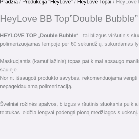
kiekis:
Pradžia
/
Produkcija "HeyLove"
/
HeyLove Topai
/ HeyLove 
HeyLove
HeyLove BB Top”Double Bubble”
BB
Top"Double
Bubble"
HEYLOVE TOP
„
Double Bubble
“ - tai blizgus viršutinis s
15ml.
polimerizuojamas lempoje per 60 sekundžių, sukurdamas lygų
Maskuojantis (kamufliažinis) topas patikimai apsaugo maniki
saulėje.
Norint išsaugoti produkto savybes, rekomenduojama vengti kon
nepageidaujamą polimerizaciją.
Švelniai rožinės spalvos, blizgus viršutinis sluoksnis puikia
teptukas leidžia lengvai padengti ploną medžiagos sluoksnį.