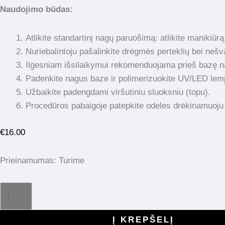
Naudojimo būdas:
Atlikite standartinį nagų paruošimą: atlikite manikiūrą
Nuriebalintoju pašalinkite drėgmės perteklių bei neš
Ilgesniam išsilaikymui rekomenduojama prieš bazę nau
Padenkite nagus baze ir polimerizuokite UV/LED lem
Užbaikite padengdami viršutiniu sluoksniu (topu).
Procedūros pabaigoje patepkite odeles drėkinamuoju 
€
16.00
Prieinamumas:
Turime
Į KREPŠELĮ