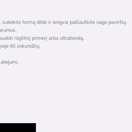
, suteikite formą dilde ir lengvai pašiauškite nago paviršių.
varumus.
doti rūgštinį primerį arba ultrabondą.
poje 60 sekundžių.
aliejumi.