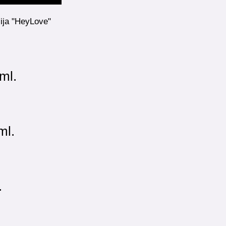
ija "HeyLove"
ml.
ml.
.