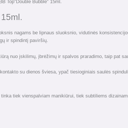
BB Top”Double Bubble” 15ml.
 15ml.
luoksnis nagams be lipnaus sluoksnio, vidutinės konsistencijos
 ir spindintį paviršių.
ūrą nuo įskilimų, įbrėžimų ir spalvos praradimo, taip pat sa
takto su dienos šviesa, ypač tiesioginiais saulės spinduliai
i tinka tiek vienspalviam manikiūrui, tiek subtiliems dizaina