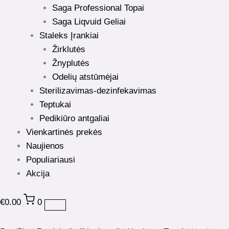
Saga Professional Topai
Saga Liqvuid Geliai
Staleks Įrankiai
Žirklutės
Žnyplutės
Odelių atstūmėjai
Sterilizavimas-dezinfekavimas
Teptukai
Pedikiūro antgaliai
Vienkartinės prekės
Naujienos
Populiariausi
Akcija
€
0.00
0
produkto