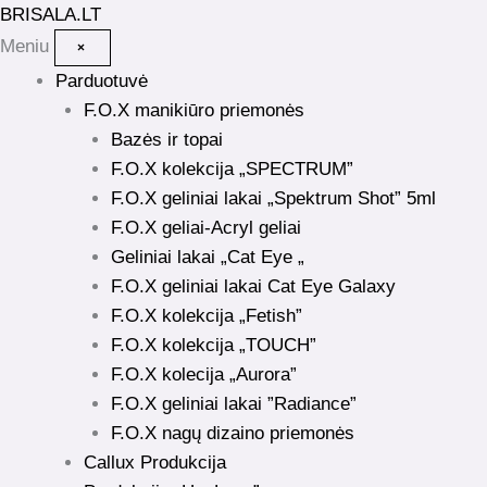
Pereiti
BRISALA
.LT
prie
Meniu
×
turinio
Parduotuvė
F.O.X manikiūro priemonės
Bazės ir topai
F.O.X kolekcija „SPECTRUM”
F.O.X geliniai lakai „Spektrum Shot” 5ml
F.O.X geliai-Acryl geliai
Geliniai lakai „Cat Eye „
F.O.X geliniai lakai Cat Eye Galaxy
F.O.X kolekcija „Fetish”
F.O.X kolekcija „TOUCH”
F.O.X kolecija „Aurora”
F.O.X geliniai lakai ”Radiance”
F.O.X nagų dizaino priemonės
Callux Produkcija