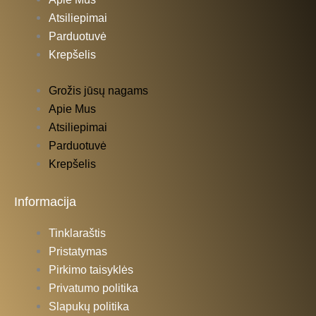
Atsiliepimai
Parduotuvė
Krepšelis
Grožis jūsų nagams
Apie Mus
Atsiliepimai
Parduotuvė
Krepšelis
Informacija
Tinklaraštis
Pristatymas
Pirkimo taisyklės
Privatumo politika
Slapukų politika