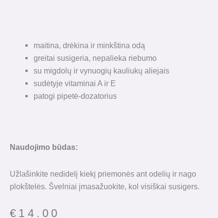
maitina, drėkina ir minkština odą
greitai susigeria, nepalieka riebumo
su migdolų ir vynuogių kauliukų aliejais
sudėtyje vitaminai A ir E
patogi pipetė-dozatorius
Naudojimo būdas:
Užlašinkite nedidelį kiekį priemonės ant odelių ir nago
plokštelės. Švelniai įmasažuokite, kol visiškai susigers.
€
14.00