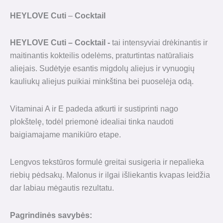
HEYLOVE Cuti
–
Cocktail
HEYLOVE Cuti
– Cocktail -
tai intensyviai drėkinantis ir
maitinantis kokteilis odelėms, praturtintas natūraliais
aliejais. Sudėtyje esantis migdolų aliejus ir vynuogių
kauliukų aliejus puikiai minkština bei puoselėja odą.
Vitaminai A ir E padeda atkurti ir sustiprinti nago
plokštelę, todėl priemonė idealiai tinka naudoti
baigiamajame manikiūro etape.
Lengvos tekstūros formulė greitai susigeria ir nepalieka
riebių pėdsakų. Malonus ir ilgai išliekantis kvapas leidžia
dar labiau mėgautis rezultatu.
Pagrindinės savybės: