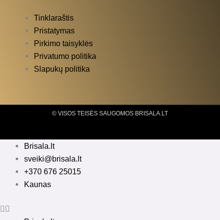
Tinklaraštis
Pristatymas
Pirkimo taisyklės
Privatumo politika
Slapukų politika
© VISOS TEISĖS SAUGOMOS BRISALA.LT
Brisala.lt
sveiki@brisala.lt
+370 676 25015
Kaunas