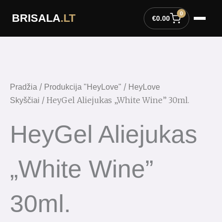
Pereiti
0
BRISALA
.LT
prie
€
0.00
turinio
produkto
kiekis:
HeyGel
Aliejukas
/
/
Pradžia
Produkcija "HeyLove"
HeyLove
"White
/ HeyGel Aliejukas „White Wine” 30ml.
Skyščiai
Wine"
30ml.
HeyGel Aliejukas
„White Wine”
30ml.