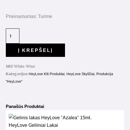
Prieinamumas:
Turime
Į KREPŠELĮ
SKU
White-Wine
Kategorijos
,
,
HeyLove Kiti Produktai
HeyLove Skyščiai
Produkcija
"HeyLove"
Panašūs Produktai
HeyLove Geliiniai Lakai