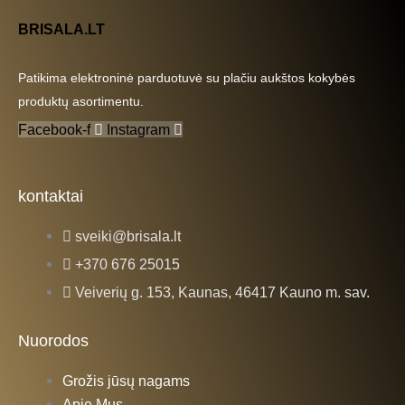
BRISALA.LT
Patikima elektroninė parduotuvė su plačiu aukštos kokybės
produktų asortimentu.
Facebook-f
Instagram
kontaktai
sveiki@brisala.lt
+370 676 25015
Veiverių g. 153, Kaunas, 46417 Kauno m. sav.
Nuorodos
Grožis jūsų nagams
Apie Mus