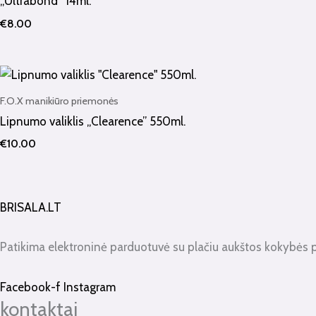
„Ultrabond” 14ml.
€
8.00
F.O.X manikiūro priemonės
Lipnumo valiklis „Clearence” 550ml.
€
10.00
BRISALA.LT
Patikima elektroninė parduotuvė su plačiu aukštos kokybės 
Facebook-f
Instagram
kontaktai