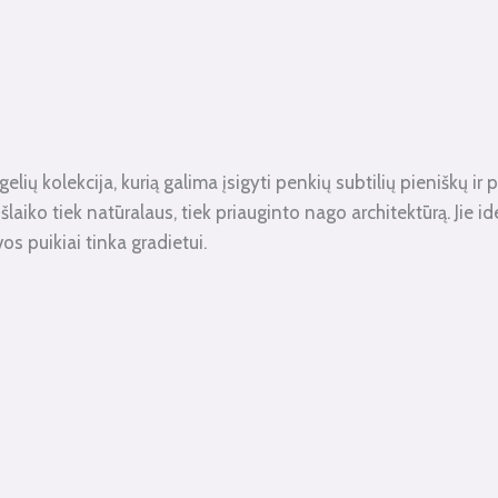
ių kolekcija, kurią galima įsigyti penkių subtilių pieniškų ir pa
iai išlaiko tiek natūralaus, tiek priauginto nago architektūrą. Ji
os puikiai tinka gradietui.