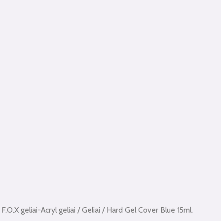
/
F.O.X geliai-Acryl geliai
/
Geliai
/ Hard Gel Cover Blue 15ml.