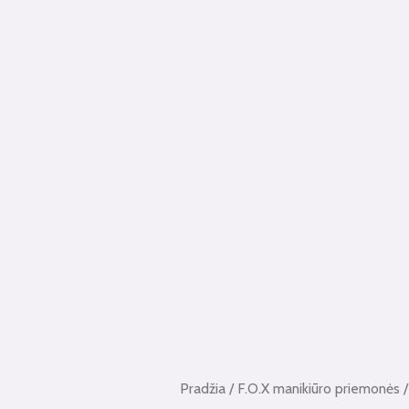
Pradžia
/
F.O.X manikiūro priemonės