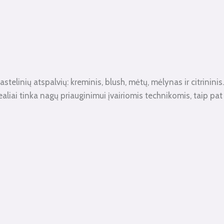
stelinių atspalvių: kreminis, blush, mėtų, mėlynas ir citrininis.
e idealiai tinka nagų priauginimui įvairiomis technikomis, taip pat