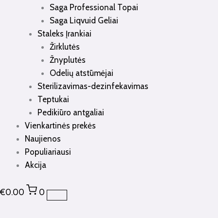
Saga Professional Topai
Saga Liqvuid Geliai
Staleks Įrankiai
Žirklutės
Žnyplutės
Odelių atstūmėjai
Sterilizavimas-dezinfekavimas
Teptukai
Pedikiūro antgaliai
Vienkartinės prekės
Naujienos
Populiariausi
Akcija
€
0.00
0