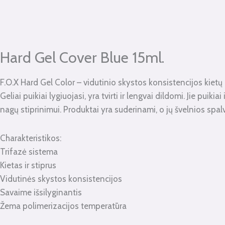
Hard Gel Cover Blue 15ml.
F.O.X Hard Gel Color – vidutinio skystos konsistencijos kietų gel
Geliai puikiai lygiuojasi, yra tvirti ir lengvai dildomi. Jie puik
nagų stiprinimui. Produktai yra suderinami, o jų švelnios spalv
Charakteristikos:
Trifazė sistema
Kietas ir stiprus
Vidutinės skystos konsistencijos
Savaime išsilyginantis
Žema polimerizacijos temperatūra