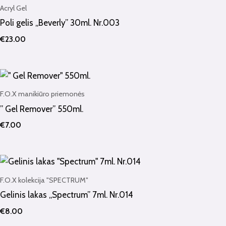
Acryl Gel
Poli gelis „Beverly” 30ml. Nr.003
€
23.00
F.O.X manikiūro priemonės
” Gel Remover” 550ml.
€
7.00
F.O.X kolekcija "SPECTRUM"
Gelinis lakas „Spectrum” 7ml. Nr.014
€
8.00