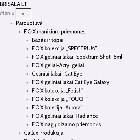
Pereiti
BRISALA
.LT
prie
Meniu
×
turinio
Parduotuvė
F.O.X manikiūro priemonės
Bazės ir topai
F.O.X kolekcija „SPECTRUM”
F.O.X geliniai lakai „Spektrum Shot” 5ml
F.O.X geliai-Acryl geliai
Geliniai lakai „Cat Eye „
F.O.X geliniai lakai Cat Eye Galaxy
F.O.X kolekcija „Fetish”
F.O.X kolekcija „TOUCH”
F.O.X kolecija „Aurora”
F.O.X geliniai lakai ”Radiance”
F.O.X nagų dizaino priemonės
Callux Produkcija