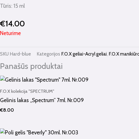
Tūris: 15 ml
€
14.00
Neturime
SKU
Hard-blue
Kategorijos
F.O.X geliai-Acryl geliai
,
F.O.X manikiūr
Panašūs produktai
F.O.X kolekcija "SPECTRUM"
Gelinis lakas „Spectrum” 7ml. Nr.009
€
8.00