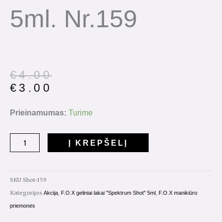
5ml. Nr.159
Original
Current
€
4.00
price
price
€
3.00
was:
is:
€4.00.
€3.00.
produkto
Prieinamumas:
Turime
kiekis:
Gelinis
Į KREPŠELĮ
lakas
Spectrum
Shot
SKU
Shot-159
5ml.
Kategorijos
,
,
Akcija
F.O.X geliniai lakai "Spektrum Shot" 5ml
F.O.X manikiūro
Nr.159
priemonės