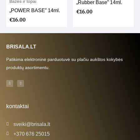
Bazės ir topai
„Rubber Base” 14ml.
„POWER BASE” 14ml.
€
16.00
€
16.00
BRISALA.LT
Patikima elektroninė parduotuvė su plačiu aukštos kokybės
produktų asortimentu.
F
I
a
n
c
s
e
t
b
a
o
g
o
r
k
a
kontaktai
-
m
f
sveiki@brisala.lt
+370 676 25015