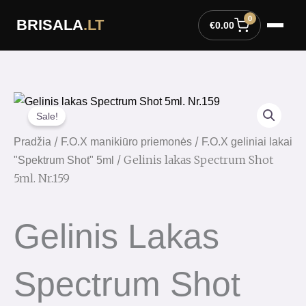
Pereiti
0
BRISALA
.LT
prie
€
0.00
turinio
Sale!
/
/
Pradžia
F.O.X manikiūro priemonės
F.O.X geliniai lakai
/ Gelinis lakas Spectrum Shot
"Spektrum Shot" 5ml
5ml. Nr.159
Gelinis Lakas
Spectrum Shot