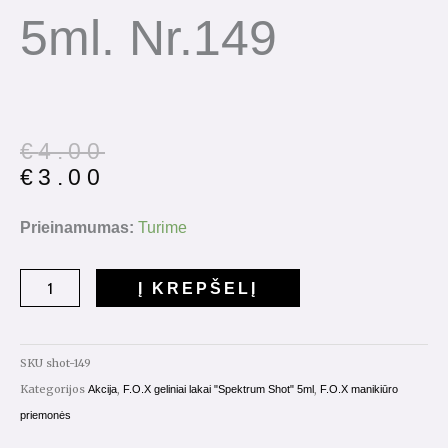
5ml. Nr.149
Original
Current
€
4.00
price
price
€
3.00
was:
is:
€4.00.
€3.00.
produkto
Prieinamumas:
Turime
kiekis:
Gelinis
Į KREPŠELĮ
lakas
Spectrum
Shot
SKU
shot-149
5ml.
Kategorijos
,
,
Akcija
F.O.X geliniai lakai "Spektrum Shot" 5ml
F.O.X manikiūro
Nr.149
priemonės