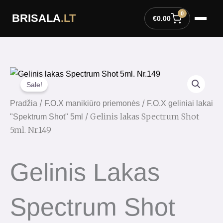
Pereiti
0
BRISALA
.LT
prie
€
0.00
turinio
Sale!
/
/
Pradžia
F.O.X manikiūro priemonės
F.O.X geliniai lakai
/ Gelinis lakas Spectrum Shot
"Spektrum Shot" 5ml
5ml. Nr.149
Gelinis Lakas
Spectrum Shot