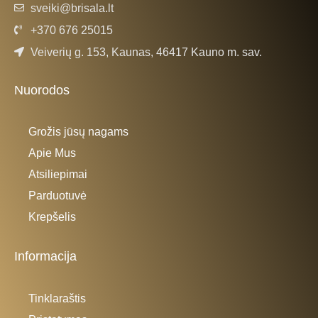
sveiki@brisala.lt
+370 676 25015
Veiverių g. 153, Kaunas, 46417 Kauno m. sav.
Nuorodos
Grožis jūsų nagams
Apie Mus
Atsiliepimai
Parduotuvė
Krepšelis
Informacija
Tinklaraštis