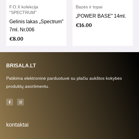
F.O.X kolekcija
Bazės ir topai
"SPECTRUM"
„POWER BASE” 14ml.
Gelinis lakas „Spectrum”
€
16.00
7ml. Nr.006
€
8.00
BRISALA.LT
Patikima elektroninė parduotuvė su plačiu aukštos kokybės
produktų asortimentu.
F
I
a
n
c
s
e
t
b
a
o
g
o
r
k
a
kontaktai
-
m
f