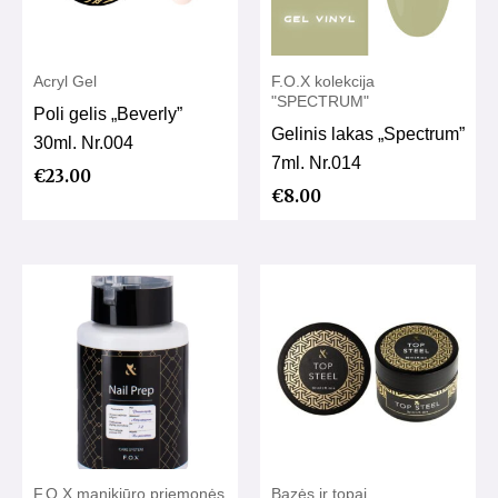
Acryl Gel
F.O.X kolekcija
"SPECTRUM"
Poli gelis „Beverly”
Gelinis lakas „Spectrum”
30ml. Nr.004
7ml. Nr.014
€
23.00
€
8.00
F.O.X manikiūro priemonės
Bazės ir topai