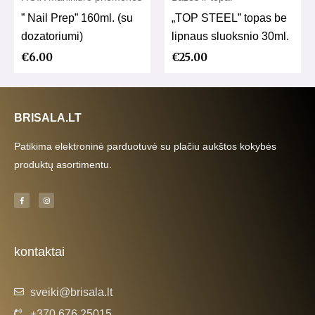
” Nail Prep” 160ml. (su
„TOP STEEL” topas be
dozatoriumi)
lipnaus sluoksnio 30ml.
€
6.00
€
25.00
BRISALA.LT
Patikima elektroninė parduotuvė su plačiu aukštos kokybės
produktų asortimentu.
F
I
a
n
c
s
e
t
b
a
o
g
o
r
k
a
kontaktai
-
m
f
sveiki@brisala.lt
+370 676 25015