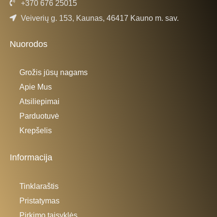
+370 676 25015
Veiverių g. 153, Kaunas, 46417 Kauno m. sav.
Nuorodos
Grožis jūsų nagams
Apie Mus
Atsiliepimai
Parduotuvė
Krepšelis
Informacija
Tinklaraštis
Pristatymas
Pirkimo taisyklės