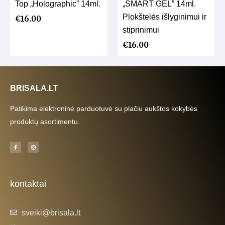
Top „Holographic” 14ml.
„SMART GEL” 14ml.
Plokštelės išlyginimui ir
€
16.00
stiprinimui
€
16.00
BRISALA.LT
Patikima elektroninė parduotuvė su plačiu aukštos kokybės
produktų asortimentu.
F
I
a
n
c
s
e
t
b
a
o
g
o
r
k
a
kontaktai
-
m
f
sveiki@brisala.lt