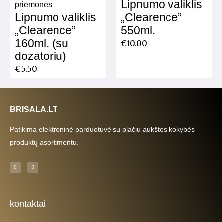
Lipnumo valiklis
priemonės
Lipnumo valiklis
„Clearence”
„Clearence”
550ml.
160ml. (su
€
10.00
dozatoriu)
€
5.50
BRISALA.LT
Patikima elektroninė parduotuvė su plačiu aukštos kokybės
produktų asortimentu.
F
I
a
n
c
s
e
t
b
a
o
g
o
r
k
a
kontaktai
-
m
f