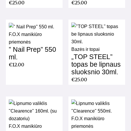
€
25.00
€
25.00
F.O.X manikiūro
priemonės
” Nail Prep” 550
Bazės ir topai
„TOP STEEL”
ml.
topas be lipnaus
€
12.00
sluoksnio 30ml.
€
25.00
F.O.X manikiūro
F.O.X manikiūro
priemonės