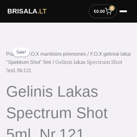
Pereiti
0
BRISALA
.LT
prie
€
0.00
turinio
Sale!
/
/
Pradžia
F.O.X manikiūro priemonės
F.O.X geliniai lakai
/ Gelinis lakas Spectrum Shot
"Spektrum Shot" 5ml
5ml. Nr.121
Gelinis Lakas
Spectrum Shot
5ml. Nr.121