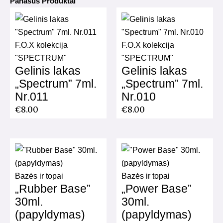
Panašūs Produktai
F.O.X kolekcija
F.O.X kolekcija
"SPECTRUM"
"SPECTRUM"
Gelinis lakas
Gelinis lakas
„Spectrum” 7ml.
„Spectrum” 7ml.
Nr.011
Nr.010
€
8.00
€
8.00
Bazės ir topai
Bazės ir topai
„Rubber Base”
„Power Base”
30ml.
30ml.
(papyldymas)
(papyldymas)