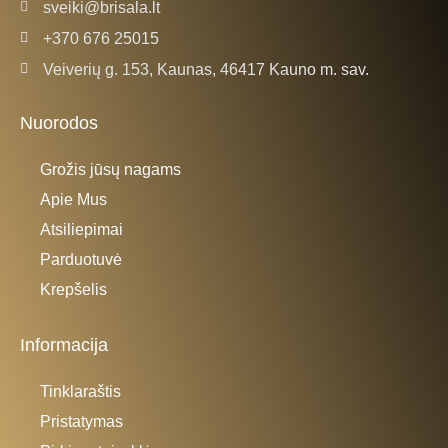
sveiki@brisala.lt
+370 676 25015
Veiverių g. 153, Kaunas, 46417 Kauno m. sav.
Nuorodos
Grožis jūsų nagams
Apie Mus
Atsiliepimai
Parduotuvė
Krepšelis
Informacija
Tinklaraštis
Pristatymas