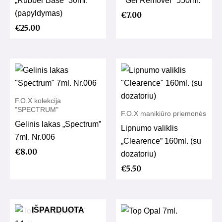
(papyldymas)
€
7.00
€
25.00
F.O.X kolekcija
"SPECTRUM"
F.O.X manikiūro priemonės
Gelinis lakas „Spectrum”
Lipnumo valiklis
7ml. Nr.006
„Clearence” 160ml. (su
€
8.00
dozatoriu)
€
5.50
IŠPARDUOTA