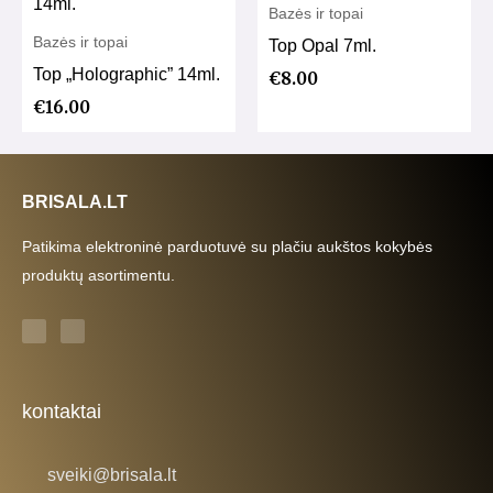
Bazės ir topai
Bazės ir topai
Top Opal 7ml.
Top „Holographic” 14ml.
€
8.00
€
16.00
BRISALA.LT
Patikima elektroninė parduotuvė su plačiu aukštos kokybės
produktų asortimentu.
F
I
a
n
c
s
e
t
b
a
o
g
o
r
k
a
kontaktai
-
m
f
sveiki@brisala.lt