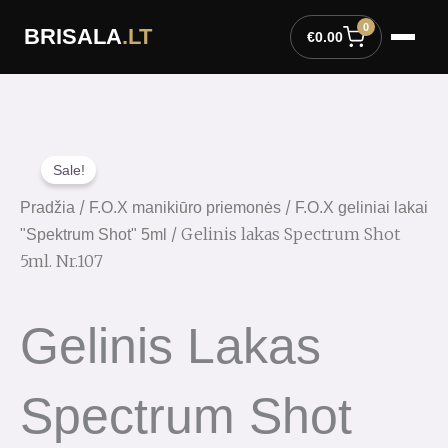
Pereiti
0
BRISALA
.LT
prie
€
0.00
turinio
Sale!
/
/
Pradžia
F.O.X manikiūro priemonės
F.O.X geliniai lakai
/ Gelinis lakas Spectrum Shot
"Spektrum Shot" 5ml
5ml. Nr.107
Gelinis Lakas
Spectrum Shot