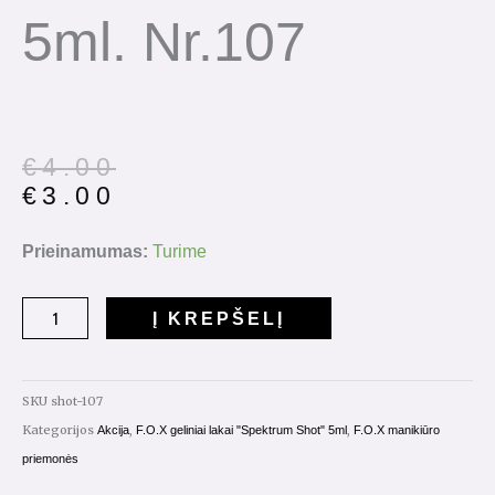
5ml. Nr.107
Original
Current
€
4.00
price
price
€
3.00
was:
is:
€4.00.
€3.00.
produkto
Prieinamumas:
Turime
kiekis:
Gelinis
Į KREPŠELĮ
lakas
Spectrum
Shot
SKU
shot-107
5ml.
Kategorijos
,
,
Akcija
F.O.X geliniai lakai "Spektrum Shot" 5ml
F.O.X manikiūro
Nr.107
priemonės