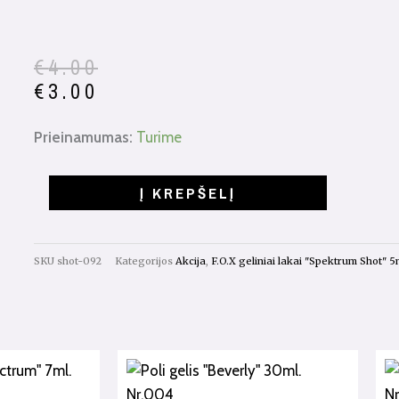
Original
Current
€
4.00
price
price
€
3.00
was:
is:
€4.00.
€3.00.
produkto
Prieinamumas:
Turime
kiekis:
Gelinis
Į KREPŠELĮ
lakas
Spectrum
Shot
SKU
shot-092
Kategorijos
Akcija
,
F.O.X geliniai lakai "Spektrum Shot" 5
5ml.
Nr.092