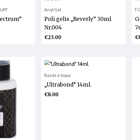
TRUM"
Acryl Gel
F.
pectrum”
Poli gelis „Beverly” 30ml.
G
Nr.004
7
€
23.00
€
Bazės ir topai
„Ultrabond” 14ml.
€
8.00