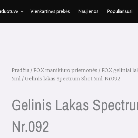
rduotuvė
Vienkartinės prekės
Naujienos
Populiariausi
Pradžia
/
F.O.X manikiūro priemonės
/
F.O.X geliniai 
5ml
/ Gelinis lakas Spectrum Shot 5ml. Nr.092
Gelinis Lakas Spectru
Nr.092