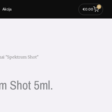
0
Akcija
€
0.00
lakai "Spektrum Shot"
m Shot 5ml.