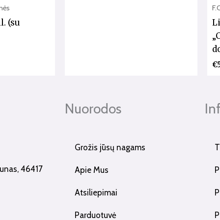
nės
F.
. (su
L
„
d
€
Nuorodos
In
Grožis jūsų nagams
T
Kaunas, 46417
Apie Mus
P
Atsiliepimai
P
Parduotuvė
P