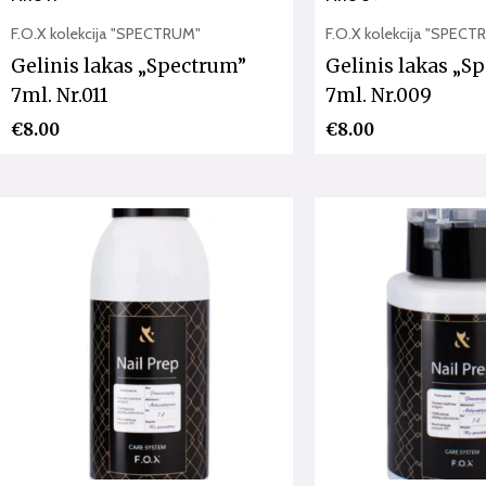
F.O.X kolekcija "SPECTRUM"
F.O.X kolekcija "SPEC
Gelinis lakas „Spectrum”
Gelinis lakas „S
7ml. Nr.011
7ml. Nr.009
€
8.00
€
8.00