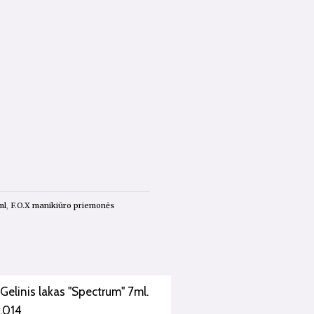
ml
,
F.O.X manikiūro priemonės