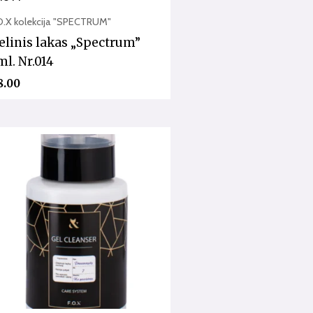
O.X kolekcija "SPECTRUM"
elinis lakas „Spectrum”
ml. Nr.014
8.00