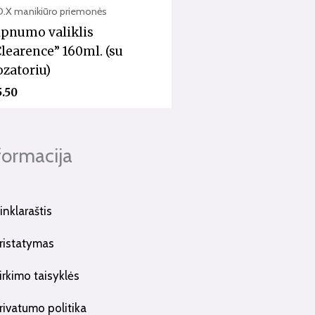
O.X manikiūro priemonės
ipnumo valiklis
Clearence” 160ml. (su
ozatoriu)
5.50
formacija
inklaraštis
ristatymas
irkimo taisyklės
rivatumo politika